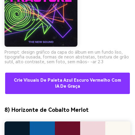
Prompt: design gráfico da capa do álbum em um fundo liso,
tipografia ousada, formas de neon abstratas, textura de grão
sutil, alto contraste, sem foto, sem mãos- -ar 2:3
Crie Visuais De Paleta Azul Escuro Vermelho Com
IA De Graça
8) Horizonte de Cobalto Merlot