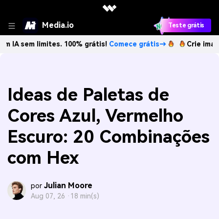
Media.io
Teste grátis
m limites. 100% grátis!
Comece grátis→
Crie imagens com 
Ideas de Paletas de
Cores Azul, Vermelho
Escuro: 20 Combinações
com Hex
Julian Moore
por
Aug 07, 26 ·
18 min(s)