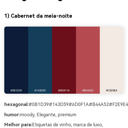
1) Cabernet da meia-noite
hexagonal:
#0B1D39#143D59#6D0F1A#B44A52#F2E9E
humor:
moody, Elegante, premium
Melhor para:
Etiquetas de vinho, marca de luxo,