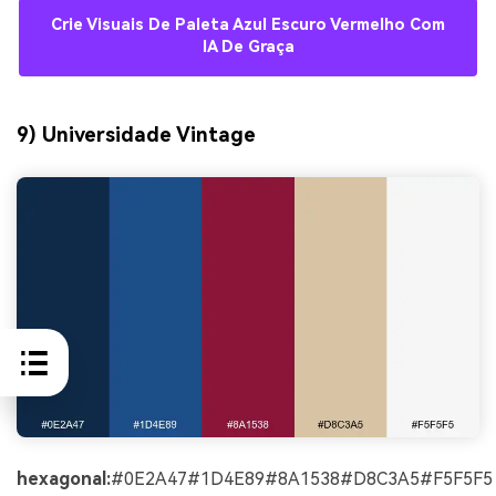
Crie Visuais De Paleta Azul Escuro Vermelho Com
IA De Graça
9) Universidade Vintage
hexagonal:
#0E2A47#1D4E89#8A1538#D8C3A5#F5F5F5