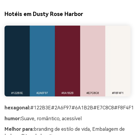
Hotéis em Dusty Rose Harbor
hexagonal:
#122B3E#2A6F97#6A1B2B#E7C8C8#F8F4F1
humor:
Suave, romântico, acessível
Melhor para:
branding de estilo de vida, Embalagem de