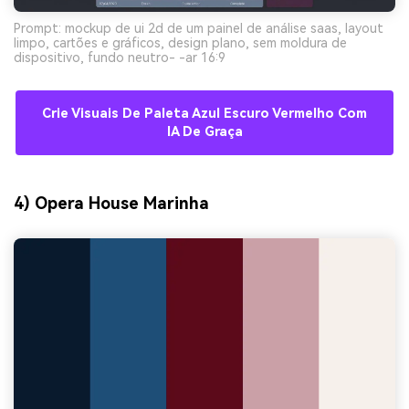
Prompt: mockup de ui 2d de um painel de análise saas, layout
limpo, cartões e gráficos, design plano, sem moldura de
dispositivo, fundo neutro- -ar 16:9
Crie Visuais De Paleta Azul Escuro Vermelho Com
IA De Graça
4) Opera House Marinha