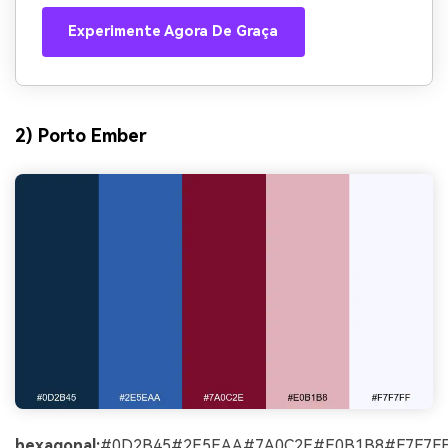
Experimente Agora De Graça
2) Porto Ember
hexagonal:
#0D2B45#2E5EAA#7A0C2E#E0B1B8#F7F7F