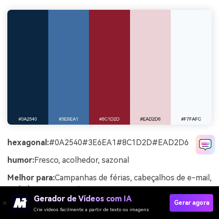
hexagonal:
#0A2540#3E6EA1#8C1D2D#EAD2D6
humor:
Fresco, acolhedor, sazonal
Melhor para:
Campanhas de férias, cabeçalhos de e-mail,
embalagens sazonais
Gerador de Vídeos com IA
Gerar agora
Fresco e aconchegante, como camadas de jeans com
Crie vídeos facilmente a partir de texto ou imagens
bagas de inverno em uma mesa de neve pálida. O azul