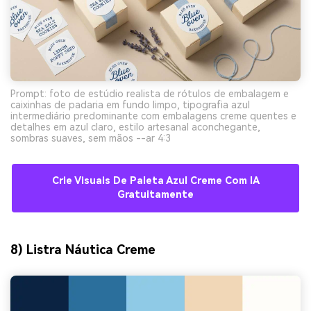
Prompt: foto de estúdio realista de rótulos de embalagem e
caixinhas de padaria em fundo limpo, tipografia azul
intermediário predominante com embalagens creme quentes e
detalhes em azul claro, estilo artesanal aconchegante,
sombras suaves, sem mãos --ar 4:3
Crie Visuais De Paleta Azul Creme Com IA
Gratuitamente
8) Listra Náutica Creme