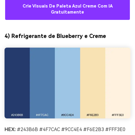
Crie Visuais De Paleta Azul Creme Com IA
Gratuitamente
4) Refrigerante de Blueberry e Creme
HEX:
#243B6B #4F7CAC #9CC4E4 #F6E2B3 #FFF3E0