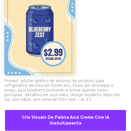
Prompt: pôster gráfico de anúncio de produto para
refrigerante em lata em fundo liso, título em destaque e
preço, azul blueberry profundo e creme quente como
principais, detalhes em azul claro, design moderno limpo em
2d, sem mãos, sem cena de foto real --ar 2:3
Crie Visuais De Paleta Azul Creme Com IA
Gratuitamente