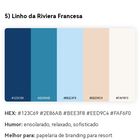
5) Linho da Riviera Francesa
HEX:
#123C69 #2E86AB #BEE3F8 #EED9C4 #FAF6F0
Humor:
ensolarado, relaxado, sofisticado
Melhor para:
papelaria de branding para resort