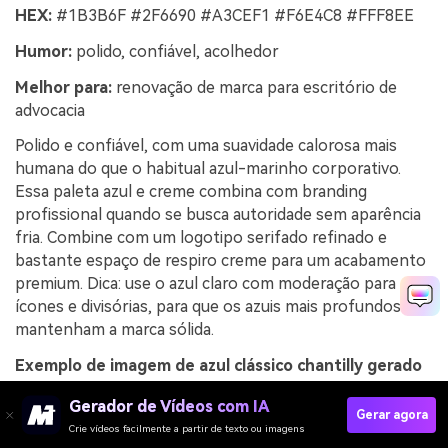
HEX:
#1B3B6F #2F6690 #A3CEF1 #F6E4C8 #FFF8EE
Humor:
polido, confiável, acolhedor
Melhor para:
renovação de marca para escritório de
advocacia
Polido e confiável, com uma suavidade calorosa mais
humana do que o habitual azul-marinho corporativo.
Essa paleta azul e creme combina com branding
profissional quando se busca autoridade sem aparência
fria. Combine com um logotipo serifado refinado e
bastante espaço de respiro creme para um acabamento
premium. Dica: use o azul claro com moderação para
ícones e divisórias, para que os azuis mais profundos
mantenham a marca sólida.
Exemplo de imagem de azul clássico chantilly gerado
com media.io
Gerador de Vídeos com IA
Gerar agora
Crie vídeos facilmente a partir de texto ou imagens