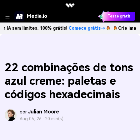
Media.io
Teste grátis
limites. 100% grátis!
Comece grátis→
Crie imagens com IA
22 combinações de tons
azul creme: paletas e
códigos hexadecimais
Julian Moore
por
Aug 06, 26 ·
20 min(s)