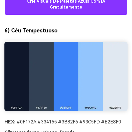
Crie Visuais De Paletas Azuis Com IA
Gratuitamente
6) Céu Tempestuoso
HEX:
#0F172A #334155 #3B82F6 #93C5FD #E2E8F0