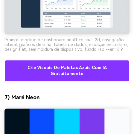
Prompt: mockup de dashboard analítico saas 2d, navegação
lateral, gráficos de linha, tabela de dados, espaçamento claro,
design flat, sem moldura de dispositivo, fundo liso --ar 16:9
Crie Visuais De Paletas Azuis Com IA
Gratuitamente
7) Maré Neon