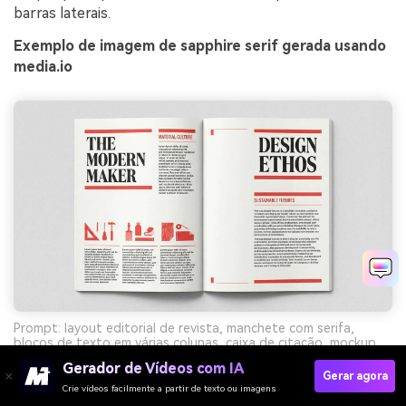
barras laterais.
Exemplo de imagem de sapphire serif gerada usando
media.io
Prompt: layout editorial de revista, manchete com serifa,
blocos de texto em várias colunas, caixa de citação, mockup
gráfico flat sobre fundo simples --ar 4:3
Gerador de Vídeos com IA
Gerar agora
Crie vídeos facilmente a partir de texto ou imagens