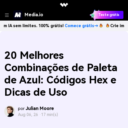
Media.io
Teste grátis
 limites. 100% grátis!
Comece grátis→
Crie imagens com 
20 Melhores
Combinações de Paleta
de Azul: Códigos Hex e
Dicas de Uso
Julian Moore
por
Aug 06, 26 ·
17 min(s)