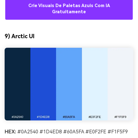
Crie Visuais De Paletas Azuis Com IA
Gratuitamente
9) Arctic UI
HEX:
#0A2540 #1D4ED8 #60A5FA #E0F2FE #F1F5F9