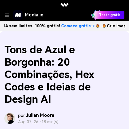
Media.io
Teste grátis
imites. 100% grátis!
Comece grátis→
Crie imagens com IA 
Tons de Azul e
Borgonha: 20
Combinações, Hex
Codes e Ideias de
Design AI
Julian Moore
por
Aug 07, 26 ·
18 min(s)