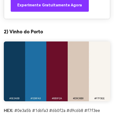
Experimente Gratuitamente Agora
2) Vinho do Porto
HEX:
#0e3a5b #1d6fa3 #6b0f2a #d9c6b8 #f7f3ee