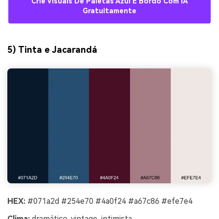
Crie Visuais De Paletas Azul E Bordô Com IA
Gratuitamente
5) Tinta e Jacarandá
HEX:
#071a2d #254e70 #4a0f24 #a67c86 #efe7e4
Clima:
dramático, vintage, intimista