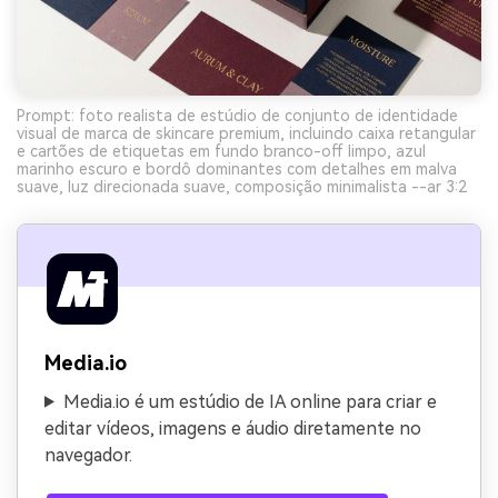
Prompt: foto realista de estúdio de conjunto de identidade
visual de marca de skincare premium, incluindo caixa retangular
e cartões de etiquetas em fundo branco-off limpo, azul
marinho escuro e bordô dominantes com detalhes em malva
suave, luz direcionada suave, composição minimalista --ar 3:2
Media.io
Media.io é um estúdio de IA online para criar e
editar vídeos, imagens e áudio diretamente no
navegador.