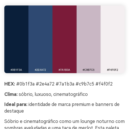
HEX:
#0b1f3a #2e4a72 #7a1b3a #c9b7c5 #f4f0f2
Clima:
sóbrio, luxuoso, cinematográfico
Ideal para:
identidade de marca premium e banners de
destaque
Sóbrio e cinematográfico como um lounge noturno com
sombras aveludadas e uma taça de merlot. Esta paleta