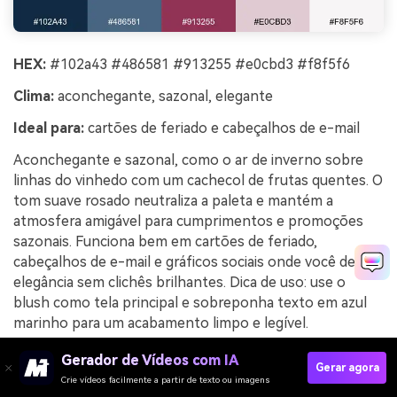
HEX:
#102a43 #486581 #913255 #e0cbd3 #f8f5f6
Clima:
aconchegante, sazonal, elegante
Ideal para:
cartões de feriado e cabeçalhos de e-mail
Aconchegante e sazonal, como o ar de inverno sobre
linhas do vinhedo com um cachecol de frutas quentes. O
tom suave rosado neutraliza a paleta e mantém a
atmosfera amigável para cumprimentos e promoções
sazonais. Funciona bem em cartões de feriado,
cabeçalhos de e-mail e gráficos sociais onde você deseja
elegância sem clichês brilhantes. Dica de uso: use o
blush como tela principal e sobreponha texto em azul
marinho para um acabamento limpo e legível.
Exemplo de imagem de vinhedo de inverno gerada
Gerador de Vídeos com IA
Gerar agora
usando media.io
Crie vídeos facilmente a partir de texto ou imagens