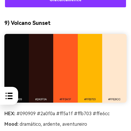
9) Volcano Sunset
HEX:
#090909 #2a0f0a #ff5a1f #ffb703 #ffe6cc
Mood:
dramático, ardente, aventureiro