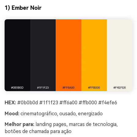
1) Ember Noir
HEX:
#0b0b0d #1f1f23 #ff6a00 #ffb000 #f4efe6
Mood:
cinematográfico, ousado, energizado
Melhor para:
landing pages, marcas de tecnologia,
botões de chamada para ação