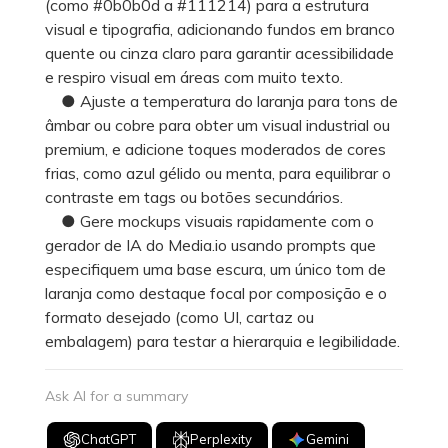
(como #0b0b0d a #111214) para a estrutura
visual e tipografia, adicionando fundos em branco
quente ou cinza claro para garantir acessibilidade
e respiro visual em áreas com muito texto.
● Ajuste a temperatura do laranja para tons de
âmbar ou cobre para obter um visual industrial ou
premium, e adicione toques moderados de cores
frias, como azul gélido ou menta, para equilibrar o
contraste em tags ou botões secundários.
● Gere mockups visuais rapidamente com o
gerador de IA do Media.io usando prompts que
especifiquem uma base escura, um único tom de
laranja como destaque focal por composição e o
formato desejado (como UI, cartaz ou
embalagem) para testar a hierarquia e legibilidade.
Ask AI for a summary
ChatGPT
Perplexity
Gemini