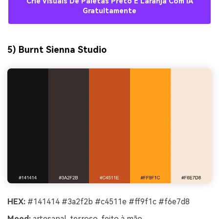
Crie Visuais De Paletas Preto E Laranja Com IA
Gratuitamente
5) Burnt Sienna Studio
HEX:
#141414 #3a2f2b #c4511e #ff9f1c #f6e7d8
Mood:
artesanal, terroso, feito à mão