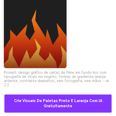
Prompt: design gráfico de cartaz de filme em fundo liso com
tipografia de título em negrito, formas de gradiente laranja
ardente, contraste dramático, sem fotografia, sem mãos --ar
2:3
Crie Visuais De Paletas Preto E Laranja Com IA
Gratuitamente