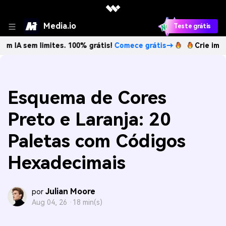
Media.io
Teste grátis
 limites. 100% grátis!
Comece grátis→
Crie imagens com I
Esquema de Cores
Preto e Laranja: 20
Paletas com Códigos
Hexadecimais
Julian Moore
por
Aug 04, 26 ·
18 min(s)