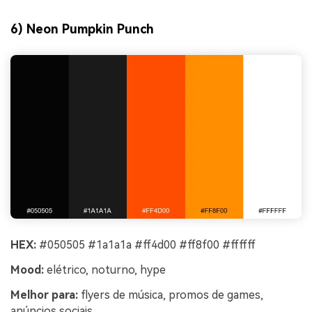
6) Neon Pumpkin Punch
HEX:
#050505 #1a1a1a #ff4d00 #ff8f00 #ffffff
Mood:
elétrico, noturno, hype
Melhor para:
flyers de música, promos de games,
anúncios sociais