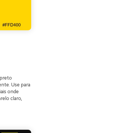
 preto
ente. Use para
iais onde
elo claro,