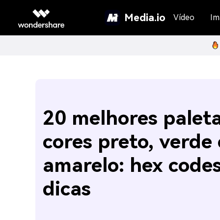
Media.io
Vídeo
Im
20 melhores palet
cores preto, verde 
amarelo: hex codes
dicas