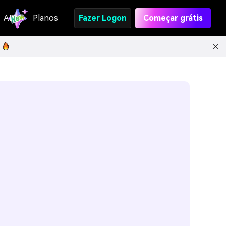
API
Planos
Fazer Logon
Começar grátis