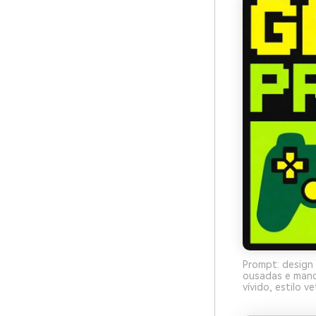
Prompt: design 
ousadas e manc
vívido, estilo v