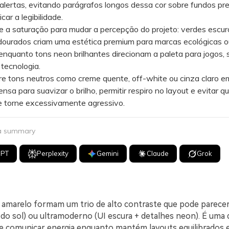
alertas, evitando parágrafos longos dessa cor sobre fundos pr
car a legibilidade.
a saturação para mudar a percepção do projeto: verdes escur
dourados criam uma estética premium para marcas ecológicas o
, enquanto tons neon brilhantes direcionam a paleta para jogos, 
 tecnologia.
 tons neutros como creme quente, off-white ou cinza claro e
ensa para suavizar o brilho, permitir respiro no layout e evitar q
e torne excessivamente agressivo.
 a summary
GPT
Perplexity
Gemini
Claude
Grok
e amarelo formam um trio de alto contraste que pode parecer
z do sol) ou ultramoderno (UI escura + detalhes neon). É uma
de comunicar energia enquanto mantém layouts equilibrados e 