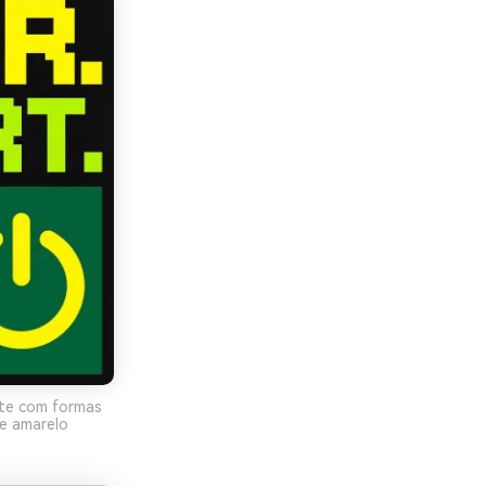
ste com formas
e amarelo