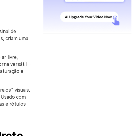
sinal de
s, criam uma
r livre,
torna versátil—
saturação e
ios” visuais,
. Usado com
as e rótulos
Preto