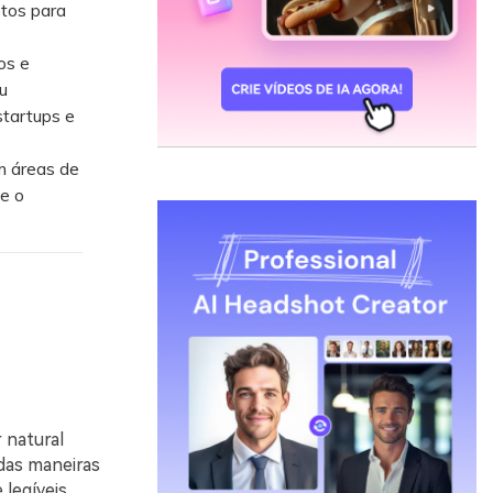
etos para
os e
u
startups e
m áreas de
ue o
 natural
 das maneiras
legíveis.