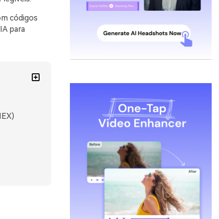
om códigos
IA para
HEX)