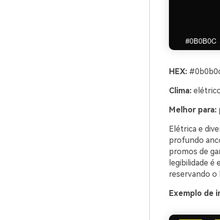
HEX:
#0b0b0c
Clima:
elétrico
Melhor para:
Elétrica e div
profundo anco
promos de gam
legibilidade é
reservando o 
Exemplo de i