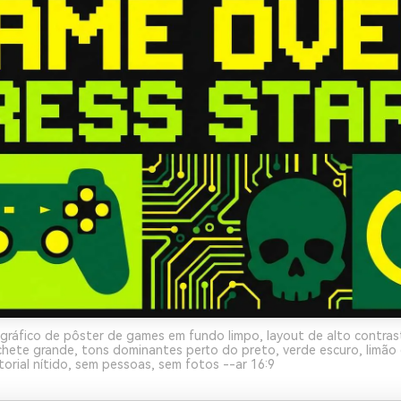
gráfico de pôster de games em fundo limpo, layout de alto contra
hete grande, tons dominantes perto do preto, verde escuro, limão 
etorial nítido, sem pessoas, sem fotos --ar 16:9