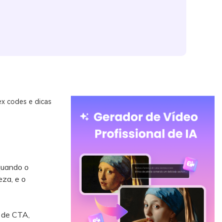
ex codes e dicas
quando o
eza, e o
 de CTA,