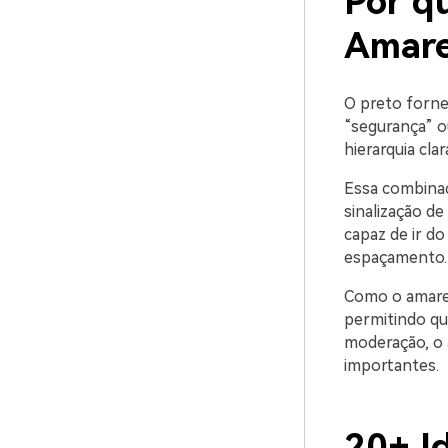
Por q
Amare
O preto fornec
“segurança” o
hierarquia cla
Essa combinaç
sinalização de
capaz de ir do
espaçamento.
Como o amarel
permitindo q
moderação, o 
importantes.
20+ I