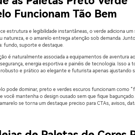
ue as Paletas Preto Verde
lo Funcionam Tão Bem
e estrutura e legibilidade instantâneas, o verde adiciona um 
u natureza, e o amarelo entrega atenção sob demanda. Junto
ra: fundo, suporte e destaque.
ão é naturalmente associada a equipamentos de aventura ao a
 segurança, energia esportiva e painéis de tecnologia. Isso a 
 robusto e prático ao elegante e futurista apenas ajustando 
o pode dominar, preto e verdes escuros funcionam como “fre
ue você mantenha o design ousado sem que fique bagunçado
amarelo se torna um destaque preciso para CTAs, avisos, dat
deias de Paletas de Cores 