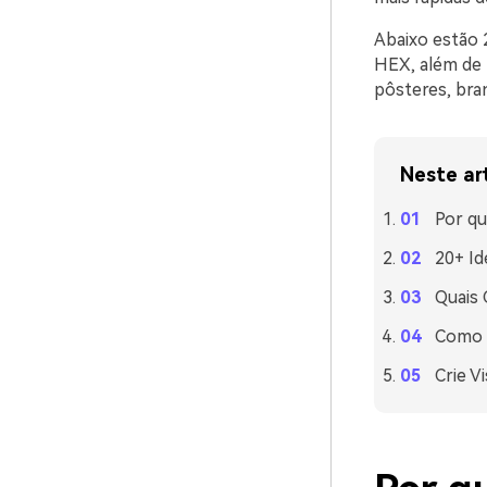
Abaixo estão 
HEX, além de 
pôsteres, bra
Neste ar
Por qu
20+ Id
Quais
Como U
Crie V