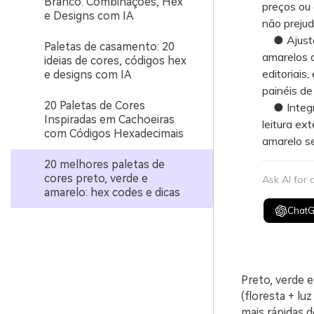
Branco: Combinações, Hex
preços ou 
e Designs com IA
não prejudi
● Ajuste 
Paletas de casamento: 20
amarelos 
ideias de cores, códigos hex
editoriais
e designs com IA
painéis de
20 Paletas de Cores
● Integre
Inspiradas em Cachoeiras
leitura ext
com Códigos Hexadecimais
amarelo s
20 melhores paletas de
cores preto, verde e
Ask AI for
amarelo: hex codes e dicas
Chat
Preto, verde 
(floresta + lu
mais rápidas 