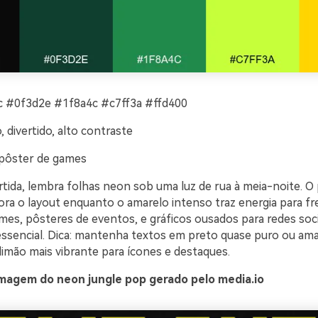
 #0f3d2e #1f8a4c #c7ff3a #ffd400
, divertido, alto contraste
pôster de games
ertida, lembra folhas neon sob uma luz de rua à meia-noite. O
ra o layout enquanto o amarelo intenso traz energia para fr
es, pôsteres de eventos, e gráficos ousados para redes soc
 essencial. Dica: mantenha textos em preto quase puro ou amar
limão mais vibrante para ícones e destaques.
magem do neon jungle pop gerado pelo media.io