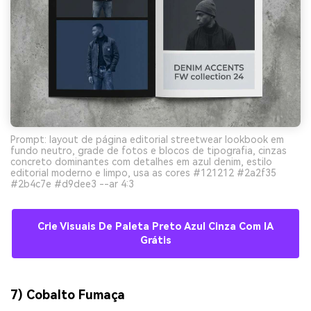
Prompt: layout de página editorial streetwear lookbook em
fundo neutro, grade de fotos e blocos de tipografia, cinzas
concreto dominantes com detalhes em azul denim, estilo
editorial moderno e limpo, usa as cores #121212 #2a2f35
#2b4c7e #d9dee3 --ar 4:3
Crie Visuais De Paleta Preto Azul Cinza Com IA
Grátis
7) Cobalto Fumaça