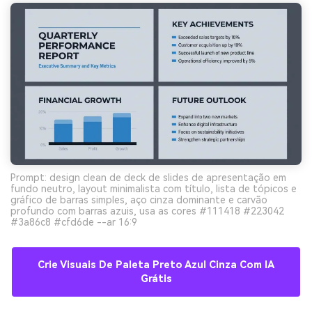
Prompt: design clean de deck de slides de apresentação em
fundo neutro, layout minimalista com título, lista de tópicos e
gráfico de barras simples, aço cinza dominante e carvão
profundo com barras azuis, usa as cores #111418 #223042
#3a86c8 #cfd6de --ar 16:9
Crie Visuais De Paleta Preto Azul Cinza Com IA
Grátis