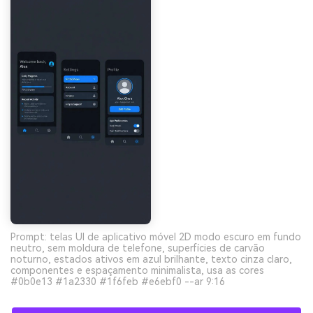
Prompt: telas UI de aplicativo móvel 2D modo escuro em fundo
neutro, sem moldura de telefone, superfícies de carvão
noturno, estados ativos em azul brilhante, texto cinza claro,
componentes e espaçamento minimalista, usa as cores
#0b0e13 #1a2330 #1f6feb #e6ebf0 --ar 9:16