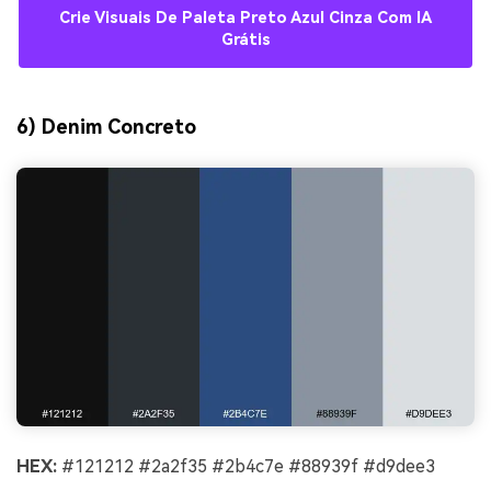
Crie Visuais De Paleta Preto Azul Cinza Com IA
Grátis
6) Denim Concreto
HEX:
#121212 #2a2f35 #2b4c7e #88939f #d9dee3