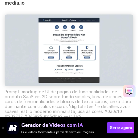
media.io
Prompt: mockup de UI de página de funcionalidades de
produto SaaS em 2D sobre fundo simples, linha de ícones,
cards de funcionalidades e blocos de texto curtos, cinza claro
dominante com títulos escuros "digital steel" e detalhes azuis
suaves, estilo moderno minimalista, usa as cores #0a0c10
#202737 #345995 #d5dbe2 --ar 16:9
Gerador de Vídeos com IA
Gerar agora
Crie vídeos facilmente a partir de texto ou imagens
Crie Visuais De Paleta Preto Azul Cinza Com IA