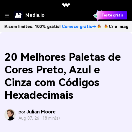
Media.io
Teste grátis
imites. 100% grátis!
Comece grátis→
Crie imagens com IA
20 Melhores Paletas de
Cores Preto, Azul e
Cinza com Códigos
Hexadecimais
Julian Moore
por
Aug 07, 26 ·
18 min(s)