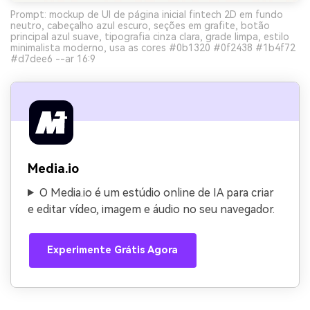
Prompt: mockup de UI de página inicial fintech 2D em fundo
neutro, cabeçalho azul escuro, seções em grafite, botão
principal azul suave, tipografia cinza clara, grade limpa, estilo
minimalista moderno, usa as cores #0b1320 #0f2438 #1b4f72
#d7dee6 --ar 16:9
Media.io
O Media.io é um estúdio online de IA para criar
e editar vídeo, imagem e áudio no seu navegador.
Experimente Grátis Agora