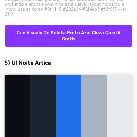
profundo e ardósia com linha azul suave, layout moderno e
limpo, usa as cores #0f1115 #202a34 #2f4a63 #f3f5f7 --ar
21:9
Crie Visuais De Paleta Preto Azul Cinza Com IA
Grátis
5) UI Noite Ártica