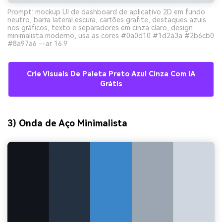
Prompt: mockup UI de dashboard de aplicativo 2D em fundo
neutro, barra lateral escura, cartões grafite, destaques azuis
nos gráficos, texto e separadores em cinza claro, design
minimalista moderno, usa as cores #0a0d10 #1d2a3a #2b6cb0
#8a97a6 --ar 16:9
Crie Visuais De Paleta Preto Azul Cinza Com IA
Grátis
3) Onda de Aço Minimalista