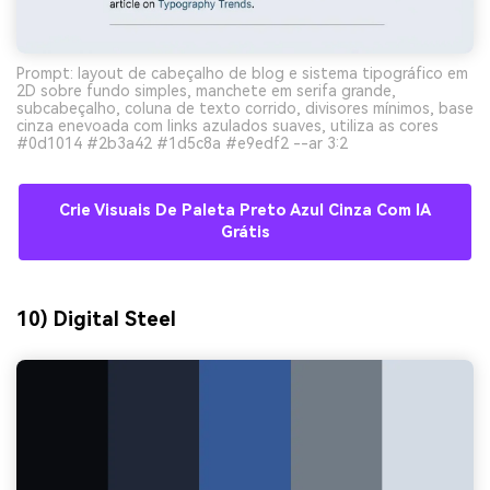
Prompt: layout de cabeçalho de blog e sistema tipográfico em
2D sobre fundo simples, manchete em serifa grande,
subcabeçalho, coluna de texto corrido, divisores mínimos, base
cinza enevoada com links azulados suaves, utiliza as cores
#0d1014 #2b3a42 #1d5c8a #e9edf2 --ar 3:2
Crie Visuais De Paleta Preto Azul Cinza Com IA
Grátis
10) Digital Steel