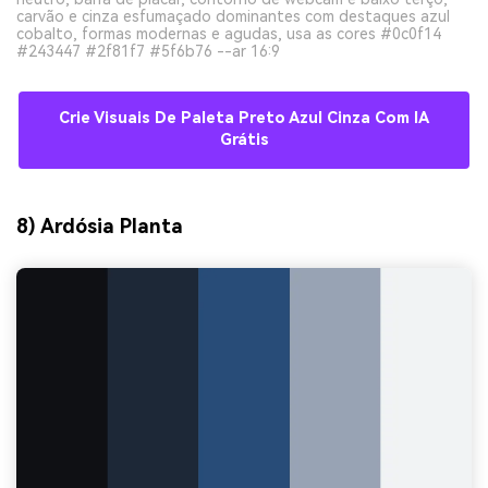
carvão e cinza esfumaçado dominantes com destaques azul
cobalto, formas modernas e agudas, usa as cores #0c0f14
#243447 #2f81f7 #5f6b76 --ar 16:9
Crie Visuais De Paleta Preto Azul Cinza Com IA
Grátis
8) Ardósia Planta