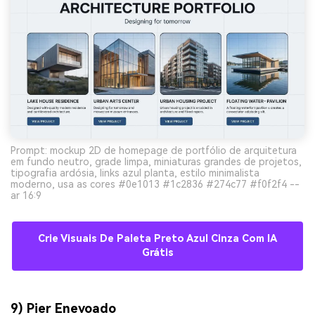
Prompt: mockup 2D de homepage de portfólio de arquitetura
em fundo neutro, grade limpa, miniaturas grandes de projetos,
tipografia ardósia, links azul planta, estilo minimalista
moderno, usa as cores #0e1013 #1c2836 #274c77 #f0f2f4 --
ar 16:9
Crie Visuais De Paleta Preto Azul Cinza Com IA
Grátis
9) Pier Enevoado