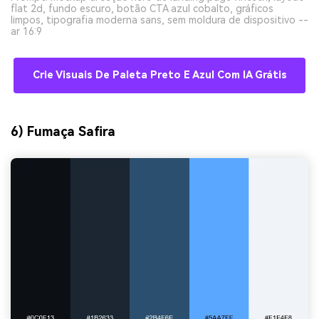
flat 2d, fundo escuro, botão CTA azul cobalto, gráficos
limpos, tipografia moderna sans, sem moldura de dispositivo --
ar 16:9
Crie Visuais De Paleta Preto E Azul Com IA Grátis
6) Fumaça Safira