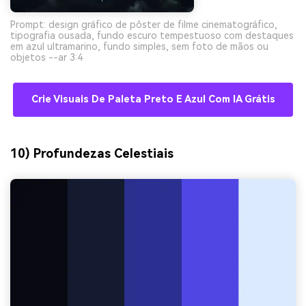
Prompt: design gráfico de pôster de filme cinematográfico,
tipografia ousada, fundo escuro tempestuoso com destaques
em azul ultramarino, fundo simples, sem foto de mãos ou
objetos --ar 3:4
Crie Visuais De Paleta Preto E Azul Com IA Grátis
10) Profundezas Celestiais