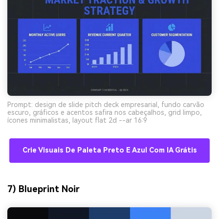
Prompt: design de slide pitch deck empresarial, fundo carvão
escuro, gráficos e acentos safira nos cabeçalhos, grid limpo,
ícones minimalistas, layout flat 2d --ar 16:9
Crie Visuais De Paleta Preto E Azul Com IA Grátis
7) Blueprint Noir