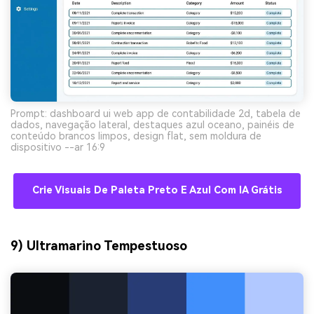
Prompt: dashboard ui web app de contabilidade 2d, tabela de
dados, navegação lateral, destaques azul oceano, painéis de
conteúdo brancos limpos, design flat, sem moldura de
dispositivo --ar 16:9
Crie Visuais De Paleta Preto E Azul Com IA Grátis
9) Ultramarino Tempestuoso