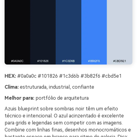
HEX:
#0a0a0c #101826 #1c3d6b #3b82f6 #cbd5e1
Clima:
estruturada, industrial, confiante
Melhor para:
portfólio de arquitetura
Azuis blueprint sobre sombras noir têm um efeito
técnico e intencional. O azul acinzentado é excelente
para grids e legendas sem competir com as imagens.
Combine com linhas finas, desenhos monocromáticos e
bastante espaço em branco para ritmo de galeria. Dica: