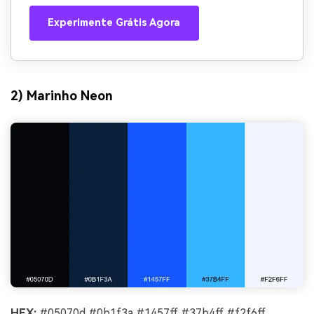
Experimente Grátis Agora
2) Marinho Neon
HEX:
#05070d #0b1f3a #1457ff #37b4ff #f2f6ff