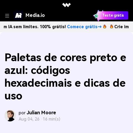
Media.io
Teste grátis
 limites. 100% grátis!
Comece grátis→
Crie imagens com I
Paletas de cores preto e
azul: códigos
hexadecimais e dicas de
uso
Julian Moore
por
Aug 04, 26 ·
16 min(s)