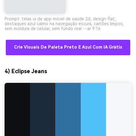
Prompt: telas ui de app móvel de saúde 2d, design flat,
destaques azul calmo na navegação escura, cartões limpos,
sem moldura de celular, sem fundo real --ar 9:16
Crie Visuais De Paleta Preto E Azul Com IA Grátis
4) Eclipse Jeans