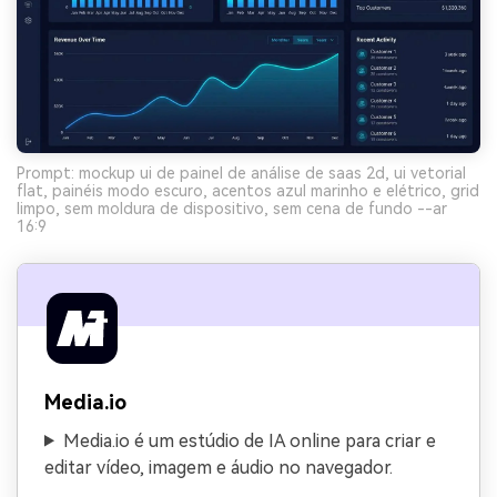
Prompt: mockup ui de painel de análise de saas 2d, ui vetorial
flat, painéis modo escuro, acentos azul marinho e elétrico, grid
limpo, sem moldura de dispositivo, sem cena de fundo --ar
16:9
Media.io
Media.io é um estúdio de IA online para criar e
editar vídeo, imagem e áudio no navegador.