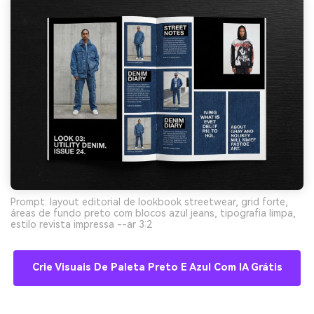
Prompt: layout editorial de lookbook streetwear, grid forte,
áreas de fundo preto com blocos azul jeans, tipografia limpa,
estilo revista impressa --ar 3:2
Crie Visuais De Paleta Preto E Azul Com IA Grátis