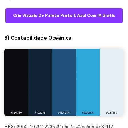
Crie Visuais De Paleta Preto E Azul Com IA Grátis
8) Contabilidade Oceânica
HEX:
#0b0c10 #122235 #1e4e7a #2ea6d6 #e8f1f7