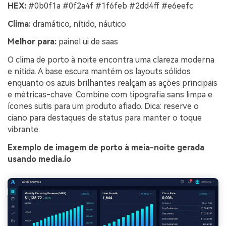
HEX:
#0b0f1a #0f2a4f #1f6feb #2dd4ff #e6eefc
Clima:
dramático, nítido, náutico
Melhor para:
painel ui de saas
O clima de porto à noite encontra uma clareza moderna
e nítida. A base escura mantém os layouts sólidos
enquanto os azuis brilhantes realçam as ações principais
e métricas-chave. Combine com tipografia sans limpa e
ícones sutis para um produto afiado. Dica: reserve o
ciano para destaques de status para manter o toque
vibrante.
Exemplo de imagem de porto à meia-noite gerada
usando media.io