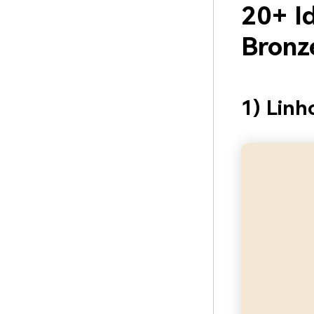
20+ I
Bronz
1) Linh