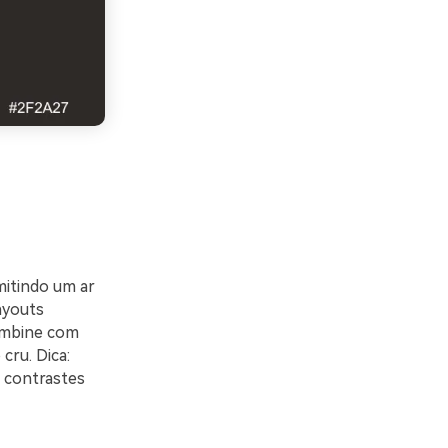
mitindo um ar
ayouts
Combine com
cru. Dica:
 contrastes