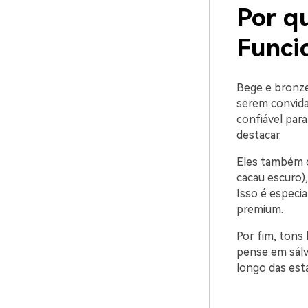
Por q
Funci
Bege e bronze
serem convida
confiável par
destacar.
Eles também c
cacau escuro)
Isso é especia
premium.
Por fim, tons
pense em sálv
longo das est