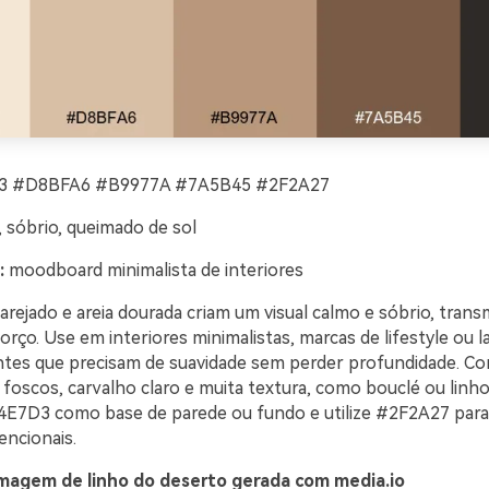
 #D8BFA6 #B9977A #7A5B45 #2F2A27
, sóbrio, queimado de sol
:
moodboard minimalista de interiores
arejado e areia dourada criam um visual calmo e sóbrio, trans
orço. Use em interiores minimalistas, marcas de lifestyle ou l
entes que precisam de suavidade sem perder profundidade. 
foscos, carvalho claro e muita textura, como bouclé ou linho 
E7D3 como base de parede ou fundo e utilize #2F2A27 para
encionais.
magem de linho do deserto gerada com media.io