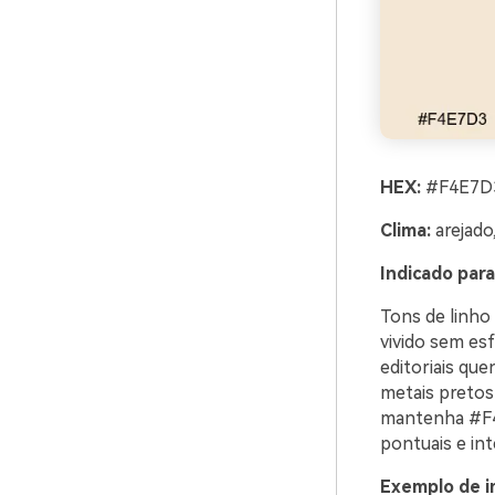
HEX:
#F4E7D3
Clima:
arejado
Indicado para
Tons de linho 
vivido sem esf
editoriais qu
metais pretos 
mantenha #F4
pontuais e int
Exemplo de i