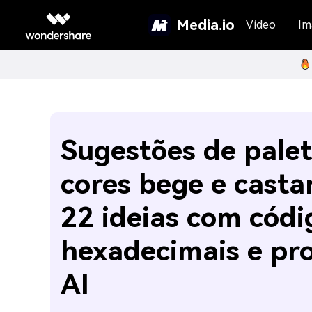
Media.io
Vídeo
Im
Sugestões de palet
cores bege e casta
22 ideias com códi
hexadecimais e pr
AI