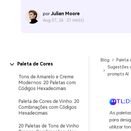
Julian Moore
por
Aug 07, 26 ·
21 min(s)
Blog
Paleta 
Paleta de Cores
Sugestões d
prompts AI
Tons de Amarelo e Creme
Modernos: 20 Paletas com
Códigos Hexadecimais
TL;D
Paleta de Cores de Vinho: 20
Combinações com Códigos
As paleta
Hexadecimais
para desig
20 Paletas de Tons de Vinho
utilizar t