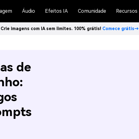
agem
Áudio
Efeitos IA
Comunidade
Recursos
Crie imagens com IA sem limites. 100% grátis!
Comece grátis→
as de
nho:
gos
ompts