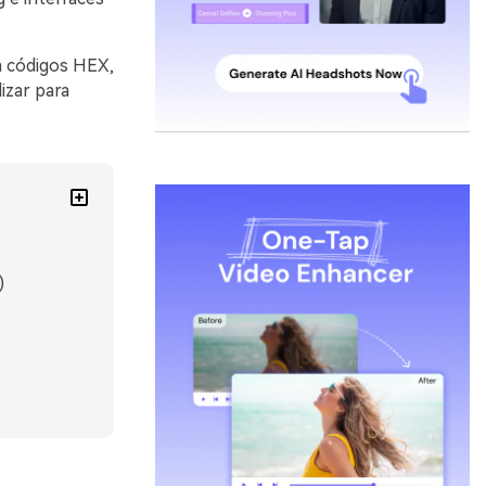
m códigos HEX,
izar para
)