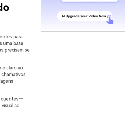
do
entes para
es uma base
as precisam se
me claro ao
 chamativos.
alagens
e quentes—
 visual ao