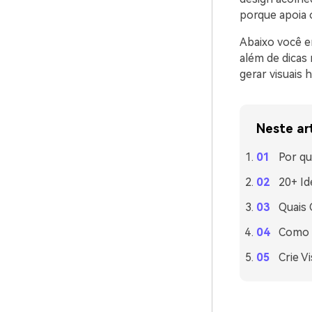
porque apoia 
Abaixo você e
além de dicas
gerar visuais 
Neste ar
Por q
20+ Id
Quais
Como 
Crie V