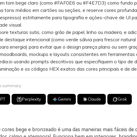
tom bege claro (como #FAF0E6 ou #F4E7D3) como fundo pri
a tons médios em cartões ou seções, e reserve cores profund
espresso) estritamente para tipografia e ações-chave de UI pa
ade visual.
e texturas sutis, como grão de papel, linho ou madeira, e adi
de destaque intencional (como verde sálvia para frescor natural
para energia) para evitar que o design pareça plano ou sem gra
odboards, mockups e layouts consistentes em ferramentas 
ia.io usando prompts descritivos que especifiquem o tipo de d
iluminação e os códigos HEX exatos das cores principais e de d
 a summary
GPT
Perplexity
Gemini
Claude
Grok
 cores bege e bronzeado é uma das maneiras mais fáceis de 
dor, calmo e atemporal. Funciona bem em interiores, branding