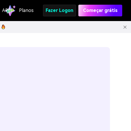
API
Planos
Fazer Logon
Começar grátis