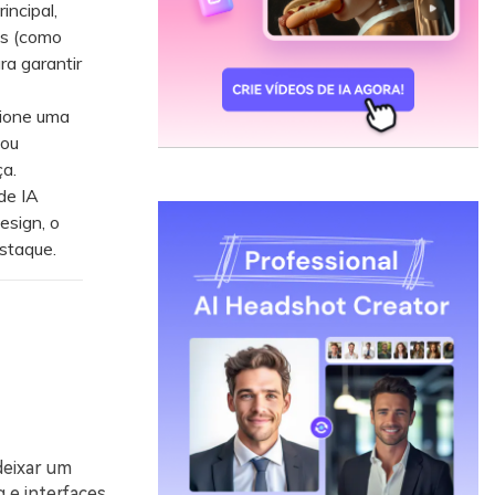
ncipal,
as (como
ra garantir
cione uma
 ou
ça.
de IA
esign, o
estaque.
deixar um
 e interfaces