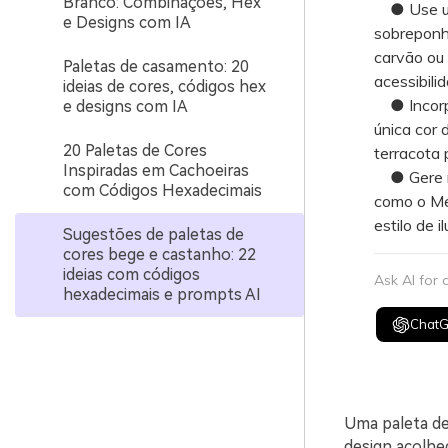
Branco: Combinações, Hex
● Use um 
e Designs com IA
sobreponh
carvão ou 
Paletas de casamento: 20
acessibilid
ideias de cores, códigos hex
● Incorpor
e designs com IA
única cor 
20 Paletas de Cores
terracota 
Inspiradas em Cachoeiras
● Gere mo
com Códigos Hexadecimais
como o Med
estilo de 
Sugestões de paletas de
cores bege e castanho: 22
ideias com códigos
Ask AI for
hexadecimais e prompts AI
Chat
Uma paleta de
design acolhe