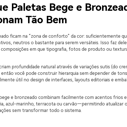
ue Paletas Bege e Bronzea
onam Tão Bem
ado ficam na “zona de conforto” da cor: suficientemente qu
tivos, neutros o bastante para serem versáteis. Isso faz del
a composições em que tipografia, fotos de produto ou textur
riam profundidade natural através de variações sutis (do cre
, então você pode construir hierarquia sem depender de tons
lmente útil no design de interfaces, layouts editoriais e emb
 bege e bronzeado combinam facilmente com acentos frios 
ia, azul-marinho, terracota ou carvão—permitindo atualizar o
ações sem transformar todo o sistema.