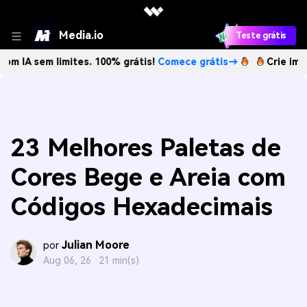
Media.io
Teste grátis
 limites. 100% grátis!
Comece grátis→
Crie imagens com 
23 Melhores Paletas de
Cores Bege e Areia com
Códigos Hexadecimais
Julian Moore
por
Aug 06, 26 ·
21 min(s)