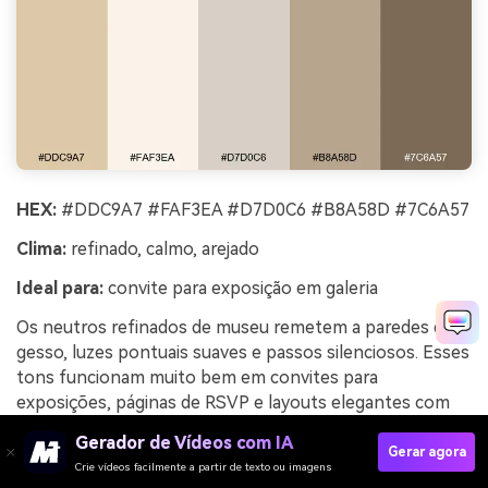
HEX:
#DDC9A7 #FAF3EA #D7D0C6 #B8A58D #7C6A57
Clima:
refinado, calmo, arejado
Ideal para:
convite para exposição em galeria
Os neutros refinados de museu remetem a paredes de
gesso, luzes pontuais suaves e passos silenciosos. Esses
tons funcionam muito bem em convites para
exposições, páginas de RSVP e layouts elegantes com
foco em tipografia. Combine com arte linear em cinza
Gerador de Vídeos com IA
quente e detalhe em taupe escuro para hierarquia. Dica
Gerar agora
Crie vídeos facilmente a partir de texto ou imagens
de uso: mantenha o fundo no creme mais claro e deixe o