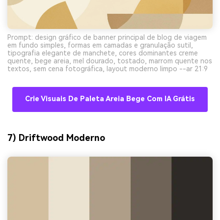
Prompt: design gráfico de banner principal de blog de viagem
em fundo simples, formas em camadas e granulação sutil,
tipografia elegante de manchete, cores dominantes creme
quente, bege areia, mel dourado, tostado, marrom quente nos
textos, sem cena fotográfica, layout moderno limpo --ar 21:9
Crie Visuais De Paleta Areia Bege Com IA Grátis
7) Driftwood Moderno