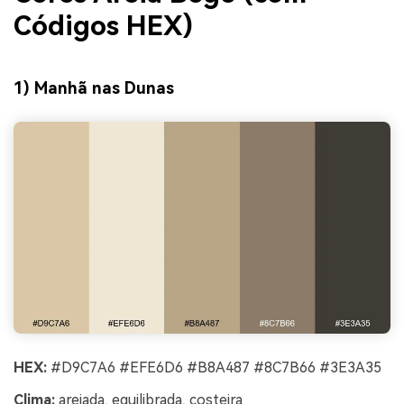
Códigos HEX)
1) Manhã nas Dunas
HEX:
#D9C7A6 #EFE6D6 #B8A487 #8C7B66 #3E3A35
Clima:
arejada, equilibrada, costeira