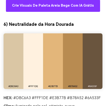
Crie Visuais De Paleta Areia Bege Com IA Grátis
6) Neutralidade da Hora Dourada
HEX:
#DBC6A3 #FFF1DE #E3B77B #B78A52 #6A533F