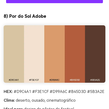
8) Por do Sol Adobe
HEX:
#D9C4A1 #F3E1CF #D99A6C #B45D3D #5B3A2E
Clima:
deserto, ousado, cinematográfico