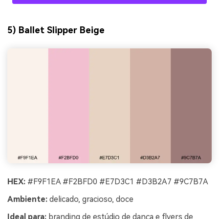
5) Ballet Slipper Beige
HEX:
#F9F1EA #F2BFD0 #E7D3C1 #D3B2A7 #9C7B7A
Ambiente:
delicado, gracioso, doce
Ideal para:
branding de estúdio de dança e flyers de