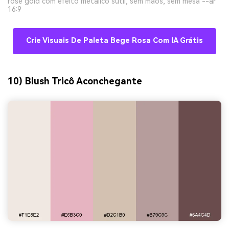
rose gold com efeito metálico sutil, sem mãos, sem mesa --ar
16:9
Crie Visuais De Paleta Bege Rosa Com IA Grátis
10) Blush Tricô Aconchegante