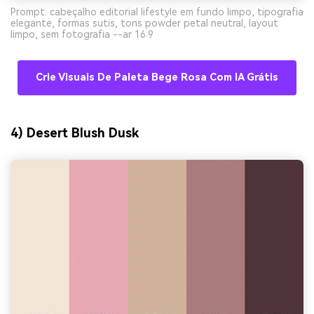
Prompt: cabeçalho editorial lifestyle em fundo limpo, tipografia
elegante, formas sutis, tons powder petal neutral, layout
limpo, sem fotografia --ar 16:9
Crie Visuais De Paleta Bege Rosa Com IA Grátis
4) Desert Blush Dusk