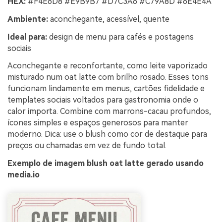
HEX:
#F4E6D8 #E9B9B7 #D7C3A6 #C79A8D #6E4E4A
Ambiente:
aconchegante, acessível, quente
Ideal para:
design de menu para cafés e postagens
sociais
Aconchegante e reconfortante, como leite vaporizado
misturado num oat latte com brilho rosado. Esses tons
funcionam lindamente em menus, cartões fidelidade e
templates sociais voltados para gastronomia onde o
calor importa. Combine com marrons-cacau profundos,
ícones simples e espaços generosos para manter
moderno. Dica: use o blush como cor de destaque para
preços ou chamadas em vez de fundo total.
Exemplo de imagem blush oat latte gerado usando
media.io