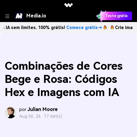
Media.io
Teste grátis
imites. 100% grátis!
Comece grátis→
Crie imagens com IA
Combinações de Cores
Bege e Rosa: Códigos
Hex e Imagens com IA
Julian Moore
por
Aug 06, 26 ·
17 min(s)