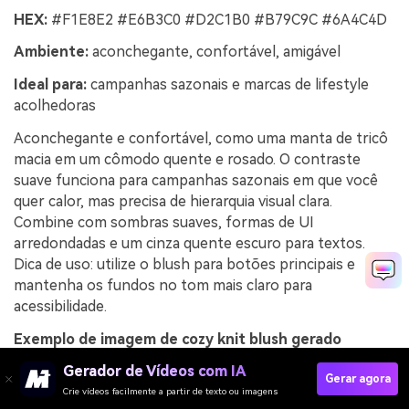
HEX:
#F1E8E2 #E6B3C0 #D2C1B0 #B79C9C #6A4C4D
Ambiente:
aconchegante, confortável, amigável
Ideal para:
campanhas sazonais e marcas de lifestyle
acolhedoras
Aconchegante e confortável, como uma manta de tricô
macia em um cômodo quente e rosado. O contraste
suave funciona para campanhas sazonais em que você
quer calor, mas precisa de hierarquia visual clara.
Combine com sombras suaves, formas de UI
arredondadas e um cinza quente escuro para textos.
Dica de uso: utilize o blush para botões principais e
mantenha os fundos no tom mais claro para
acessibilidade.
Exemplo de imagem de cozy knit blush gerado
usando media.io
Gerador de Vídeos com IA
Gerar agora
Crie vídeos facilmente a partir de texto ou imagens