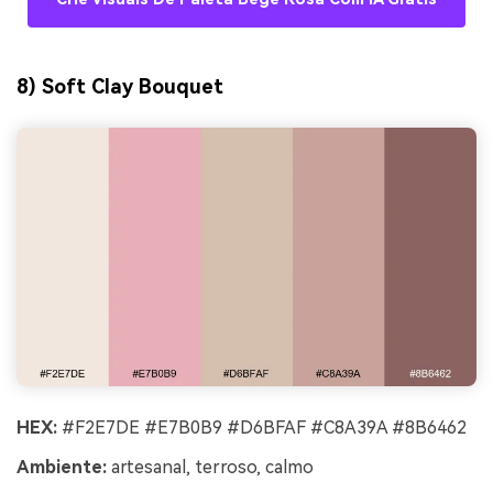
8) Soft Clay Bouquet
HEX:
#F2E7DE #E7B0B9 #D6BFAF #C8A39A #8B6462
Ambiente:
artesanal, terroso, calmo