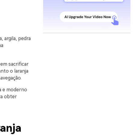
, argila, pedra
na
m sacrificar
nto o laranja
navegação.
ta e moderno
ra obter
ranja