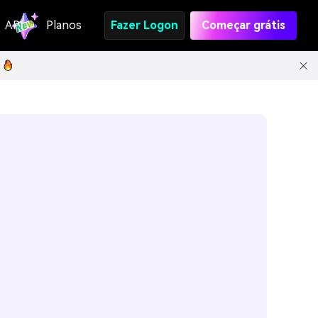
API
Planos
Fazer Logon
Começar grátis