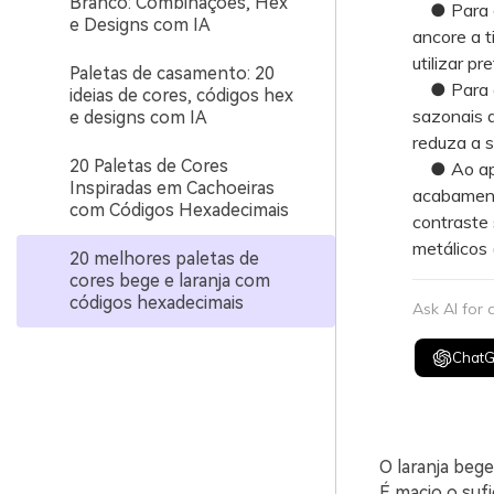
Branco: Combinações, Hex
● Para ga
e Designs com IA
ancore a 
utilizar pr
Paletas de casamento: 20
● Para evi
ideias de cores, códigos hex
sazonais d
e designs com IA
reduza a s
20 Paletas de Cores
● Ao apli
Inspiradas em Cachoeiras
acabamento
com Códigos Hexadecimais
contraste
metálicos (
20 melhores paletas de
cores bege e laranja com
códigos hexadecimais
Ask AI for
Chat
O laranja bege
É macio o sufi