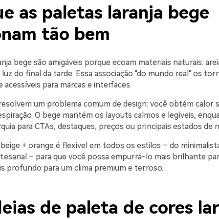
e as paletas laranja bege
onam tão bem
anja bege são amigáveis porque ecoam materiais naturais: areia
e luz do final da tarde. Essa associação "do mundo real" os tor
acessíveis para marcas e interfaces.
esolvem um problema comum de design: você obtém calor se
espiração. O bege mantém os layouts calmos e legíveis, enqua
rquia para CTAs, destaques, preços ou principais estados de 
 beige + orange é flexível em todos os estilos – do minimalis
artesanal – para que você possa empurrá-lo mais brilhante pa
is profundo para um clima premium e terroso.
eias de paleta de cores la