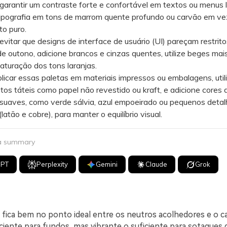
rantir um contraste forte e confortável em textos ou menus 
tipografia em tons de marrom quente profundo ou carvão em ve
eto puro.
tar que designs de interface de usuário (UI) pareçam restrit
e outono, adicione brancos e cinzas quentes, utilize beges mais
aturação dos tons laranjas.
car essas paletas em materiais impressos ou embalagens, util
s táteis como papel não revestido ou kraft, e adicione cores 
 suaves, como verde sálvia, azul empoeirado ou pequenos deta
latão e cobre), para manter o equilíbrio visual.
 a summary
GPT
Perplexity
Gemini
Claude
Grok
 fica bem no ponto ideal entre os neutros acolhedores e o ca
ciente para fundos, mas vibrante o suficiente para sotaques 