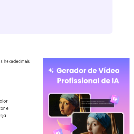
os hexadecimais
alor
ar e
nja