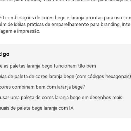
20 combinações de cores bege e laranja prontas para uso co
lém de idéias práticas de emparelhamento para branding, inte
lagem e impressão.
tigo
e as paletas laranja bege funcionam tão bem
eias de paleta de cores laranja bege (com códigos hexagonais)
cores combinam bem com laranja bege?
sar uma paleta de cores laranja bege em desenhos reais
isuais de paleta bege laranja com IA