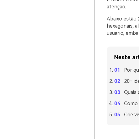
atenção.
Abaixo estão 
hexagonais, a
usuário, emba
Neste ar
Por qu
20+ id
Quais 
Como u
Crie v