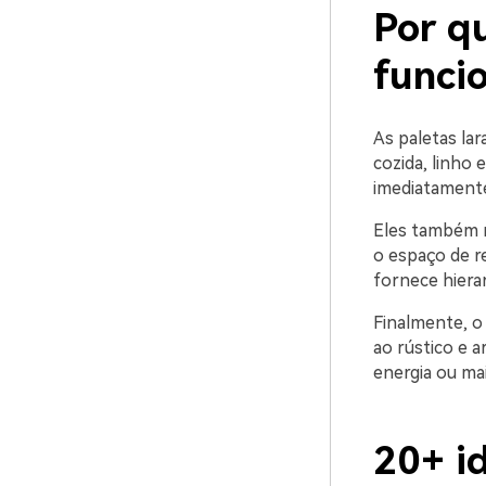
Por qu
funci
As paletas lar
cozida, linho 
imediatamente 
Eles também r
o espaço de r
fornece hiera
Finalmente, o
ao rústico e 
energia ou ma
20+ id