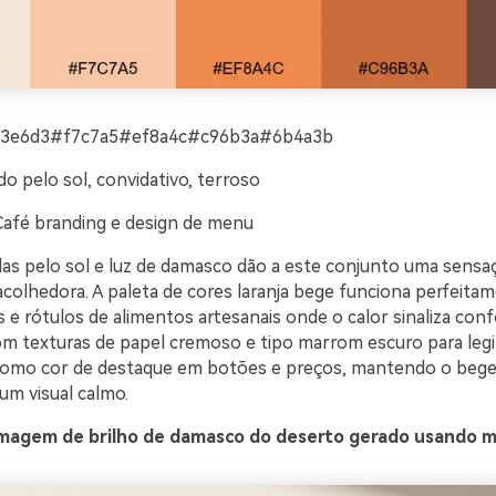
3e6d3#f7c7a5#ef8a4c#c96b3a#6b4a3b
do pelo sol, convidativo, terroso
Café branding e design de menu
as pelo sol e luz de damasco dão a este conjunto uma sensa
acolhedora. A paleta de cores laranja bege funciona perfeita
s e rótulos de alimentos artesanais onde o calor sinaliza conf
 texturas de papel cremoso e tipo marrom escuro para legibi
 como cor de destaque em botões e preços, mantendo o beg
 um visual calmo.
magem de brilho de damasco do deserto gerado usando m