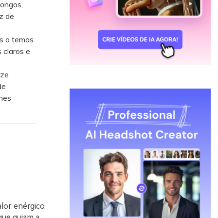
longos,
z de
os a temas
 claros e
ize
de
lhes
lor enérgico.
que guiam a