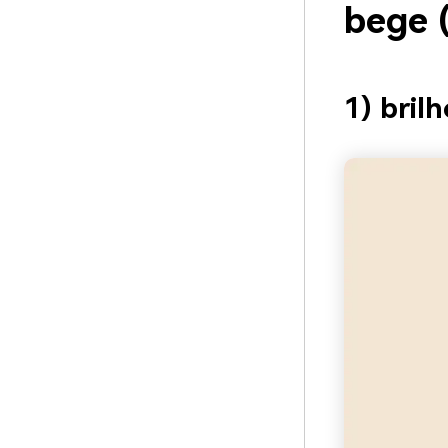
bege 
1) bril