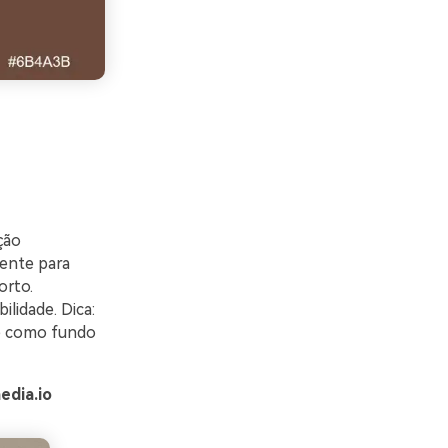
ção
mente para
orto.
lidade. Dica:
e como fundo
edia.io