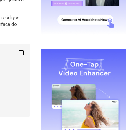
m códigos
rface do