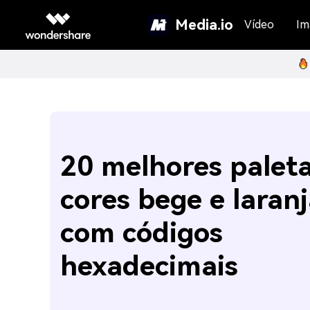
Media.io
Vídeo
Im
20 melhores palet
cores bege e laran
com códigos
hexadecimais