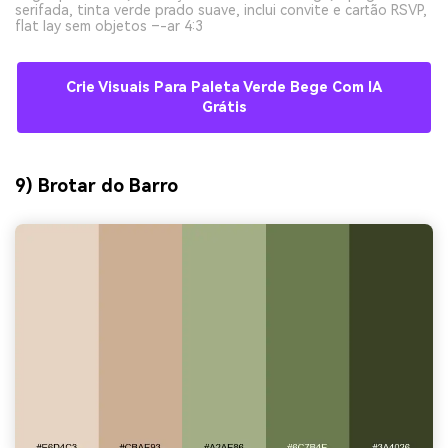
serifada, tinta verde prado suave, inclui convite e cartão RSVP,
flat lay sem objetos –-ar 4:3
Crie Visuais Para Paleta Verde Bege Com IA
Grátis
9) Brotar do Barro