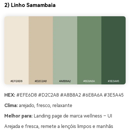
2) Linho Samambaia
HEX:
#EFE6D8 #D2C2A8 #A8B8A2 #6E8A6A #3E5A45
Clima:
arejado, fresco, relaxante
Melhor para:
Landing page de marca wellness – UI
Arejada e fresca, remete a lençóis limpos e manhãs