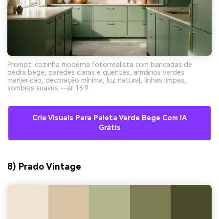
Prompt: cozinha moderna fotorrealista com bancadas de
pedra bege, paredes claras e quentes, armários verdes
manjericão, decoração mínima, luz natural, linhas limpas,
sombras suaves --ar 16:9
Crie Visuais Para Paleta Verde Bege Com IA
Grátis
8) Prado Vintage