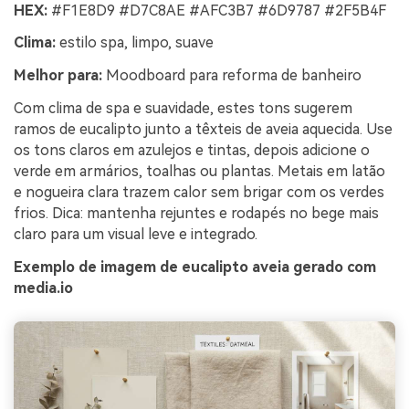
HEX:
#F1E8D9 #D7C8AE #AFC3B7 #6D9787 #2F5B4F
Clima:
estilo spa, limpo, suave
Melhor para:
Moodboard para reforma de banheiro
Com clima de spa e suavidade, estes tons sugerem
ramos de eucalipto junto a têxteis de aveia aquecida. Use
os tons claros em azulejos e tintas, depois adicione o
verde em armários, toalhas ou plantas. Metais em latão
e nogueira clara trazem calor sem brigar com os verdes
frios. Dica: mantenha rejuntes e rodapés no bege mais
claro para um visual leve e integrado.
Exemplo de imagem de eucalipto aveia gerado com
media.io