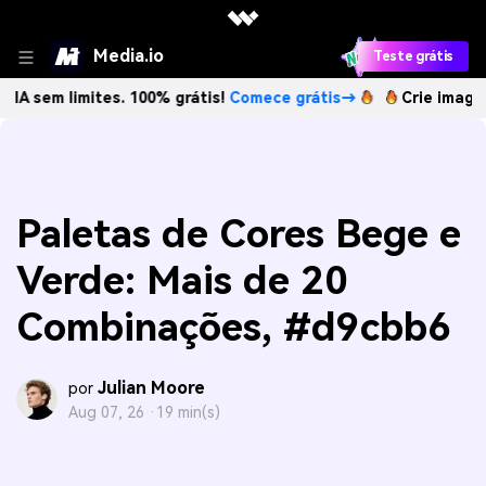
Media.io
Teste grátis
imites. 100% grátis!
Comece grátis→
Crie imagens com IA 
Paletas de Cores Bege e
Verde: Mais de 20
Combinações, #d9cbb6
Julian Moore
por
Aug 07, 26 ·
19 min(s)