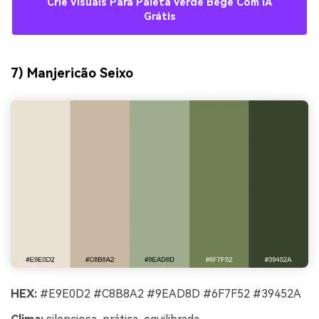
Crie Visuais Para Paleta Verde Bege Com IA
Grátis
7) Manjericão Seixo
HEX:
#E9E0D2 #C8B8A2 #9EAD8D #6F7F52 #39452A