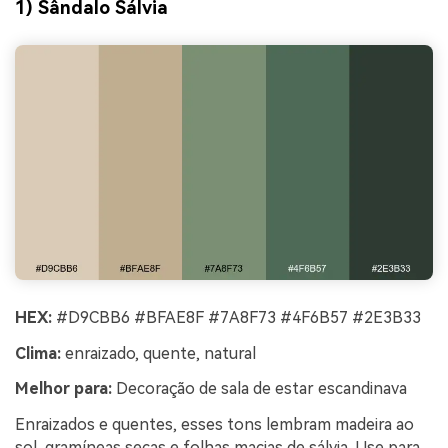
1) Sândalo Sálvia
HEX:
#D9CBB6 #BFAE8F #7A8F73 #4F6B57 #2E3B33
Clima:
enraizado, quente, natural
Melhor para:
Decoração de sala de estar escandinava
Enraizados e quentes, esses tons lembram madeira ao
sol, gramíneas secas e folhas macias de sálvia. Use para