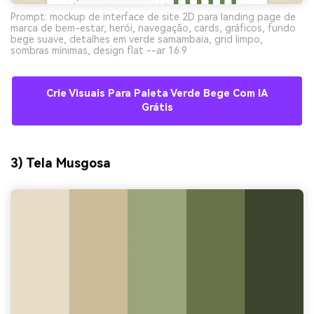
Prompt: mockup de interface de site 2D para landing page de
marca de bem-estar, herói, navegação, cards, gráficos, fundo
bege suave, detalhes em verde samambaia, grid limpo,
sombras mínimas, design flat --ar 16:9
Crie Visuais Para Paleta Verde Bege Com IA
Grátis
3) Tela Musgosa