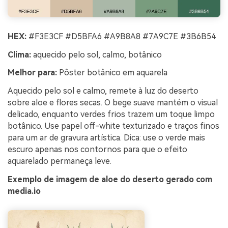
HEX:
#F3E3CF #D5BFA6 #A9B8A8 #7A9C7E #3B6B54
Clima:
aquecido pelo sol, calmo, botânico
Melhor para:
Pôster botânico em aquarela
Aquecido pelo sol e calmo, remete à luz do deserto
sobre aloe e flores secas. O bege suave mantém o visual
delicado, enquanto verdes frios trazem um toque limpo
botânico. Use papel off-white texturizado e traços finos
para um ar de gravura artística. Dica: use o verde mais
escuro apenas nos contornos para que o efeito
aquarelado permaneça leve.
Exemplo de imagem de aloe do deserto gerado com
media.io