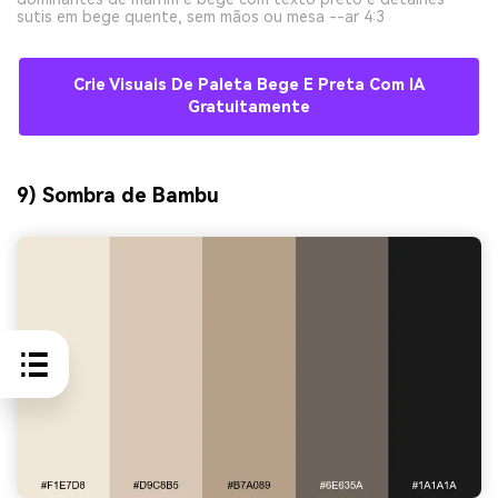
sutis em bege quente, sem mãos ou mesa --ar 4:3
Crie Visuais De Paleta Bege E Preta Com IA
Gratuitamente
9) Sombra de Bambu