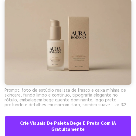
Prompt: foto de estúdio realista de frasco e caixa mínima de
skincare, fundo limpo e contínuo, tipografia elegante no
rótulo, embalagem bege quente dominante, logo preto
profundo e detalhes em marrom claro, sombra suave --ar 3:2
Crie Visuais De Paleta Bege E Preta Com IA
Gratuitamente