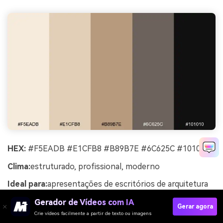
HEX:
#F5EADB #E1CFB8 #B89B7E #6C625C #101010
Clima:
estruturado, profissional, moderno
Ideal para:
apresentações de escritórios de arquitetura
Estruturados e profissionais, esses tons lembram papel
Gerador de Vídeos com IA
Gerar agora
vegetal, concreto e traços precisos de grafite. Use o
Crie vídeos facilmente a partir de texto ou imagens