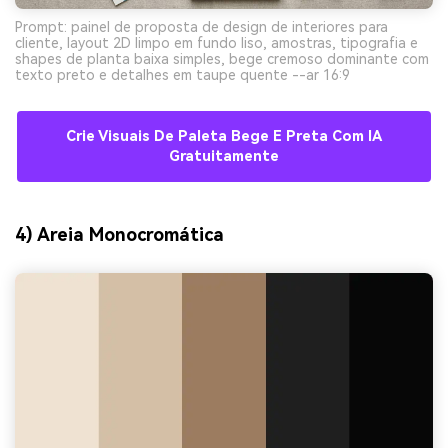
Prompt: painel de proposta de design de interiores para
cliente, layout 2D limpo em fundo liso, amostras, tipografia e
shapes de planta baixa simples, bege cremoso dominante com
texto preto e detalhes em taupe quente --ar 16:9
Crie Visuais De Paleta Bege E Preta Com IA
Gratuitamente
4) Areia Monocromática