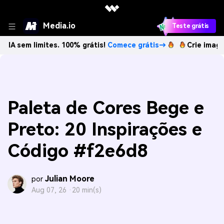
Media.io
Teste grátis
imites. 100% grátis!
Comece grátis→
Crie imagens com IA 
Paleta de Cores Bege e
Preto: 20 Inspirações e
Código #f2e6d8
Julian Moore
por
Aug 07, 26 ·
20 min(s)