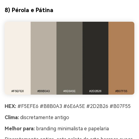
8) Pérola e Pátina
HEX:
#F5EFE6 #B8B0A3 #6E6A5E #2D2B26 #B07F55
Clima:
discretamente antigo
Melhor para:
branding minimalista e papelaria