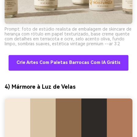
Prompt: foto de estúdio realista de embalagem de skincare de
herança com rótulo em papel texturizado, base creme quente
com detalhes em terracota e ocre, selo acento oliva, fundo
limpo, sombras suaves, estética vintage premium --ar 3:2
Crie Artes Com Paletas Barrocas Com IA Grátis
4) Mármore à Luz de Velas