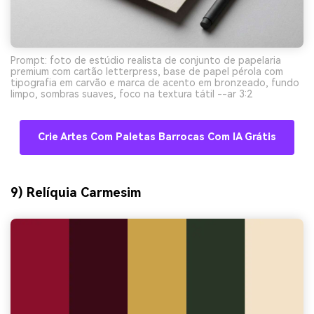
Prompt: foto de estúdio realista de conjunto de papelaria
premium com cartão letterpress, base de papel pérola com
tipografia em carvão e marca de acento em bronzeado, fundo
limpo, sombras suaves, foco na textura tátil --ar 3:2
Crie Artes Com Paletas Barrocas Com IA Grátis
9) Relíquia Carmesim