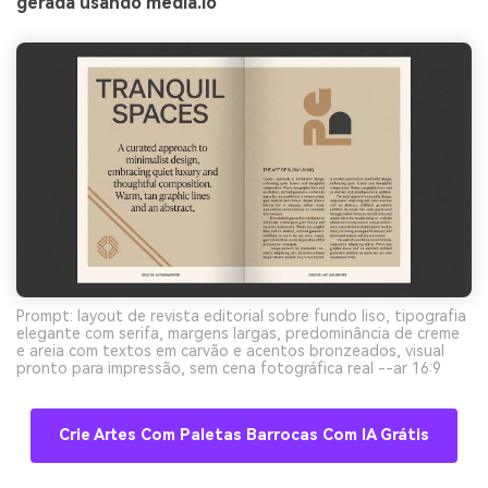
gerada usando media.io
Prompt: layout de revista editorial sobre fundo liso, tipografia
elegante com serifa, margens largas, predominância de creme
e areia com textos em carvão e acentos bronzeados, visual
pronto para impressão, sem cena fotográfica real --ar 16:9
Crie Artes Com Paletas Barrocas Com IA Grátis