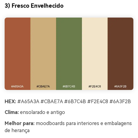
3) Fresco Envelhecido
HEX:
#A65A3A #CBAE7A #6B7C4B #F2E4C8 #6A3F2B
Clima:
ensolarado e antigo
Melhor para:
moodboards para interiores e embalagens
de herança