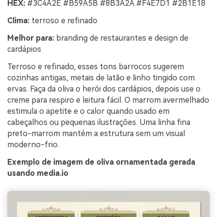
HEX:
#3C4A2E #B59A5B #8B3A2A #F4E7D1 #2B1E18
Clima:
terroso e refinado
Melhor para:
branding de restaurantes e design de
cardápios
Terroso e refinado, esses tons barrocos sugerem
cozinhas antigas, metais de latão e linho tingido com
ervas. Faça da oliva o herói dos cardápios, depois use o
creme para respiro e leitura fácil. O marrom avermelhado
estimula o apetite e o calor quando usado em
cabeçalhos ou pequenas ilustrações. Uma linha fina
preto-marrom mantém a estrutura sem um visual
moderno-frio.
Exemplo de imagem de oliva ornamentada gerada
usando media.io