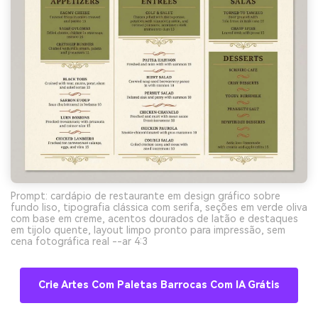
Prompt: cardápio de restaurante em design gráfico sobre
fundo liso, tipografia clássica com serifa, seções em verde oliva
com base em creme, acentos dourados de latão e destaques
em tijolo quente, layout limpo pronto para impressão, sem
cena fotográfica real --ar 4:3
Crie Artes Com Paletas Barrocas Com IA Grátis