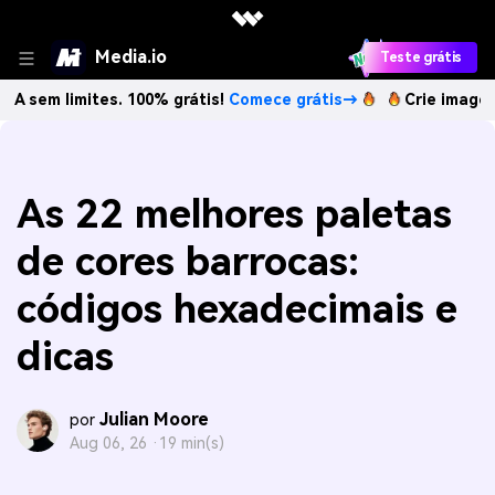
Media.io
Teste grátis
mites. 100% grátis!
Comece grátis→
Crie imagens com IA s
As 22 melhores paletas
de cores barrocas:
códigos hexadecimais e
dicas
Julian Moore
por
Aug 06, 26 ·
19 min(s)