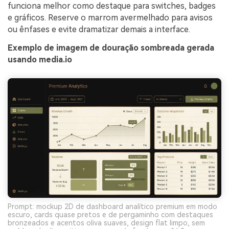
funciona melhor como destaque para switches, badges
e gráficos. Reserve o marrom avermelhado para avisos
ou ênfases e evite dramatizar demais a interface.
Exemplo de imagem de douração sombreada gerada
usando media.io
Prompt: mockup 2D de dashboard analítico premium em modo
escuro, cards quase pretos e de pergaminho com destaques
bronzeados e acentos oliva suaves, design flat limpo, sem