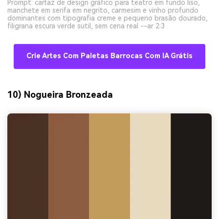
Prompt: cartaz de design gráfico para teatro em fundo liso,
manchete em serifa em negrito, carmesim e vinho profundo
dominantes com tipografia creme e pequeno brasão dourado,
filigrana escura verde sutil, sem cena real --ar 2:3
Crie Artes Com Paletas Barrocas Com IA Grátis
10) Nogueira Bronzeada