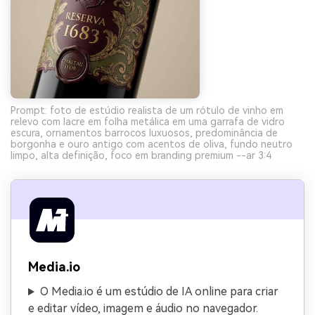
Prompt: foto de estúdio realista de um rótulo de vinho em
relevo com lacre em folha metálica em uma garrafa de vidro
escura, ornamentos barrocos luxuosos, predominância de
borgonha e ouro antigo com acentos de oliva, fundo neutro
limpo, alta definição, foco em branding premium --ar 3:4
Media.io
O Media.io é um estúdio de IA online para criar
e editar vídeo, imagem e áudio no navegador.