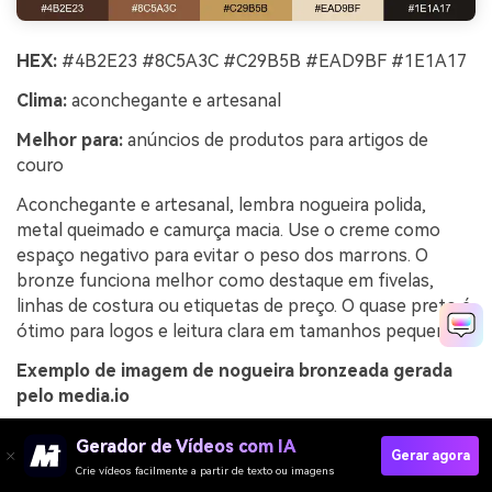
HEX:
#4B2E23 #8C5A3C #C29B5B #EAD9BF #1E1A17
Clima:
aconchegante e artesanal
Melhor para:
anúncios de produtos para artigos de
couro
Aconchegante e artesanal, lembra nogueira polida,
metal queimado e camurça macia. Use o creme como
espaço negativo para evitar o peso dos marrons. O
bronze funciona melhor como destaque em fivelas,
linhas de costura ou etiquetas de preço. O quase preto é
ótimo para logos e leitura clara em tamanhos pequenos.
Exemplo de imagem de nogueira bronzeada gerada
pelo media.io
Gerador de Vídeos com IA
Gerar agora
Crie vídeos facilmente a partir de texto ou imagens