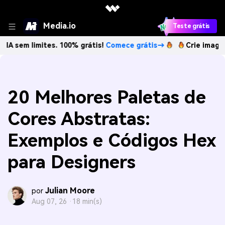
Media.io
Teste grátis
imites. 100% grátis!
Comece grátis→
Crie imagens com IA 
20 Melhores Paletas de
Cores Abstratas:
Exemplos e Códigos Hex
para Designers
Julian Moore
por
Aug 07, 26 ·
18 min(s)