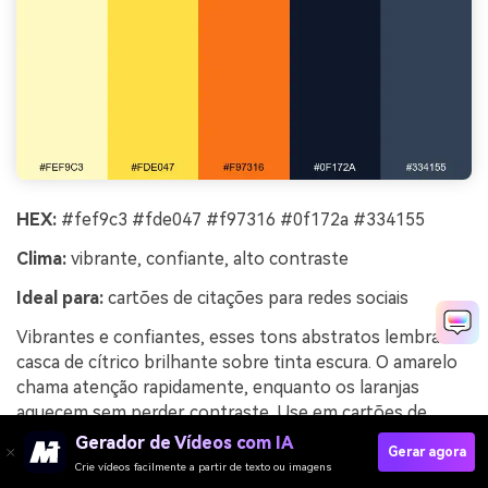
HEX:
#fef9c3 #fde047 #f97316 #0f172a #334155
Clima:
vibrante, confiante, alto contraste
Ideal para:
cartões de citações para redes sociais
Vibrantes e confiantes, esses tons abstratos lembram
casca de cítrico brilhante sobre tinta escura. O amarelo
chama atenção rapidamente, enquanto os laranjas
aquecem sem perder contraste. Use em cartões de
citações, anúncios e títulos marcantes onde a
Gerador de Vídeos com IA
Gerar agora
legibilidade é essencial. Dica: coloque o texto no tom
Crie vídeos facilmente a partir de texto ou imagens
quase preto e use o amarelo como bloco de destaque,