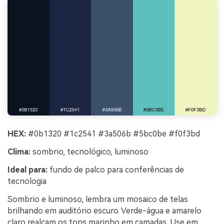
HEX:
#0b1320 #1c2541 #3a506b #5bc0be #f0f3bd
Clima:
sombrio, tecnológico, luminoso
Ideal para:
fundo de palco para conferências de
tecnologia
Sombrio e luminoso, lembra um mosaico de telas
brilhando em auditório escuro. Verde-água e amarelo
claro realçam os tons marinho em camadas. Use em