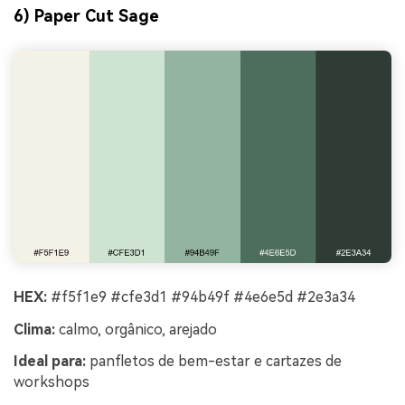
6) Paper Cut Sage
HEX:
#f5f1e9 #cfe3d1 #94b49f #4e6e5d #2e3a34
Clima:
calmo, orgânico, arejado
Ideal para:
panfletos de bem-estar e cartazes de
workshops