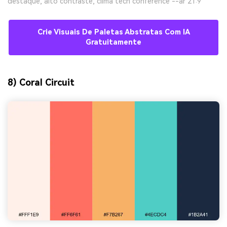
destaque, alto contraste, clima tech conference --ar 21:9
Crie Visuais De Paletas Abstratas Com IA
Gratuitamente
8) Coral Circuit