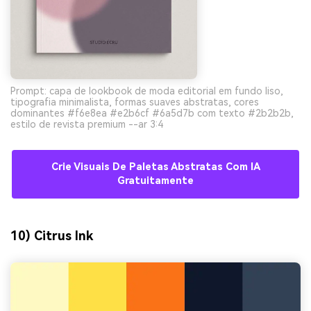
Prompt: capa de lookbook de moda editorial em fundo liso,
tipografia minimalista, formas suaves abstratas, cores
dominantes #f6e8ea #e2b6cf #6a5d7b com texto #2b2b2b,
estilo de revista premium --ar 3:4
Crie Visuais De Paletas Abstratas Com IA
Gratuitamente
10) Citrus Ink