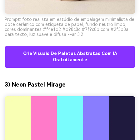
Prompt: foto realista em estúdio de embalagem minimalista de
pote cerâmico com etiqueta de papel, fundo neutro limpo,
cores dominantes #f4e1d2 #d98c8c #7f9c8b com #2f3b3a
para texto, luz suave e difusa --ar 3:2
Crie Visuais De Paletas Abstratas Com IA
Gratuitamente
3) Neon Pastel Mirage