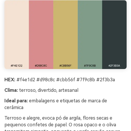
HEX:
#f4e1d2 #d98c8c #cbb56f #7f9c8b #2f3b3a
Clima:
terroso, divertido, artesanal
Ideal para:
embalagens e etiquetas de marca de
cerâmica
Terroso e alegre, evoca pó de argila, flores secas e
pequenos confetes de papel. O rosa opaco e o oliva