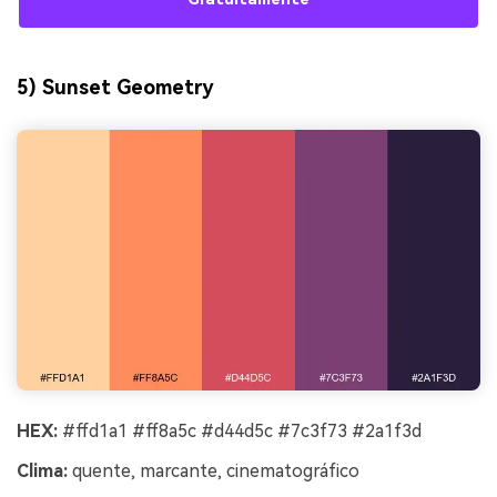
5) Sunset Geometry
HEX:
#ffd1a1 #ff8a5c #d44d5c #7c3f73 #2a1f3d
Clima:
quente, marcante, cinematográfico