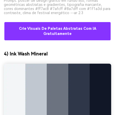
Prompt: pôster de design gráfico em fundo liso, formas
geométricas abstratas e gradientes, tipografia marcante,
cores dominantes #ff7ac8 #7afcff #8a7dff com #1f1a3d para
contraste, clima de festival energético --ar 2:3
Crie Visuais De Paletas Abstratas Com IA
Gratuitamente
4) Ink Wash Mineral