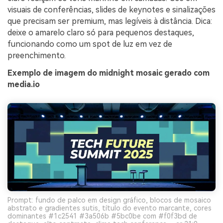
visuais de conferências, slides de keynotes e sinalizações
que precisam ser premium, mas legíveis à distância. Dica:
deixe o amarelo claro só para pequenos destaques,
funcionando como um spot de luz em vez de
preenchimento.
Exemplo de imagem do midnight mosaic gerado com
media.io
Prompt: fundo de palco em design gráfico, blocos de mosaico
abstrato e gradientes sutis, título do evento marcante, cores
dominantes #1c2541 #3a506b #5bc0be com #f0f3bd de