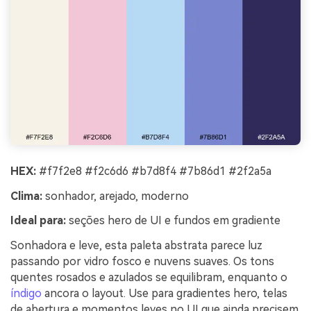
HEX:
#f7f2e8 #f2c6d6 #b7d8f4 #7b86d1 #2f2a5a
Clima:
sonhador, arejado, moderno
Ideal para:
seções hero de UI e fundos em gradiente
Sonhadora e leve, esta paleta abstrata parece luz
passando por vidro fosco e nuvens suaves. Os tons
quentes rosados e azulados se equilibram, enquanto o
índigo
ancora o layout. Use para gradientes hero, telas
de abertura e momentos leves no UI que ainda precisem