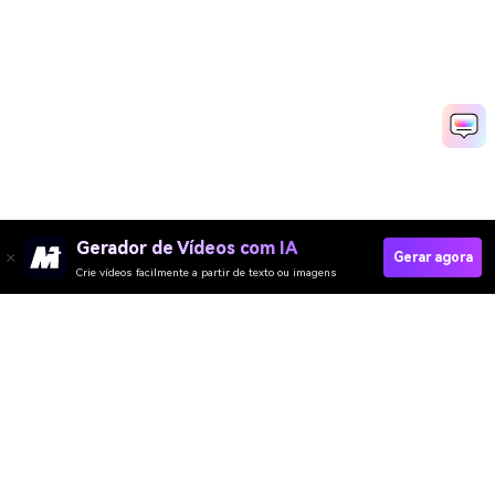
Gerador de Vídeos com IA
Gerar agora
Crie vídeos facilmente a partir de texto ou imagens
Look Your Fairy Self
Media.io Online Tools
Quality Rating:
4.8
(215,357 Votes)
Gerador de Vídeo