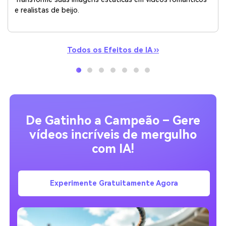
e realistas de beijo.
Todos os Efeitos de IA ››
De Gatinho a Campeão – Gere
vídeos incríveis de mergulho
com IA!
Experimente Gratuitamente Agora