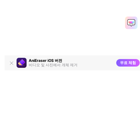
AniEraser iOS 버전
무료 체험
비디오 및 사진에서 개체 제거
온라인 개체 지우기
별
4.7
(232,357+ 리뷰)
점:
리뷰를 작성하려면 최소 1개 이상의 파일을 편집, 변환 또는 압축하고 다운로
드해야 합니다!
현재까지 처리한 파일 개수:
362,464,989
총 파일 크기:
10,124
TB