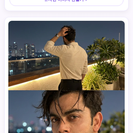
적인 야외 리조트의 야간 개방 해변, 배경에 따뜻한 불빛이 빛
나는 나무 텐트, 짙은 파란색 밤하늘, 편안한 해변 분위기, 자연
스러운 순간. 의상(잠금): 라임 그린 수직 줄무늬 버튼 다운 셔
츠, 팔뚝까지 소매, 하이 허리 크림 맞춤형 바지, 금속 손목시
계. 머리카락과 얼굴(잠긴): 중간 길이 두꺼운 자연스러운 모발, 
약간 지저분한, 눈에 보이는 모공을 가진 실제 피부 질감, 매끄
럽지 않고, 미용 필터가 없다. 맨 위 프레임-등 촬영: 뒷면, 손이 
목 근처의 머리카락을 만지고, 손가락이 약간 얽히고, 머리가 
약간 아래로 기울어져 있고, 편안한 포즈. 중간 프레임-클로즈
업: 위쪽 얼굴과 눈의 긴밀한 클로즈업, 눈 근처의 머리카락, 눈
이 부분적으로 볼 수 있고, 부드러운 초점과 약한 모션 흐림, 친
밀하고 자세하지 않으며, 스마트폰 느낌. 아래쪽 프레임-중간 
촬영: 허리나 가슴에서 중간 촬영, 난간에 기대고, 옆으로 바라
보고, 냉정한 자신감 있는 사색적 표정, 자연스러운 포즈. 조명: 
따뜻한 리조트 램프와 시원한 밤의 환경 조명, 얼굴과 셔츠에 
부드러운 조명, 배경이 약간 어두운, 플래시 없는, 자연적인 약
빛 소음. 카메라 느낌: 휴대용 스마트폰 사진, 초상화 모드 없
는, 가짜 흐림 없는, 약한 손흔들기, 부드러운 부드러움, 부드러
운 부드러움, 불완전한 프레임, 몇 초 간격으로 촬영된 세 개의 
솔직한 폭발 사진. 전반적인 기분: 쉽지 않은 우아함, 조용한 자
신감, 현대, pinterest 스타일의 미적.