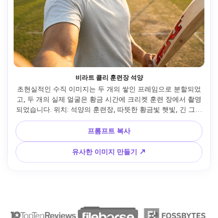
비라트 콜리 훈련장 석양
초현실적인 수직 이미지는 두 개의 쌓인 프레임으로 분할되었
고, 두 개의 실제 얼굴은 황금 시간에 크리켓 훈련 장에서 촬영
되었습니다. 위치: 석양의 훈련장, 따뜻한 황금빛 햇빛, 긴 그림
자, 크리켓 그물과 풀장이 볼 수 있고, 배경에 약간 흐릿한 장비
가 있다. 복장: 가벼운 스포츠 티셔츠(흰색 또는 팀 색상), 훈련 
프롬프트 복사
바지, 스포츠 시계, 자연 땀의 텍스처. 상단 프레임-준비 사진: 
측면 중간 사진, 신발 끈을 묶거나 크리켓 패드 조절, 머리를 약
유사한 이미지 만들기 ↗
간 아래로, 솔직한 초점과 준비 순간, 따뜻한 빛이 빛을 만든다. 
아래쪽 프레임-결정 스탠드: 가슴에서 위로 사진 중간 사진, 크
리켓 방망이를 들고 곧게 서, 확고한 표정으로 먼 곳을 바라보
고, 황금 시간 빛이 얼굴을 부각시킨다. 조명: 황금 시간 자연
빛, 따뜻한 색조, 긴 극적 그림자, 약간 렌즈 플레어. 카메라 느
낌: 스포츠 사진 스타일, 핸드헬드 동적 각도, 운동 기율, 조용