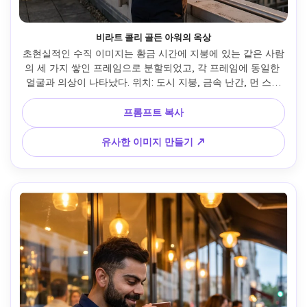
비라트 콜리 골든 아워의 옥상
초현실적인 수직 이미지는 황금 시간에 지붕에 있는 같은 사람
의 세 가지 쌓인 프레임으로 분할되었고, 각 프레임에 동일한 
얼굴과 의상이 나타났다. 위치: 도시 지붕, 금속 난간, 먼 스카
이라인, 따뜻한 석양 빛이 금빛 빛을 만든다. 의상: 흰색 티셔
츠, 맞춤형 바지, 금속 시계, 약간 지저분한 머리, 실제 피부 텍
프롬프트 복사
스처. 상단 프레임-사색적인 뒷면 촬영: 등이나 넓은 중간 촬
영, 난간 위에 손을 쥐고, 스카이라인을 깊이 바라보고, 실루에
유사한 이미지 만들기 ↗
트 부분적으로 금빛 빛을 조명한다. 중간 프레임-측면 프로파
일 빛은 긴밀한 측면 클로즈업, 얼굴 한쪽에 따뜻한 금빛 빛을 
만들고, 부드러운 렌즈 플레어, 머리카락은 빛을 잡는다. 아래
쪽 프레임-반사 기분: 중간 촬영은 난간에 기대고, 옆으로 약간 
아래로 바라보고, 냉정한 반사 기분, 얼굴에 황금 시간 빛을 발
산한다. 조명: 황금 시간 마법-따뜻한 오렌지와 분홍색 색조, 
자연적인 태양 플레어, 긴 그림자, 영화 깊이. 기분: 평화로운 
사상, 하루 종일 반사, 인스타그램에 적합한 황금 빛. 부정적인 
안내: 인공 조명, 스튜디오 설정, 과포화 색상, 가짜 석양, 미용 
필터.