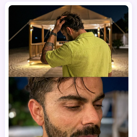
동기화한 스타일, 매력적인 자신감 있는 표정, 부드러운 따뜻
한 황금 햇빛의 측면 조명, 얼굴과 상체에 부드러운 자연적인 
하이라이트와 미묘한 그림자, 사실적인 질감과 미묘한 이슬을 
채우는 하부 프레임, 크림의 꿈의 보케에 있는 먼 경기장 스탠
드, 백색 피치 라인은 피부에 미묘한 선을 제공한다, 85mm 
f/2.8 또는 50mm f/2 자연적인 투시 크림의 보케의 깊이 구성, 
초사실적인 피부 모공 자연적인 빛의 땀의 광택, 코dak 포르트
라 400 에뮬레이션 미묘한 가벼운 곡물, 순수 자연적인 일광, 
순수 자연적인 일광, 인공 조명 없음, 불꽃 없음, 안개 없음, 셀
카 없음, 전화 없음, 강제 포즈 없음, 클로즈업 타이트 작물 없
음.