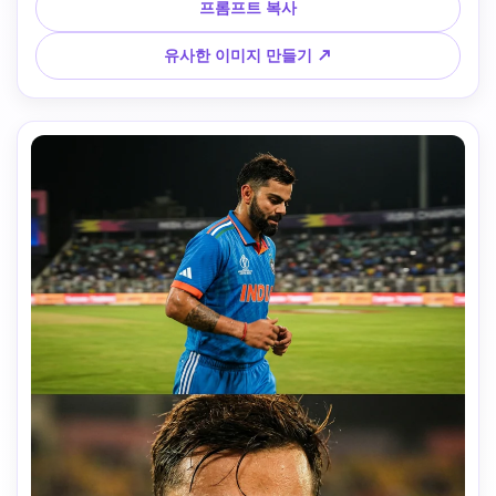
럭셔리 옥상 발코니, 나무 난간 아래에 따뜻한 led 스트립 조
프롬프트 복사
명, 옆에 푸른 녹색 분대 식물, 짙은 파란색 밤의 배경에 보크 
램프가 있는 흐릿한 도시 스카이라인. 의상: 연한 베이지/크림 
유사한 이미지 만들기 ↗
컬러 버튼 패드 셔츠, 검은 바지, 은색 금속 시계, 실제 피부 질
감, 볼 수 있는 모공을 가지고, 필터가 없다. 상단 프레임-후면 
뷰: 중간 촬영. 대상자는 난간 앞에 서서 도시를 바라보며 한손
을 머리/머리카락으로 들어 느슨하고 솔직한 자세로 들었다. 
중간 프레임-극단적인 클로즈업: 초상화 촬영. 주제는 차분하
고 중립적인 표정으로 카메라를 살짝 바라보고 있다. 이마에 
떨어지는 지저분한 머리카락과 현실적인 얼굴 세부 사항에 초
점을 맞추세요. 아래쪽 프레임-측면 프로파일: 중간 촬영. 주제
는 앞으로 기울어 팔뚝을 나무 난간에 놓고 먼 곳을 바라보고 
있다. 조명: 영화 구성, 휴대용 스마트폰의 느낌, 자연 조명, 대
기적인 밤 환경. 기분: 내성, 도시의 조용한 밤, 고급 라이프 스
타일 미학. 부정적인 안내: 스튜디오 조명, 무거운 영화 등급, 
플래시, 뷰티 필터, 매끄러운 플라스틱 피부, CGI, 가짜 배경, 
포즈 패션 촬영, 왜곡된 얼굴.