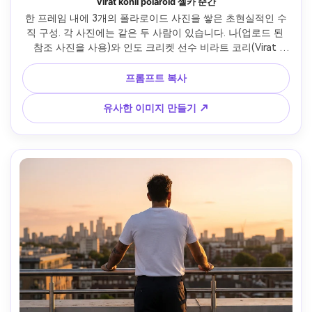
virat kohli polaroid 셀카 순간
한 프레임 내에 3개의 폴라로이드 사진을 쌓은 초현실적인 수
직 구성. 각 사진에는 같은 두 사람이 있습니다. 나(업로드 된 
참조 사진을 사용)와 인도 크리켓 선수 비라트 코리(Virat 
Kohli). 프레임은 고전적인 흰색 테두리를 가지고 있으며 약간 
자연스럽게 겹친다. 레이아웃: 세 개의 흰색 테두리 폴라로이드 
프롬프트 복사
프레임이 세로로 쌓여 약간 겹친다. 위치: 캐주얼 스트리트 카
페나 현대 레스토랑, 따뜻한 저녁 빛, 흐릿한 배경. 의상: 간단
유사한 이미지 만들기 ↗
한 티셔츠나 캐주얼 셔츠, 바지, 시계. 상단 폴라로이드-셀카 
순간: 솔직한 셀카 스타일의 중간 촬영. 나는 휴대폰을 들고 렌
즈를 바라보고 즐거운 웃음을 지었다. 비라트 코리는 내 뒤에 
약간 서 있고, 친절한 진정한 미소를 지으며 카메라를 바라보
고 있다. 중간 폴라로이드-함께 웃는다: 자발적인 순간을 포착
한 가까운 중간 촬영. 둘 다 열심히 웃고 있어요. virat은 우호적
인 손을 내 의자 등에 마음대로 놓았다(어깨가 아니라), 편안한 
'좋은 친구'의 역동을 보여주었다. 바닥의 폴라로이드-공유 순
간: 높은 각도의 솔직한 촬영. 두 사람은 책상 위의 전화 화면이
나 커피 컵을 바라보고 있다. 나는 부드러운 웃음을 가지고 있
다; virat은 집중하면서도 부드러운 표정으로 아래를 바라보고 
있다. 이 프레임은 조용하고 공유된 대화의 순간을 캡처한다. 
카메라 느낌: 진정한 폴라로이드 순간 사진 미학, 약간 빈티지 
따뜻함, 자연적인 조명, 포즈가 없는 솔직한 순간. 기분: 우정, 