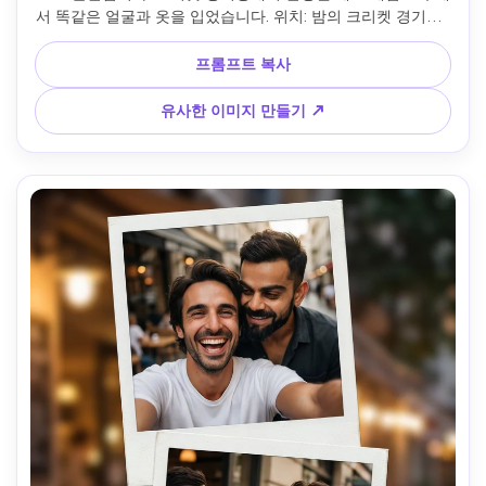
서 똑같은 얼굴과 옷을 입었습니다. 위치: 밤의 크리켓 경기장, 
밝은 경기장 조명, 백그라운드의 흐릿한 군중, 녹색 경기장을 
볼 수 있습니다. 복장: 뒤에 18번호 파란색 크리켓 유니폼, 운동
프롬프트 복사
바지, 운동화, 피부에 가벼운 땀의 질감. 상단 프레임-걷기 촬
영: 측면에서 동적인 중간 촬영, 걷기 또는 가벼운 조깅, 머리가 
유사한 이미지 만들기 ↗
약간 아래로, 집중된 표정, 몸의 약간 모션 흐림, 얼굴이 맑고 
일관되다. 중간 프레임-감정적 클로즈업: 얼굴의 극한 클로즈
업, 감정적 표정으로 약간 아래로 바라보고, 땀방울이 보이고, 
머리카락이 지저분하고, 강력한 승리나 반사의 순간을 포착한
다. 아래쪽 프레임-휴식 촬영: 경계나 난간에 가까운 편안한 중
간 촬영, 마음대로 기대고, 먼 곳을 바라보고, 경기 후 냉정한 
반사 표정. 조명: 밝은 경기장 램프, 극적인 그림자, 약간 따뜻
한 기조, 핸드카메라 느낌. 기분: 운동의 강도, 감정적 여행, 스
포츠 다큐멘터리 스타일. 부정적인 프롬프트: 과도한 처리 hdr, 
뷰티 모드, 매끄러운 피부, 가짜 경기장, 만화 모습, 상연 포즈.