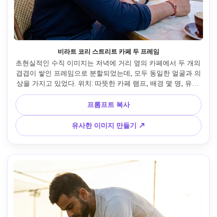
비라트 코리 스트리트 카페 두 프레임
초현실적인 수직 이미지는 저녁에 거리 옆의 카페에서 두 개의 
겹겹이 쌓인 프레임으로 분할되었는데, 모두 동일한 얼굴과 의
상을 가지고 있었다. 위치: 따뜻한 카페 램프, 배경 몇 명, 유리 
반사, 야외 좌석 구역. 의상: 솔리드 캐주얼 셔츠(네이비 블루 
또는 화이트), 맞춤형 바지, 시계, 실제 피부 텍스처. 상단 프레
프롬프트 복사
임-커피 순간: 야외 테이블에 앉아, 측면 각도, 입술 근처에 커
피 컵을 들고, 눈은 매력적인 미소, 따뜻한 카페 램프는 편안한 
유사한 이미지 만들기 ↗
분위기를 조성한다. 아래쪽 프레임-사려 깊은 눈빛: 팔뚝을 테
이블에 놓고, 옆으로 바라보고, 사려 깊은 표정, 얼굴에 부드러
운 밤빛. 조명: 따뜻한 카페 펜던트 램프와 시원한 저녁 환경 조
명, 가로등의 자연적인 보크. 카메라 느낌: 휴대용 스마트폰 솔
직한 촬영, 불완전한 프레임, 실제 순간. 기분: 도시 라이프 스
타일, 조용한 저녁, 현대 카페 문화, 쉽지 않은 스타일. 부정적
인 프롬프트: 스튜디오 조명, 뷰티 모드, 가짜 카페 배경, 과도
한 가공, 상연 패션 촬영.