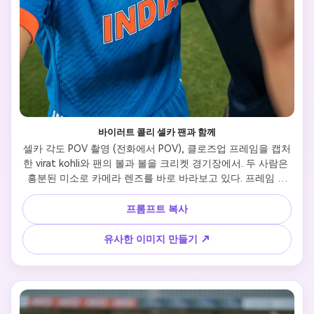
바이러트 콜리 셀카 팬과 함께
셀카 각도 POV 촬영 (전화에서 POV), 클로즈업 프레임을 캡처
한 virat kohli와 팬의 볼과 볼을 크리켓 경기장에서. 두 사람은 
흥분된 미소로 카메라 렌즈를 바로 바라보고 있다. 프레임 안
에 전화기가 보이지 않습니다 (카메라는 화면 밖에서 확장된 
팔에 의해 잡혀 있습니다). 상징적인 블루 인디아 No.18 유니
프롬프트 복사
폼을 입은 virat kohli, 날카로운 사이드 페이드와 그의 상징적
인 정교한 연결된 수염을 가진 2026년 모던한 키프 헤어스타
유사한 이미지 만들기 ↗
일을 스타일링했다. 낮은 각도의 영웅은 경기장의 불빛을 강조
하고 배경에서 희미한 환호하는 군중을 강조했다. 진정한 솔직
한 순간, 활기찬 매력적인 표정. 초사실적인 피부 텍스처, 땀의 
디테일, 얼굴에 날카로운 초점, 셀카의 전형적인 24mm 광각 
렌즈 왜곡, 고품질 8k 포토리얼.