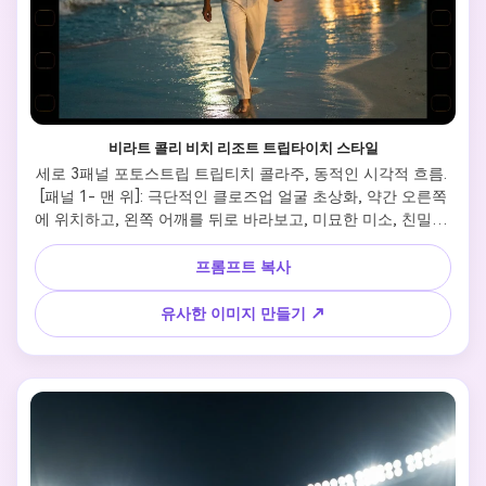
비라트 콜리 비치 리조트 트립타이치 스타일
세로 3패널 포토스트립 트립티치 콜라주, 동적인 시각적 흐름. 
[패널 1- 맨 위]: 극단적인 클로즈업 얼굴 초상화, 약간 오른쪽
에 위치하고, 왼쪽 어깨를 뒤로 바라보고, 미묘한 미소, 친밀한 
분위기. [패널 2- 맨 위]: 중간 반신 촬영, 주체는 프레임 왼쪽에 
위치하고, 팜나무나 난간에 마음대로 기대고, 오른쪽으로 바라
프롬프트 복사
보고, 편안한 자세. [패널 3- 맨 위]: 전신 걷기 촬영, 주체는 중
심을 가지고 있지만 카메라를 향해 대각선으로 걷고, 활기찬 
유사한 이미지 만들기 ↗
움직임. 전체 장면: 우아한 캐주얼 야간 해변 휴가 사진 촬영. 
의상: 라임 그린 수직 줄무늬 슬림한 버튼 다운 셔츠, 소매 감싸
기, 하이 웨이스트 크림 맞춤형 바지. 분위기: 호화로운 리조트 
분위기, 부드러운 달빛 + 따뜻한 보케등, 습한 반사 모래, 부드
러운 바람. 스타일: 융통성 있는 영화 필름 스트립, 다양한 각도
와 작물이 지그자그 시각적 리듬을 만들고, 사실적, 초상세한, 
8k, 라이카 m10 미학, 영화 청색 라임 색상 등급을 만든다.