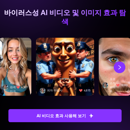
바이러스성 AI 비디오 및 이미지 효과 탐
색
프로
스트
3,092
바이
피자 마법사
4,815
스위프트 에지
트
AI 비디오 효과 사용해 보기