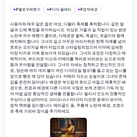
#옐로우레헨가
#디야 플래터
#영적배경
사용자와 매우 닮은 젊은 여성, 디왈리 축제를 축하합니다. 같은 얼
굴과 신체 특징을 유지하십시오. 의상은 거울과 실 작업이 있는 밝은
노란색 자수 레헨가 콜리로, 다채로운 팔찌, 목걸이, 귀걸이와 함께
매치해야 합니다. 그녀의 길고 어두운 머리카락은 한쪽 어깨를 넘어
흐르는 오리지널 헤어 타입으로 스타일링되었으며 이마에 섬세한
마앙 티카로 더욱 돋보이게 되었습니다. 그녀의 표정은 다정하고 매
력적이며, 부드러운 미소와 카메라를 똑바로 바라보는 눈으로 따뜻
함과 우아함을 전달합니다. 그녀의 자세는 침착하고 헌신적인 것으
로, 양손에 여러 개의 불이 켜진 디야(오일 램프)를 들고 있는 접시를
앞으로 뻗은 채 앉아 있습니다. 카메라 각도는 눈높이로 그녀의 존재
감을 온전히 담아낸다. 배경은 부드럽게 흐리고 어둡고 매혹적인 배
경으로, 전경과 배경에 다른 디야의 수많은 보케 조명이 가득 차 있
어 마법 같은 환상적인 광채를 연출합니다. 멀리서 인도의 전통적인
우상이나 동상(아마도 크리슈나나 라다)의 미묘한 윤곽이 보이며,
영적 맥락을 암시합니다. 메리골드 꽃, 주황색 노란색 배경, 조명으
로 축제 가르바 장식을 추가하세요.