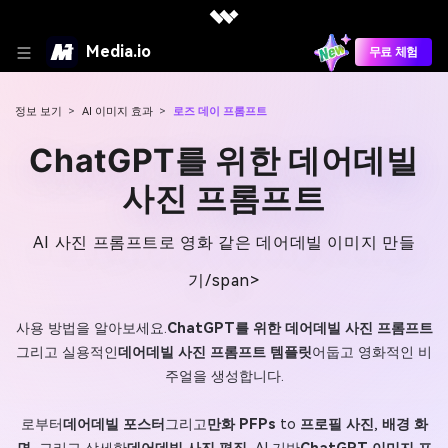
Media.io
무료 체험
정보 보기
>
AI 이미지 효과
>
로즈 데이 프롬프트
ChatGPT를 위한 데어데빌
사진 프롬프트
AI 사진 프롬프트로 영화 같은 데어데빌 이미지 만들
기/span>
사용 방법을 알아보세요.
ChatGPT를 위한 데어데빌 사진 프롬프트
그리고 실용적인
데어데빌 사진 프롬프트 템플릿
어둡고 영화적인 비
주얼을 생성합니다.
로부터
데어데빌 포스터
그리고
만화 PFPs
to
프로필 사진
,
배경 화