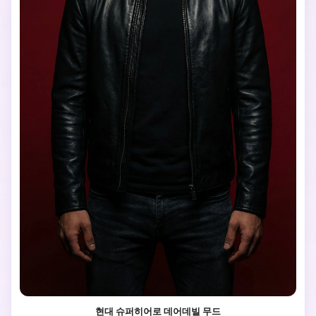
현대 슈퍼히어로 데어데빌 무드