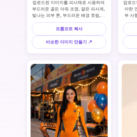
업로드된 이미지를 피사체로 사용하여 
업로드
부드러운 골든 아워 조명, 얕은 피사계, 
아한 인
빛나는 피부 톤, 부드러운 배경 흐림, 초
부 사항
사실적, 85mm 렌즈, 높은 디테일, 인스
왕궁 배
타그램 미적
드러운
프롬프트 복사
비슷한 이미지 만들기 ↗