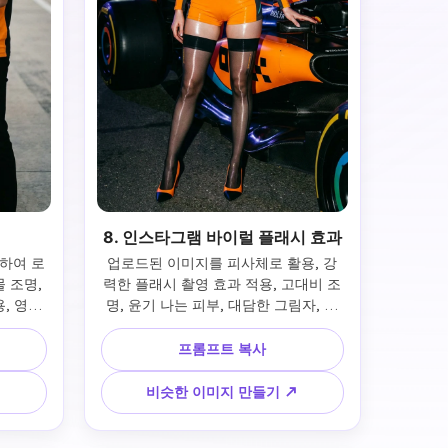
8. 인스타그램 바이럴 플래시 효과
하여 로
업로드된 이미지를 피사체로 활용, 강
 조명, 
력한 플래시 촬영 효과 적용, 고대비 조
, 영화
명, 윤기 나는 피부, 대담한 그림자, 트
링, 얕
렌디한 인스타 스타일, 나이트 파티 분
위기
프롬프트 복사
↗
비슷한 이미지 만들기 ↗