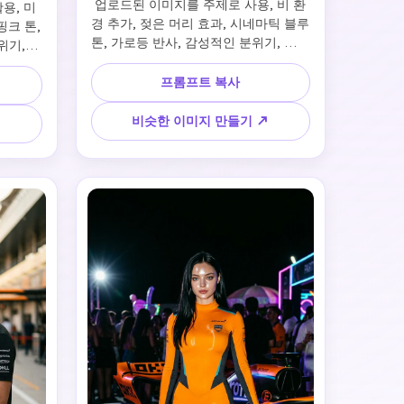
업로드된 이미지를 주제로 사용, 비 환
용, 미
경 추가, 젖은 머리 효과, 시네마틱 블루 
크 톤, 
톤, 가로등 반사, 감성적인 분위기, 사실
위기, 깔
적인 물방울, 극적인 조명, 필름 스틸 룩
미묘한 
프롬프트 복사
비
비슷한 이미지 만들기 ↗
↗