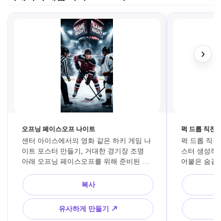
›
오프닝 페이스오프 나이트
퍽 드롭 직전
센터 아이스에서의 영화 같은 하키 게임 나
퍽 드롭 직전
이트 포스터 만들기, 거대한 경기장 조명 
스터 생성하기
아래 오프닝 페이스오프를 위해 준비된 나, 
어붙은 숨결,
드라마틱한 연기, 차가운 분위기, 높은 대
밍, 드라마틱
비의 그림자, 프리미엄 스포츠 영화 포스터 
흐림, 프리미
복사
구성, 초현실적인 하키 장면.
유사하게 만들기 ↗