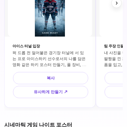
›
아이스 터널 입장
팀 주장 인물 
퍽 드롭 전 얼어붙은 경기장 터널에 서 있
내 사진을 하
는 프로 아이스하키 선수로서의 나를 담은 
팔짱을 낀 채
영화 같은 하키 포스터 만들기, 풀 장비, 강
폼을 입고, 빛
렬한 표정, 차가운 푸른 스포트라이트, 흘
선명한 그림자
러다니는 얼음 안개, 프리미엄 스포츠 에디
프리미엄 스포
복사
토리얼 구성, 초현실적인 피부 디테일, 드
인 얼굴 디테
라마틱한 대비, 4k.
유사하게 만들기 ↗
시네마틱 게임 나이트 포스터