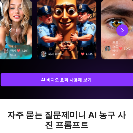
프로
스트
3,092
바이
자 마법사
4,815
스위프트 에지
트
AI 비디오 효과 사용해 보기
자주 묻는 질문
제미니 AI 농구 사
진 프롬프트