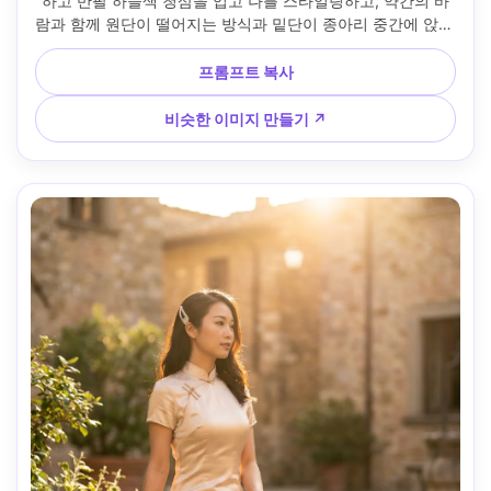
하고 반팔 하늘색 청삼을 입고 나를 스타일링하고, 약간의 바
람과 함께 원단이 떨어지는 방식과 밑단이 종아리 중간에 앉는 
방식을 보여주며, 샌들과 심플한 귀걸이와 함께 매치하고, 뒤
에는 황금빛 모래와 바다, 부드러운 충전재가 있는 부드러운 
프롬프트 복사
햇살, 35mm 렌즈, 전신 프레임, 사실적인 원단 움직임과 자연
스러운 그림자 --ar 4:5
비슷한 이미지 만들기 ↗