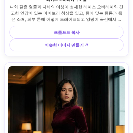
나와 같은 얼굴과 자세의 여성이 섬세한 레이스 오버레이와 견
고한 안감이 있는 아이보리 청삼을 입고, 몸에 맞는 몸통과 좁
은 소매, 피부 톤에 어떻게 드레이프되고 엉덩이 곡선에서 원
단이 어떻게 떨어지는지 강조, 샴페인 힐과 새틴 헤어핀과 매
치, 우아한 다방 인테리어, 리플렉터 필이 있는 부드러운 창문 
프롬프트 복사
조명, 85mm 인물 렌즈, 중간 길이 프레임, 편집 사실감, 신체 
모양 변화 없음 --ar 4:5
비슷한 이미지 만들기 ↗