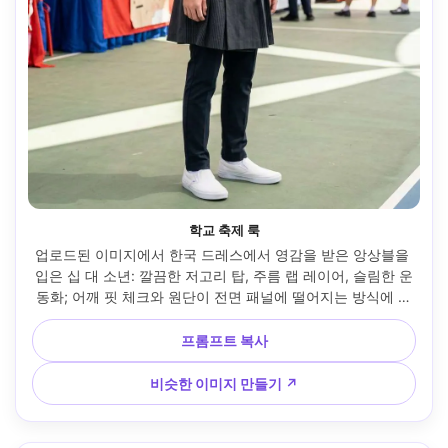
학교 축제 룩
업로드된 이미지에서 한국 드레스에서 영감을 받은 앙상블을 
입은 십 대 소년: 깔끔한 저고리 탑, 주름 랩 레이어, 슬림한 운
동화; 어깨 핏 체크와 원단이 전면 패널에 떨어지는 방식에 집
중하세요. 야외 학교 축제 부스, 밝은 오픈 셰이드, 니콘 Z7 II, 
35mm, 3/4 신체 구성, 쾌활한 분위기, 사실적인 피부 모공, 산
프롬프트 복사
뜻한 섬유 디테일, 고해상도, 프레임에 자연스럽게 걸린 의복, 
부드러운 영화 조명 --ar 4:5
비슷한 이미지 만들기 ↗