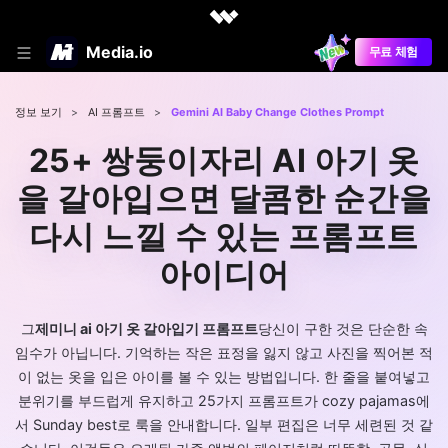
Media.io
무료 체험
정보 보기
>
AI 프롬프트
>
Gemini AI Baby Change Clothes Prompt
25+ 쌍둥이자리 AI 아기 옷
을 갈아입으면 달콤한 순간을
다시 느낄 수 있는 프롬프트
아이디어
그
제미니 ai 아기 옷 갈아입기 프롬프트
당신이 구한 것은 단순한 속
임수가 아닙니다. 기억하는 작은 표정을 잃지 않고 사진을 찍어본 적
이 없는 옷을 입은 아이를 볼 수 있는 방법입니다. 한 줄을 붙여넣고
분위기를 부드럽게 유지하고 25가지 프롬프트가 cozy pajamas에
서 Sunday best로 룩을 안내합니다. 일부 편집은 너무 세련된 것 같