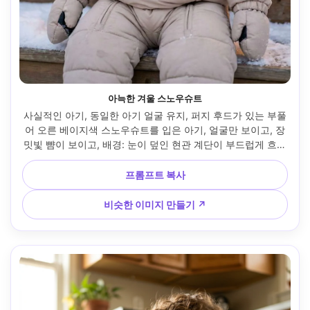
아늑한 겨울 스노우슈트
사실적인 아기, 동일한 아기 얼굴 유지, 퍼지 후드가 있는 부풀
어 오른 베이지색 스노우슈트를 입은 아기, 얼굴만 보이고, 장
밋빛 뺨이 보이고, 배경: 눈이 덮인 현관 계단이 부드럽게 흐려
지고, 근처 문에서 따뜻하게 튀어오르는 차가운 낮빛, Nikon 
Z6II, 50mm f/1.8, 클로즈업 인물 프레임, 숨결이 보이는 분위
프롬프트 복사
기 미묘, 자연스러운 그림자, 높은 디테일, 안전하고 아늑한 겨
울 추억 분위기 --ar 4:5
비슷한 이미지 만들기 ↗