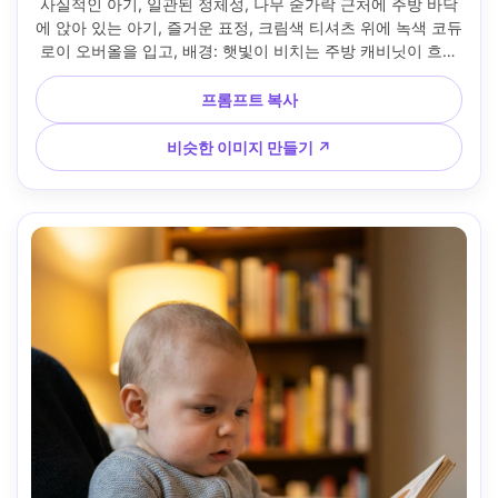
사실적인 아기, 일관된 정체성, 나무 숟가락 근처에 주방 바닥
에 앉아 있는 아기, 즐거운 표정, 크림색 티셔츠 위에 녹색 코듀
로이 오버올을 입고, 배경: 햇빛이 비치는 주방 캐비닛이 흐려
짐, 한낮의 창문 조명, 소니 A7IV, 35mm f/1.8, 저각 솔직한 구
도, 따뜻한 톤, 사실적인 코듀로이 능선, 다큐멘터리 가족 생활 
프롬프트 복사
분위기, 날카로운 초점 --ar 4:5
비슷한 이미지 만들기 ↗