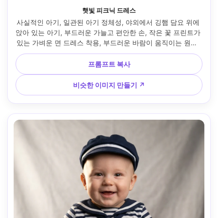
햇빛 피크닉 드레스
사실적인 아기, 일관된 아기 정체성, 야외에서 깅햄 담요 위에 
앉아 있는 아기, 부드러운 가늘고 편안한 손, 작은 꽃 프린트가 
있는 가벼운 면 드레스 착용, 부드러운 바람이 움직이는 원단, 
배경: 푸른 잔디와 먼 나무가 흐려짐, 부드러운 반사경 충전재
가 있는 밝은 자연광, 후지필름 X-T5, 56mm f/1.2, 3/4 프레
프롬프트 복사
임, 통풍이 잘되는 색상 등급, 사실적인 피부와 원단 접힘, 달콤
한 여름 추억 느낌 --ar 4:5
비슷한 이미지 만들기 ↗