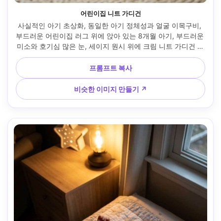
어린이집 니트 가디건
사실적인 아기 초상화, 동일한 아기 정체성과 얼굴 이목구비, 
부드러운 어린이집 러그 위에 앉아 있는 8개월 아기, 부드러운 
미소와 호기심 많은 눈, 세이지 원시 위에 크림 니트 가디건 착
용, 작은 양말, 자연스러운 위스피 머리, 배경에 부드럽게 흐려
진 나무 침대와 모바일이 있는 아늑한 어린이집, 부드러운 그
프롬프트 복사
림자가 있는 아침 창문 조명, 소니 A7IV, 85mm f/1.4, 얕은 피
사계, 아기 눈높이에서 허리 위로 프레임, 따뜻한 필름 같은 색
비슷한 이미지 만들기 ↗
상 등급, 은은한 그레인, 사실적인 피부 결과와 자연스러운 하
이라이트, 눈에 대한 날카로운 초점, 부드러운 향수 무드 --ar 
4:5