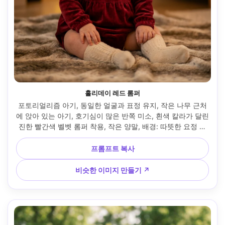
홀리데이 레드 롬퍼
포토리얼리즘 아기, 동일한 얼굴과 표정 유지, 작은 나무 근처
에 앉아 있는 아기, 호기심이 많은 반쪽 미소, 흰색 칼라가 달린 
진한 빨간색 벨벳 롬퍼 착용, 작은 양말, 배경: 따뜻한 요정 조
명 보케와 장식품 흐림, 아늑한 텅스텐 조명, 소니 A7R V, 
85mm f/1.4, 얕은 피사계, 중심 초상화 구성, 풍부한 색상 등
프롬프트 복사
급, 사실적인 벨벳 질감, 향수의 휴일 분위기 --ar 4:5
비슷한 이미지 만들기 ↗