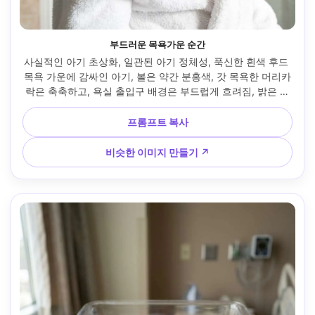
부드러운 목욕가운 순간
사실적인 아기 초상화, 일관된 아기 정체성, 푹신한 흰색 후드 
목욕 가운에 감싸인 아기, 볼은 약간 분홍색, 갓 목욕한 머리카
락은 축축하고, 욕실 출입구 배경은 부드럽게 흐려짐, 밝은 확
산된 일광, Sony A7III, 50mm f/1.8, 클로즈업 프레임, 따뜻한 
피부톤의 깨끗한 흰색, 사실적인 물 광택, 차분하고 아늑한 분
프롬프트 복사
위기, 고해상도와 눈에 대한 날카로운 초점 --ar 4:5
비슷한 이미지 만들기 ↗