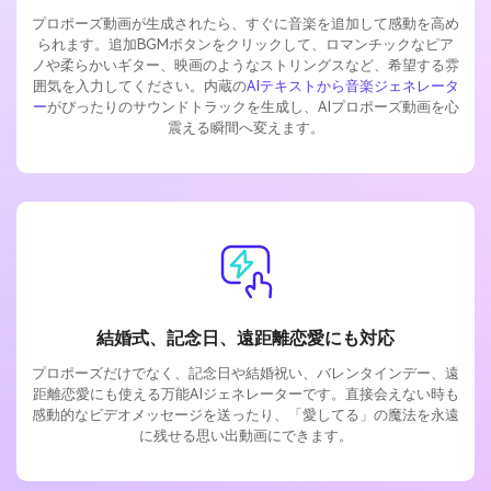
プロポーズ動画が生成されたら、すぐに音楽を追加して感動を高め
られます。追加BGMボタンをクリックして、ロマンチックなピア
ノや柔らかいギター、映画のようなストリングスなど、希望する雰
囲気を入力してください。内蔵の
AIテキストから音楽ジェネレータ
ー
がぴったりのサウンドトラックを生成し、AIプロポーズ動画を心
震える瞬間へ変えます。
結婚式、記念日、遠距離恋愛にも対応
プロポーズだけでなく、記念日や結婚祝い、バレンタインデー、遠
距離恋愛にも使える万能AIジェネレーターです。直接会えない時も
感動的なビデオメッセージを送ったり、「愛してる」の魔法を永遠
に残せる思い出動画にできます。