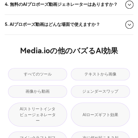
4. 無料のAIプロポーズ動画ジェネレーターはありますか？
5. AIプロポーズ動画はどんな場面で使えますか？
Media.ioの他のバズるAI効果
すべてのツール
テキストから画像
画像から動画
ジェンダースワップ
AIストリートインタ
ビュージェネレータ
AIローズギフト効果
ー
マインクラフトAIフ
次に何が起こる？AI