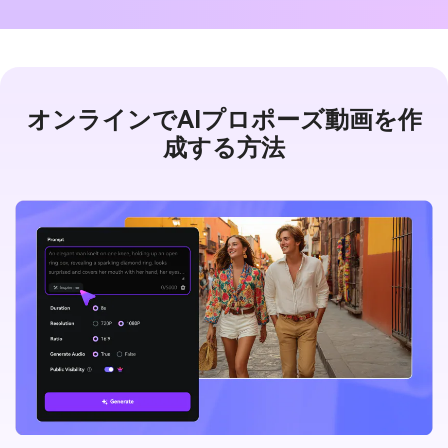
オンラインでAIプロポーズ動画を作
成する方法