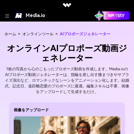
Media.io
無料で試す
ホーム
>
オンラインツール
>
AIプロポーズジェネレーター
オンラインAIプロポーズ動画ジ
ェネレーター
1枚の写真から心のこもったプロポーズ動画を作成します。Media.ioの
AIプロポーズ動画ジェネレーターは、指輪を差し出す膝まづきやサプラ
イズ演出など、ロマンチックなシーンをアニメーション化します。結婚
式、記念日、遠距離恋愛のプロポーズに最適。編集スキルは不要、画像
をアップロードして生成するだけ。
画像をアップロード
画