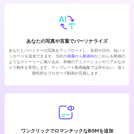
あなたの写真や言葉でパーソナライズ
あなたとパートナーの写真をアップロードし、名前や日付、短いメ
ッセージを追加できます。当社の
画像から動画AI
がこれらを映画の
ようなストーリーに織り込み、本物のアニメーションやリアルなカ
メラ動作を実現します。テンプレート動画編集では作れない、深く
個性的なプロポーズ動画が完成します。
ワンクリックでロマンチックなBGMを追加