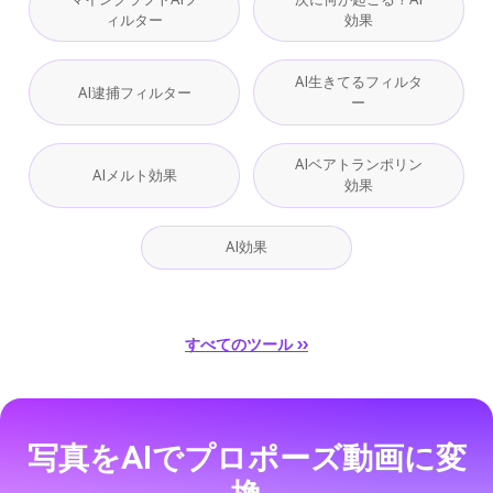
ィルター
効果
AI生きてるフィルタ
AI逮捕フィルター
ー
AIベアトランポリン
AIメルト効果
効果
AI効果
すべてのツール ››
写真をAIでプロポーズ動画に変