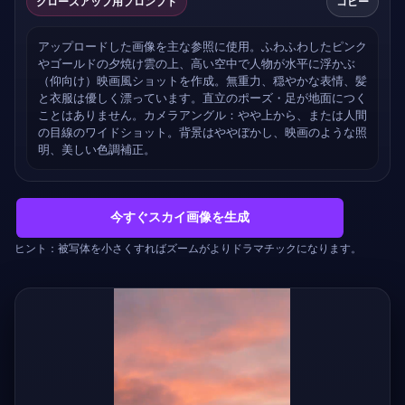
クローズアップ用プロンプト
コピー
アップロードした画像を主な参照に使用。ふわふわしたピンク
やゴールドの夕焼け雲の上、高い空中で人物が水平に浮かぶ
（仰向け）映画風ショットを作成。無重力、穏やかな表情、髪
と衣服は優しく漂っています。直立のポーズ・足が地面につく
ことはありません。カメラアングル：やや上から、または人間
の目線のワイドショット。背景はややぼかし、映画のような照
明、美しい色調補正。
今すぐスカイ画像を生成
ヒント：被写体を小さくすればズームがよりドラマチックになります。