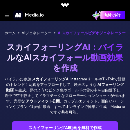
Media.io
無料で試す
ホーム
>
AIジェネレーター
>
AIスカイフォールビデオジェネレーター
スカイフォーリングAI：バイラ
ルなAIスカイフォール動画効果
を作成
バイラルに参加
スカイフォーリングAI
InstagramリールやTikTokで話題
のトレンド！写真をアップロードして、映画のような
AIフォーリング
動画
を生成。夢のようなピンク色やゴールドの雲の中を自由落下し、
途中で空中静止してドラマチックなスローモーションショットが作れま
す。完璧な
アウトフィット公開
、カップルエディット、面白いバージ
ョンやブランド動画に最適。すべてオンラインで簡単に生成、Media.io
ですぐ共有可能。
スカイフォーリングAI動画を無料で作成