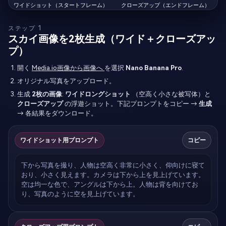
ワイドショット（スタートフレーム）
クローズアップ（エンドフレーム）
ステップ 1
スカイ画像を2枚生成（ワイド＋クローズアッ
プ）
開く
Media.io画像から画像へ
を選択
Nano Banana Pro
.
オリジナル写真をアップロード。
生成
2枚の画像
:
ワイドロングショット
（空高く小さな被写体）と
クローズアップ
の浮遊ショット。下記プロンプトをコピー →
生成
→ 各結果をダウンロード。
ワイドショット用プロンプト
コピー
下から写真を撮り、人物は空高く非常に小さく、仰向けに寝て
おり、小さく見えます。カメラは下から上を見上げています。
空は均一な色で、アングルは下から上。人物は背を向けてお
り、写真のように空を見上げています。