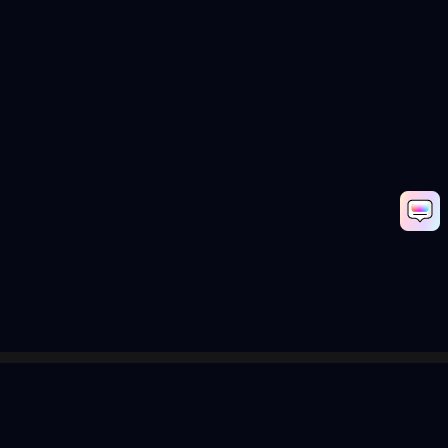
Media.io Online Tools Quality Rating：
4.7 (162,357 Votes)