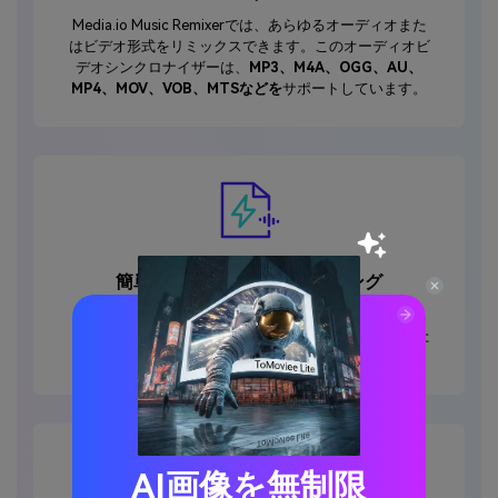
Media.io Music Remixerでは、あらゆるオーディオまた
はビデオ形式をリミックスできます。このオーディオビ
デオシンクロナイザーは、
MP3、M4A、OGG、AU、
MP4、MOV、VOB、MTSなどを
サポートしています。
簡単、速い、自動ミックスソング
Adobe AuditionやAudacity などのプロレベルの音楽リ
ミキサーと比較すると、ミキシングの目標を達成するた
めに事前の音楽編集経験は必要ありません。
AI画像を無制限