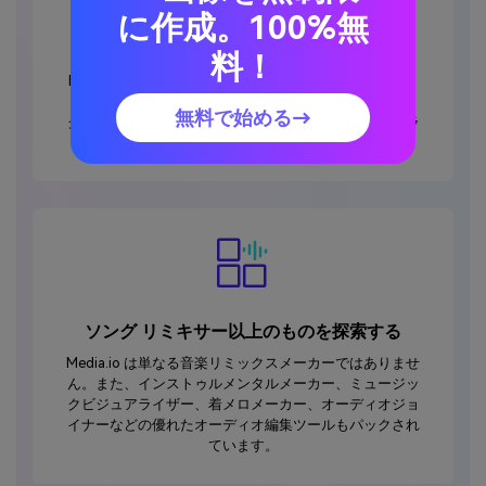
に作成。100%無
AIテクノロジーを活用して曲をリミックス
料！
Media.ioは高度なAIテクノロジーを使用して、インテリ
ジェンスで曲をリミックスします。自動的にトリミン
無料で始める→
グ、再配置、リミックスエフェクトを追加して、オンラ
インで音楽をミックスします。
ソング リミキサー以上のものを探索する
Media.io は単なる音楽リミックスメーカーではありませ
ん。また、インストゥルメンタルメーカー、ミュージッ
クビジュアライザー、着メロメーカー、オーディオジョ
イナーなどの優れたオーディオ編集ツールもパックされ
ています。