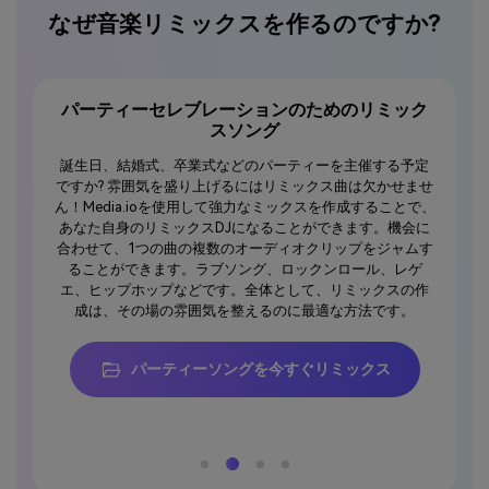
なぜ音楽リミックスを作るのですか?
パーティーセレブレーションのためのリミック
スソング
編集ソフ
常にビ
に入手す
誕生日、結婚式、卒業式などのパーティーを主催する予定
ーマを
グで適切
ですか? 雰囲気を盛り上げるにはリミックス曲は欠かせませ
悪いこ
内のエネ
ん！
Media.io
を使用して強力なミックスを作成することで、
多くの
なこと
あなた自身のリミックスDJになることができます。機会に
Media.i
nderが行
合わせて、1つの曲の複数のオーディオクリップをジャムす
クスす
を自動リ
ることができます。ラブソング、ロックンロール、レゲ
延長ま
用して、
エ、ヒップホップなどです。全体として、リミックスの作
ジェ
次に、
成は、その場の雰囲気を整えるのに最適な方法です。
、スムーズな
す。
パーティーソングを今すぐリミックス