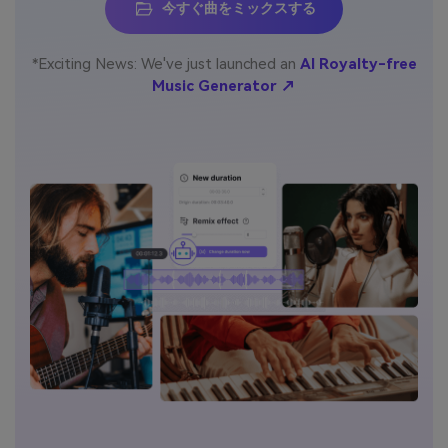
今すぐ曲をミックスする
*Exciting News: We've just launched an
AI Royalty-free
Music Generator ↗