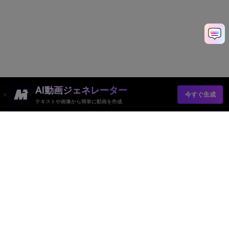
AI動画ジェネレーター
今すぐ生成
テキストや画像から簡単に動画を作成
Media.io オンラインツール
品質評価:
4.8
(215,357 Votes)
AI動画ジェネレーター
AI画像ジェネレーター