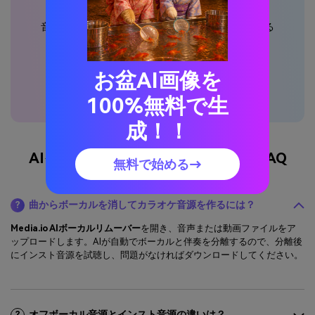
音声を変換
曲をリミックス
声を変える
カラオケ音源を作成
お盆AI画像を
100%無料で生
成！！
AIインスト音源メーカーに関するFAQ
無料で始める→
曲からボーカルを消してカラオケ音源を作るには？
?
Media.io AIボーカルリムーバー
を開き、音声または動画ファイルをア
ップロードします。AIが自動でボーカルと伴奏を分離するので、分離後
にインスト音源を試聴し、問題がなければダウンロードしてください。
オフボーカル音源とインスト音源の違いは？
?