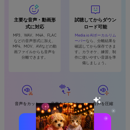
主要な音声・動画形
試聴してからダウン
式に対応
ロード可能
MP3、WAV、M4A、FLAC
Media.io AIボーカルリム
などの音声形式に加え、
ーバー
なら、分離結果を
MP4、MOV、AVIなどの動
確認してから保存できま
画ファイルからも音声を
す。カラオケ、練習、制
分離できます。
作に使いやすい音源を準
備しましょう。
音声をカット
音声をテキスト
音声を圧縮
化