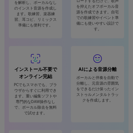
ロードするだけで、歌声
を解析し、ボーカルなし
を抑えたオフボーカル音
のインスト音源を作成し
源を作成できます。自宅
ます。歌練習、楽器練
での歌練習やイベント準
習、耳コピ、リミックス
備にも使いやすい設計で
準備にも便利です。
す。
インストール不要で
AIによる音源分離
オンライン完結
ボーカルと伴奏を自動で
分離し、元音源の雰囲気
PCでもスマホでも、ブラ
をできるだけ保ったイン
ウザからすぐに利用でき
ストゥルメンタルトラッ
ます。重い編集ソフトや
クを作成します。
専門的なDAW操作なし
で、ボーカル除去を無料
で試せます。