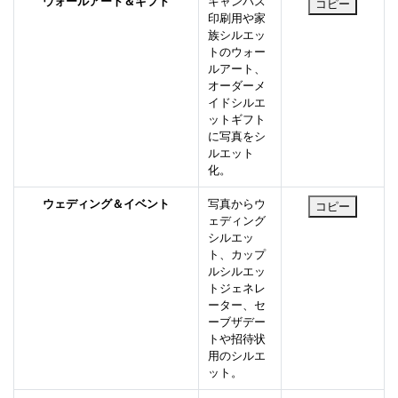
ウォールアート＆ギフト
キャンバス
コピー
印刷用や家
族シルエッ
トのウォー
ルアート、
オーダーメ
イドシルエ
ットギフト
に写真をシ
ルエット
化。
ウェディング＆イベント
写真からウ
コピー
ェディング
シルエッ
ト、カップ
ルシルエッ
トジェネレ
ーター、セ
ーブザデー
トや招待状
用のシルエ
ット。