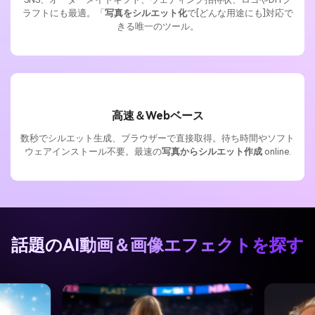
ラフトにも最適。「
写真をシルエット化
で[どんな用途にも]対応で
きる唯一のツール。
高速＆Webベース
数秒でシルエット生成、ブラウザーで直接取得。待ち時間やソフト
ウェアインストール不要。最速の
写真からシルエット作成
online.
話題のAI動画＆画像エフェクトを探す