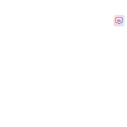
AIシルエットを作成
Media.io Online Tools Quality Rating：
4.7 (162,357 Votes)
Popular Tools
Solutions