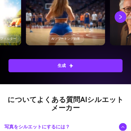
トフィルター
AIツワーキング効果
生成
についてよくある質問
AIシルエット
メーカー
写真をシルエットにするには？