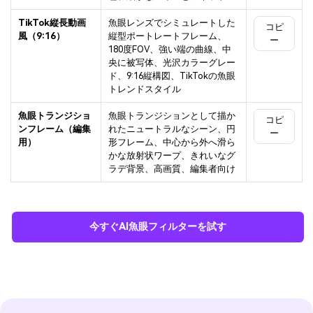
TikTok縦長動画
魚眼レンズでシミュレートした
コピ
風（9:16）
縦型ポートレートフレーム、
ー
180度FOV、強い端の曲線、中
央に被写体、光沢カラーグレー
ド、9:16縦構図、TikTokの魚眼
トレンドスタイル
魚眼トランジショ
魚眼トランジションとして描か
コピ
ンフレーム（編集
れたニュートラルなシーン、円
ー
用）
形フレーム、中心から外へ滑ら
かな放射状ワープ、きれいなグ
ラデ背景、高画質、編集者向け
今すぐAI魚眼フィルターを試す