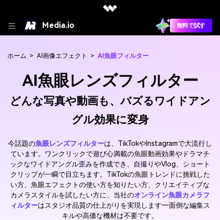
Media.io
無料で試す
ホーム
>
AI画像エフェクト
>
AI魚眼フィルター
AI魚眼レンズフィルター
どんな写真や動画も、バズるワイドアン
グル効果に変身
今話題の
魚眼レンズフィルター
は、TikTokやInstagramで大流行し
ています。ワンクリックで遊び心満載の魚眼動画効果やドラマチ
ックなワイドアングル歪みを作成でき、自撮りやVlog、ショート
クリップが一瞬で目立ちます。TikTokの魚眼トレンドに挑戦した
い方、魚眼エフェクトの使い方を知りたい方、クリエイティブな
カメラスタイルを試したい方に、当社の
オンライン魚眼カメラフ
ィルター
はスタジオ品質の仕上がりを実現します―面倒な編集ス
キルや高価な機材は不要です。