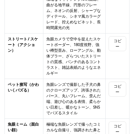
曲がる地平線、円形のフレー
ム、ネオンの反射、シャープな
ディテール、シネマ風カラーグ
レード、控えめなビネット、長
時間露光の光
ストリート / スケ
魚眼カメラで空中を捉えたスケ
コピ
ート（アクショ
ートボーダー、180度視野、強
ー
ン）
い樽型歪み、ローアングル、動
体ブラー、ざらついたストリー
トの質感、パンチのあるコント
ラスト、雑誌表紙のようなエネ
ルギー
ペット接写（かわ
魚眼レンズで撮影した子犬の鼻
コピ
いくバズる）
のクローズアップ、誇張された
ー
パース、丸いフレーム、歪んだ
端、遊び心のある表情、柔らか
い日差し、暖かなトーン、SNS
でバズるスタイル
魚眼ミーム（面白
極端な魚眼レンズで撮ったコミ
コピ
い顔）
カルな自撮り、強調された鼻と
ー