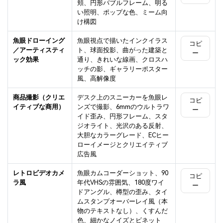
頬、円形バブルフレーム、明る
い照明、ポップな色、ミーム向
け構図
魚眼ドローイング
魚眼視点で描いたインクイラス
コピ
／アーティスティ
ト、球面投影、曲がった建築と
ー
ック効果
通り、きれいな線画、クロスハ
ッチの影、ギャラリーポスター
風、高解像度
商品撮影（クリエ
デスク上のスニーカーを魚眼レ
コピ
イティブな商用）
ンズで撮影、6mmのウルトラワ
ー
イド歪み、円形フレーム、スタ
ジオライト、光沢のある反射、
大胆なカラーグレード、ECヒー
ローイメージとクリエイティブ
広告風
レトロビデオカメ
魚眼カムコーダーショット、90
コピ
ラ風
年代VHSの雰囲気、180度ワイ
ー
ドアングル、樽型の歪み、タイ
ムスタンプオーバーレイ風（本
物のテキストなし）、くすんだ
色、細かなノイズとビネット