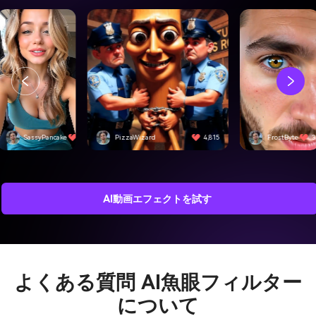
SassyPancake
4,501
PizzaWizard
4,815
FrostByte
3
AI動画エフェクトを試す
よくある質問
AI魚眼フィルター
について