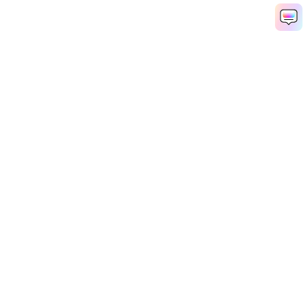
AI魚眼フィルターをオンラインで作成
Media.io Online Tools Quality Rating：
4.7 (162,357 Votes)
Popular Tools
Solutions
Learn