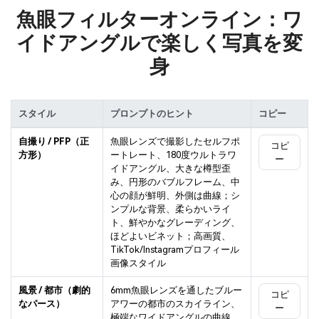
魚眼フィルターオンライン：ワ
イドアングルで楽しく写真を変
身
スタイル
プロンプトのヒント
コピー
自撮り / PFP（正
魚眼レンズで撮影したセルフポ
コピ
方形）
ートレート、180度ウルトラワ
ー
イドアングル、大きな樽型歪
み、円形のバブルフレーム、中
心の顔が鮮明、外側は曲線；シ
ンプルな背景、柔らかいライ
ト、鮮やかなグレーディング、
ほどよいビネット；高画質、
TikTok/Instagramプロフィール
画像スタイル
風景 / 都市（劇的
6mm魚眼レンズを通したブルー
コピ
なパース）
アワーの都市のスカイライン、
ー
極端なワイドアングルの曲線、