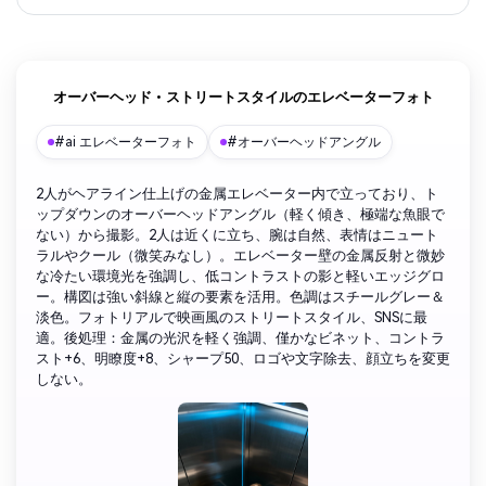
オーバーヘッド・ストリートスタイルのエレベーターフォト
#ai エレベーターフォト
#オーバーヘッドアングル
2人がヘアライン仕上げの金属エレベーター内で立っており、ト
ップダウンのオーバーヘッドアングル（軽く傾き、極端な魚眼で
ない）から撮影。2人は近くに立ち、腕は自然、表情はニュート
ラルやクール（微笑みなし）。エレベーター壁の金属反射と微妙
な冷たい環境光を強調し、低コントラストの影と軽いエッジグロ
ー。構図は強い斜線と縦の要素を活用。色調はスチールグレー＆
淡色。フォトリアルで映画風のストリートスタイル、SNSに最
適。後処理：金属の光沢を軽く強調、僅かなビネット、コントラ
スト+6、明瞭度+8、シャープ50、ロゴや文字除去、顔立ちを変更
しない。