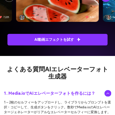
7,225
LunaSky
8,641
S
AI動画エフェクトを試す
よくある質問
AIエレベーターフォト
生成器
1. Media.ioでAIエレベーターフォトを作るには？
1～2枚のセルフィーをアップロードし、ライブラリからプロンプトを選
択・コピーして、生成ボタンをクリック。数秒でMedia.ioのAIエレベー
タージェネレーターがリアルなエレベーターセルフィーに変換します。