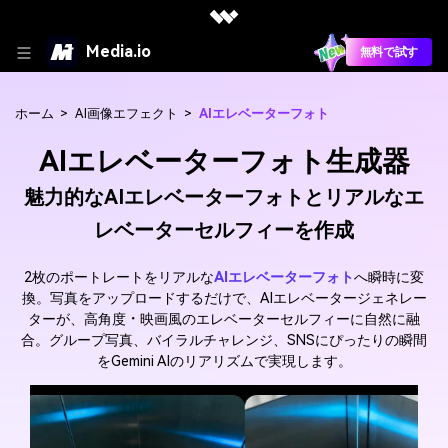
Media.io
無料で試す
ホーム
>
AI画像エフェクト
>
AIエレベーターフォト
AIエレベーターフォト生成器
魅力的なAIエレベーターフォトとリアルなエ
レベーターセルフィーを作成
2枚のポートレートをリアルな
AIエレベーターフォト
へ瞬時に変
換。写真をアップロードするだけで、AIエレベータージェネレー
ターが、高角度・映画風のエレベーターセルフィーに自然に融
合。グループ写真、バイラルチャレンジ、SNSにぴったりの瞬間
をGemini AIのリアリズムで実現します。