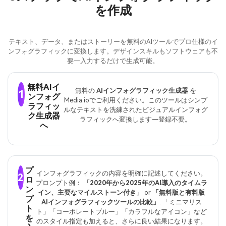
を作成
テキスト、データ、またはストーリーを無料のAIツールでプロ仕様のイ
ンフォグラフィックに変換します。デザインスキルもソフトウェアも不
要—入力するだけで生成可能。
無料AIイ
無料の
AIインフォグラフィック生成器
を
1
ンフォグ
Media.ioでご利用ください。このツールはシンプ
ラフィッ
ルなテキストを洗練されたビジュアルインフォグ
ク生成器
ラフィックへ変換します—登録不要。
へ
プ
インフォグラフィックの内容を明確に記述してください。
2
ロ
プロンプト例：
「2020年から2025年のAI導入のタイムラ
ン
イン、主要なマイルストーン付き」
or
「無料版と有料版
プ
AIインフォグラフィックツールの比較」
. 「ミニマリス
ト
ト」「コーポレートブルー」「カラフルなアイコン」など
を
のスタイル指定も加えると、さらに良い結果になります。