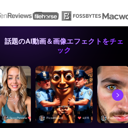
話題のAI動画＆画像エフェクトをチェ
ック
izzaWizard
4,815
FrostByte
3,092
SwiftEdge