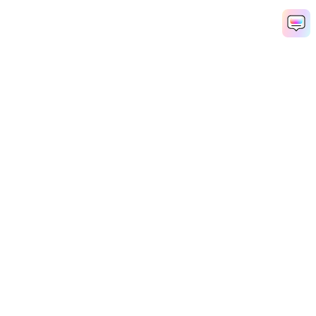
AI三つ編みフィルターを今すぐ適用
Media.io Online Tools Quality Rating：
4.7 (162,357 Votes)
Popular Tools
Solutions