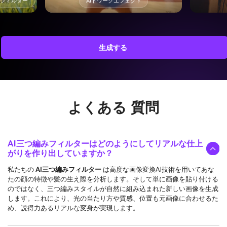
トフィルター
AIトワークエフェクト
生成する
よくある
質問
AI三つ編みフィルターはどのようにしてリアルな仕上
がりを作り出していますか？
私たちの
AI三つ編みフィルター
は高度な画像変換AI技術を用いてあな
たの顔の特徴や髪の生え際を分析します。そして単に画像を貼り付ける
のではなく、三つ編みスタイルが自然に組み込まれた新しい画像を生成
します。これにより、光の当たり方や質感、位置も元画像に合わせるた
め、説得力あるリアルな変身が実現します。