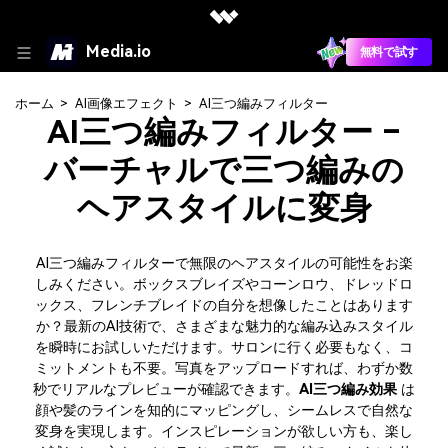
Media.io
無料で試す
ホーム
>
AI画像エフェクト
>
AI三つ編みフィルター
AI三つ編みフィルター –
バーチャルで三つ編みの
ヘアスタイルに変身
AI三つ編みフィルターで無限のヘアスタイルの可能性をお楽
しみください。ボックスブレイズやコーンロウ、ドレッドロ
ックス、フレンチブレイドの自分を想像したことはあります
か？最新のAI技術で、さまざまな魅力的な編み込みスタイル
を瞬時にお試しいただけます。サロンに行く必要もなく、コ
ミットメントも不要。写真をアップロードすれば、わずか数
秒でリアルなプレビューが確認できます。
AI三つ編み効果
は
顔や髪のラインを知的にマッピングし、シームレスで自然な
変身を実現します。インスピレーションが欲しい方も、楽し