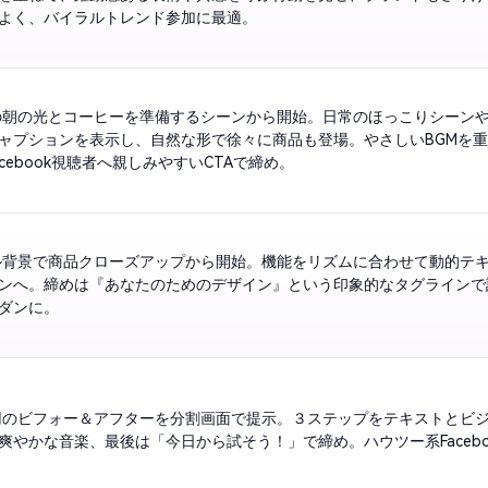
つテンポよく、バイラルトレンド参加に最適。 
の朝の光とコーヒーを準備するシーンから開始。日常のほっこりシーン
ャプションを表示し、自然な形で徐々に商品も登場。やさしいBGMを
イン、Facebook視聴者へ親しみやすいCTAで締め。 
ル背景で商品クローズアップから開始。機能をリズムに合わせて動的テ
ンへ。締めは『あなたのためのデザイン』という印象的なタグラインで
かかつモダンに。 
用のビフォー＆アフターを分割画面で提示。３ステップをテキストとビ