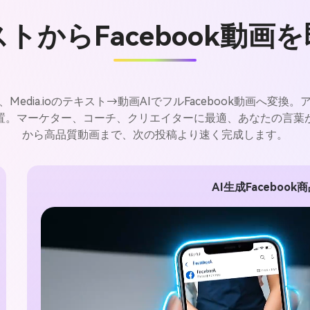
トからFacebook動画
edia.ioのテキスト→動画AIでフルFacebook動画へ変
置。マーケター、コーチ、クリエイターに最適、あなたの言葉
から高品質動画まで、次の投稿より速く完成します。
AI生成Faceboo