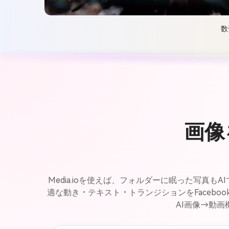
数
画像
Media.ioを使えば、フォルダーに眠った写真
適な動き・テキスト・トランジションをFaceb
AI画像→動