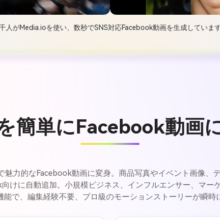
千人がMedia.ioを使い、数秒でSNS対応Facebook動画を生成していま
を簡単にFacebook動画
もAIで魅力的なFacebook動画に変身。商品写真やイベント画
ook向けに自動追加。小規模ビジネス、インフルエンサー、マ
画機能で、編集経験不要、プロ級のモーションストーリーが瞬時