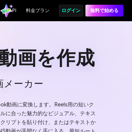
API
料金プラン
ログイン
無料で始める
k動画を作成
画メーカー
ook動画に変換します。Reels用の短いク
イルに合った魅力的なビジュアル、テキス
スクリプトを貼り付け、またはテキストか
NS動画が手間なく手に入る、最短ルート