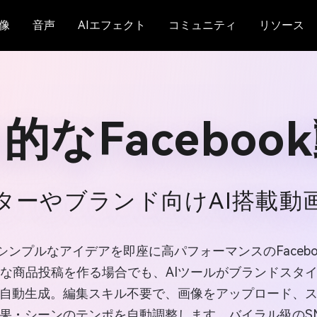
像
音声
AIエフェクト
コミュニティ
リソース
的なFaceboo
ターやブランド向けAI搭載動
カーは、シンプルなアイデアを即座に高パフォーマンスのFaceb
な商品投稿を作る場合でも、AIツールがブランドスタ
自動生成。編集スキル不要で、画像をアップロード、
効果・シーンのテンポを自動調整します。バイラル級のS