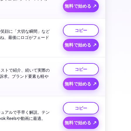
無料で始める ↗
コピー
や笑顔に「大切な瞬間」など
重ね、最後にロゴがフェード
無料で始める ↗
コピー
キストで紹介、続いて実際の
訴求。ブランド要素も軽や
無料で始める ↗
コピー
ジュアルで手早く解説。テン
ポ良く、爽やかな音楽、最後は「今日から試そう！」で締め。ハウツー系Facebook Reelsや動画に最適。 
無料で始める ↗