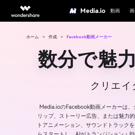
Media.io
動画
画
ホーム
>
作成
>
Facebook動画メーカー
数分で魅力
クリエイ
Media.ioのFacebook動画メー
リップ、ストーリー広告、または魅力的
トアニメーション、サウンドトラックを
らスタートし、AIがトランジション・