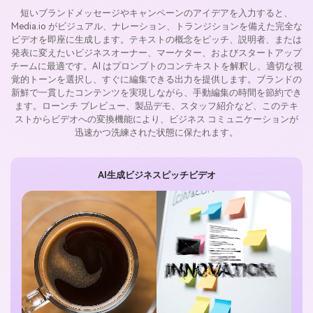
短いブランドメッセージやキャンペーンのアイデアを入力すると、
Media.io がビジュアル、ナレーション、トランジションを備えた完全な
ビデオを即座に生成します。テキストの概念をピッチ、説明者、または
発表に変えたいビジネスオーナー、マーケター、およびスタートアップ
チームに最適です。AI はプロンプトのコンテキストを解釈し、適切な視
覚的トーンを選択し、すぐに編集できる出力を提供します。ブランドの
新鮮で一貫したコンテンツを実現しながら、手動編集の時間を節約でき
ます。ローンチ プレビュー、製品デモ、スタッフ紹介など、このテキ
ストからビデオへの変換機能により、ビジネス コミュニケーションが
迅速かつ洗練された状態に保たれます。
AI生成ビジネスピッチビデオ