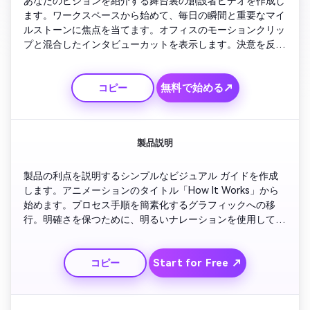
あなたのビジョンを紹介する舞台裏の創設者ビデオを作成し
ます。ワークスペースから始めて、毎日の瞬間と重要なマイ
ルストーンに焦点を当てます。オフィスのモーションクリッ
プと混合したインタビューカットを表示します。決意を反映
した感動的な音楽を追加してください。アクセシビリティの
ために字幕を含め、信頼性と成長モチベーションを反映した
無料で始める↗
コピー
キャッチフレーズで最終的に仕上げます。
製品説明
製品の利点を説明するシンプルなビジュアル ガイドを作成
します。アニメーションのタイトル「How It Works」から
始めます。プロセス手順を簡素化するグラフィックへの移
行。明確さを保つために、明るいナレーションを使用してく
ださい。複雑さをシンプルさに変えることを強調するモーシ
ョンオーバーレイを追加します。最後に、時間の節約やパフ
Start for Free ↗
コピー
ォーマンスの向上など、顧客のメリットを視覚的に説明しま
す。