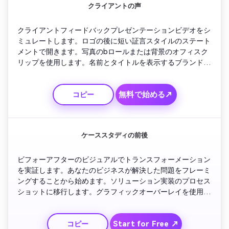
クライアントの声
クライアントフィードバックプレゼンテーションビデオをシ
ミュレートします。ロゴの後に短い証言スタイルのステート
メントで開きます。写真のbロールまたは背景のオフィスク
リップを使用します。名前とタイトルを表示するブランドの
下3分の1を追加します。暖かい照明とポジティブなトーンを
維持してください。感謝のメモと連絡先情報のオーバーレイ
無料で始める↗
コピー
で閉じます。
ケーススタディの前後
ビフォーアフターのビジュアルでトランスフォーメーション
を実証します。あなたのビジネスが解決した問題をフレーミ
ングすることから始めます。ソリューション実装のプロセス
ショットに移行します。グラフィックオーバーレイを使用し
て進捗状況を強調します。高揚したBGMで結果を表示しま
す。最後に、測定可能な結果とその背後にあるサービスまた
Start for Free ↗
コピー
は製品を強調する強力なコールで締めくくります。