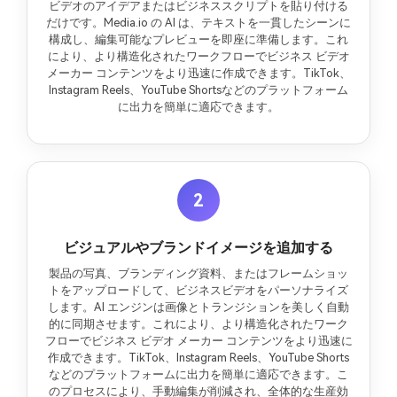
ビデオのアイデアまたはビジネススクリプトを貼り付ける
だけです。Media.io の AI は、テキストを一貫したシーンに
構成し、編集可能なプレビューを即座に準備します。これ
により、より構造化されたワークフローでビジネス ビデオ
メーカー コンテンツをより迅速に作成できます。TikTok、
Instagram Reels、YouTube Shortsなどのプラットフォーム
に出力を簡単に適応できます。
2
ビジュアルやブランドイメージを追加する
製品の写真、ブランディング資料、またはフレームショッ
トをアップロードして、ビジネスビデオをパーソナライズ
します。AI エンジンは画像とトランジションを美しく自動
的に同期させます。これにより、より構造化されたワーク
フローでビジネス ビデオ メーカー コンテンツをより迅速に
作成できます。TikTok、Instagram Reels、YouTube Shorts
などのプラットフォームに出力を簡単に適応できます。こ
のプロセスにより、手動編集が削減され、全体的な生産効