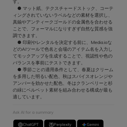
す。
● マット紙、テクスチャードストック、コーテ
ィングされていないラベルなどの素材を選択し、
真鍮やアンティークゴールドの金属色を合わせる
ことで、フォーマルになりすぎず自然な質感を強
調できます。
● 印刷やレンタルを決定する前に、Media.ioな
どのAIツールで色名と会場のアイテム名を入力し
てモックアップを生成することで、視認性や色の
バランスを事前にテストできます。
● 季節ごとの適用条件として、春夏はクリーム
を多用した明るい配色、秋はスパイスオレンジや
アンバーを効かせた配色、冬はクランベリーと杉
の緑にベルベット素材を組み合わせる構成が最も
適しています。
Ask AI for a summary
ChatGPT
Perplexity
Gemini