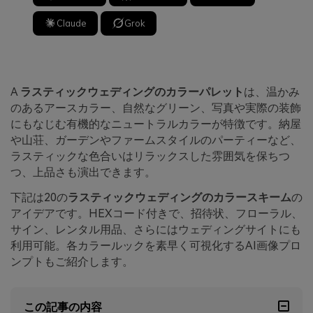
Claude
Grok
A
ラスティックウェディングのカラーパレット
は、温かみ
のあるアースカラー、自然なグリーン、写真や実際の装飾
にもなじむ有機的なニュートラルカラーが特徴です。納屋
や山荘、ガーデンやファームスタイルのパーティーなど、
ラスティックな色合いはリラックスした雰囲気を保ちつ
つ、上品さも演出できます。
下記は20の
ラスティックウェディングのカラースキーム
の
アイデアです。HEXコード付きで、招待状、フローラル、
サイン、レンタル用品、さらにはウェディングサイトにも
利用可能。各カラールックを素早く可視化するAI画像プロ
ンプトもご紹介します。
この記事の内容