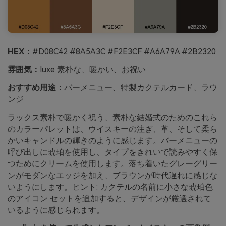
HEX：
#D08C42 #8A5A3C #F2E3CF #A6A79A #2B2320
雰囲気：
luxe 素朴な、暖かい、お祝い
おすすめ用途：
バーメニュー、特製カクテルカード、ラウ
ンジ
ラックス素朴で暖かく祝う、素朴な結婚式のためのこれら
のカラーパレットは、ウイスキーの注ぎ、革、そして柔ら
かいキャンドルの輝きのように感じます。バーメニューの
呼び出しに琥珀を使用し、タイプをきれいで読みやすく保
つためにクリームを使用します。落ち着いたグレーグリー
ンがモダンなエッジを加え、ブラウンが時代遅れに感じな
いようにします。ヒント: カクテルの名前に小さな琥珀色
のアイコン セットを追加すると、デザインが厳選されて
いるように感じられます。