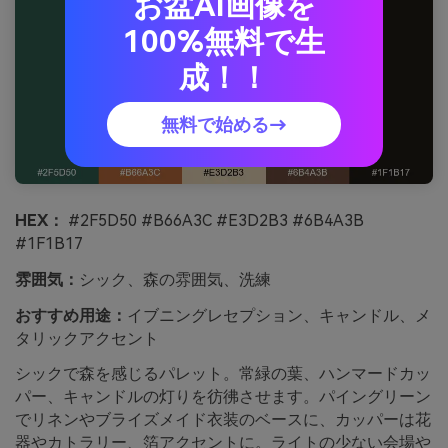
お盆AI画像を
100%無料で生
成！！
無料で始める→
HEX：
#2F5D50 #B66A3C #E3D2B3 #6B4A3B
#1F1B17
雰囲気：
シック、森の雰囲気、洗練
おすすめ用途：
イブニングレセプション、キャンドル、メ
タリックアクセント
シックで森を感じるパレット。常緑の葉、ハンマードカッ
パー、キャンドルの灯りを彷彿させます。パイングリーン
でリネンやブライズメイド衣装のベースに、カッパーは花
器やカトラリー、箔アクセントに。ライトの少ない会場や