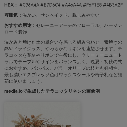
HEX：
#C96A4A #E7D6C4 #A46A4A #F6F1E8 #4B3A2F
雰囲気：
温かい、サンベイクド、親しみやすい
おすすめ用途：
セレモニーアーチのフローラル、バージン
ロード装飾
温かみと焼けた土の風合いを感じる組み合わせ。素焼きの
鉢やドライグラス、やわらかなリネンを連想させます。テ
ラコッタを花材やリボンで主役にし、クリーミーニュート
ラルでテーブルやサインをバランスよく。晩夏～初秋の式
におすすめ、パンパス、バラ、オリーブの枝とも好相性。
最も濃いエスプレッソ色はワックスシールや椅子札など細
部に使いましょう。
media.ioで生成したテラコッタリネンの画像例