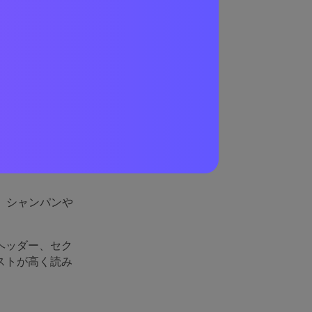
な理
す）、純粋な
したいブランド
、シャンパンや
ヘッダー、セク
ストが高く読み