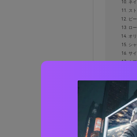
ネイ
スト
ピー
ロー
オリ
シャ
サイ
クワ
イン
マー
シト
ブリ
イン
ネイビ
実際の
AIで