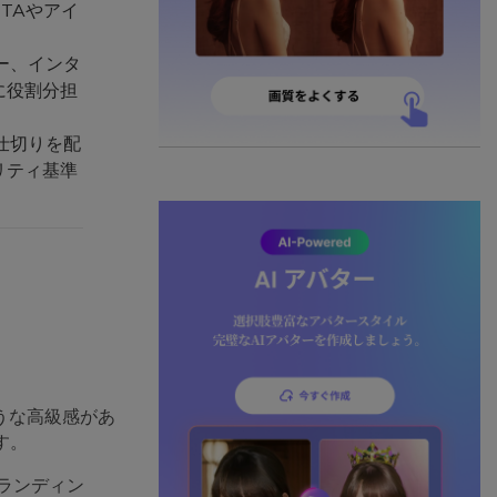
TAやアイ
ー、インタ
に役割分担
仕切りを配
リティ基準
うな高級感があ
す。
ランディン