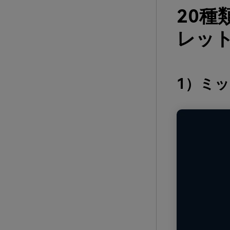
20
レット
1）ミ