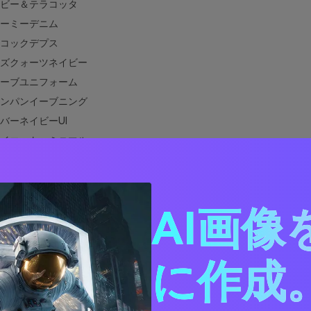
ビー＆テラコッタ
ーミーデニム
コックデプス
ズクォーツネイビー
ーブユニフォーム
ンパンイーブニング
バーネイビーUI
イエット・ミニマル
ディゴフォレスト
ブル＆ネイビー
ラススパーク
AI画像
ック＆ブループリント
キーノワールコントラスト
ーブルーと相性が良い色は？
に作成。
デザインでネイビーブルーカラーパレットを使う方法
ネイビーブルーパレットのビジュアルを作成