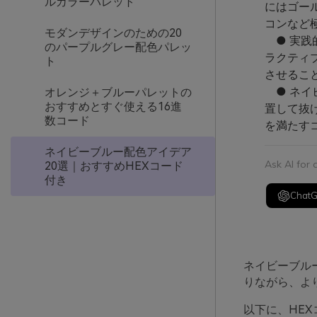
ルカラーパレット
にはゴー
コンなど
モダンデザインのための20
● 実践
のパープルグレー配色パレッ
ラクティ
ト
させるこ
● ネイ
オレンジ＋ブルーパレットの
おすすめとすぐ使える16進
置して抜
数コード
を満たす
ネイビーブルー配色アイデア
Ask AI for
20選｜おすすめHEXコード
付き
Chat
ネイビーブル
りながら、よ
以下に、HE