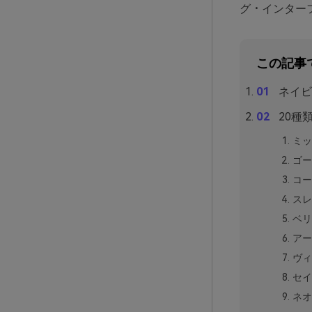
グ・インター
この記事
ネイビ
20種
ミッ
ゴー
コー
スレ
ベリ
アー
ヴィ
セイ
ネオ