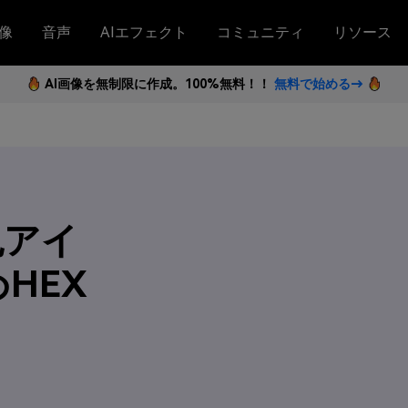
像
音声
AIエフェクト
コミュニティ
リソース
AI画像を無制限に作成。100%無料！！
無料で始める→
色アイ
HEX