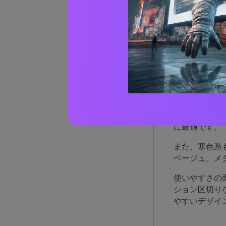
ネイ
由
ネイビーブル
ブラックより
に最適です。
また、寒色系
ベージュ、メ
使いやすさの
ション区切り
やすいデザイ