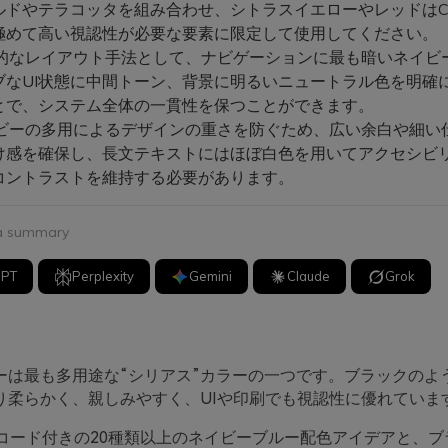
ルドやテラコッタを組み合わせ、シトラスイエローやレッドはC
極めて高い視認性が必要な要素に限定して使用してください。
的なレイアウト手法として、ナビゲーションに最も暗いネイビ
ブなUI状態に中間トーン、背景に明るいニュートラル色を明確
とで、システム全体の一貫性を保つことができます。
ビーの多用によるデザインの重さを防ぐため、広い余白や細い
け感を確保し、長文テキストにはほぼ白色を用いてアクセシビ
コントラストを維持する必要があります。
 a summary
GPT
Perplexity
Gemini
Claude
Grok
ーは最も多用途な“シリアス”カラーの一つです。ブラックのよ
り柔らかく、親しみやすく、UIや印刷でも視認性に優れていま
Xコード付きの20種類以上のネイビーブルー配色アイデアと、ブ