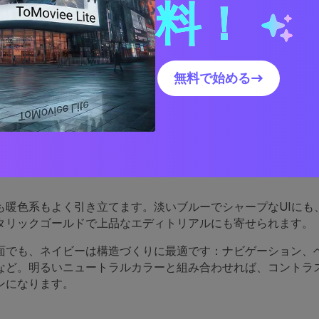
料！
ビーブルーパレットが効果的
無料で始める→
ーは威厳や信頼感を持ち（金融、SaaS、政府系でよく使われま
も温かみがあり親しみやすい印象です。強すぎない自信を表現
も暖色系もよく引き立てます。淡いブルーでシャープなUIにも
タリックゴールドで上品なエディトリアルにも寄せられます。
面でも、ネイビーは構造づくりに最適です：ナビゲーション、
など。明るいニュートラルカラーと組み合わせれば、コントラ
ンになります。