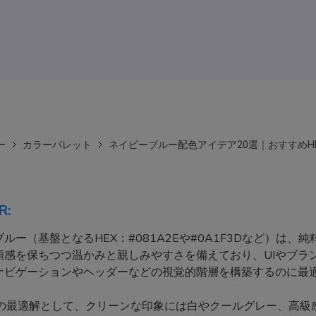
ー
カラーパレット
ネイビーブルー配色アイデア20選｜おすすめH
R:
ルー（基盤となるHEX：#081A2Eや#0A1F3Dなど）は、
頼感を保ちつつ温かみと親しみやすさを備えており、UIやブラ
ナビゲーションやヘッダーなどの視覚的階層を構築するのに最
の最適解として、クリーンな印象には白やクールグレー、高級