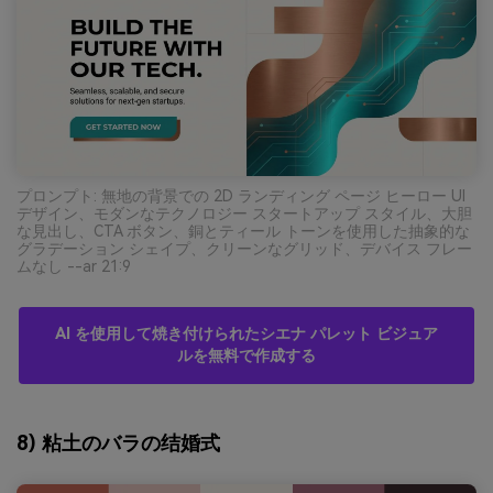
プロンプト: 無地の背景での 2D ランディング ページ ヒーロー UI
デザイン、モダンなテクノロジー スタートアップ スタイル、大胆
な見出し、CTA ボタン、銅とティール トーンを使用した抽象的な
グラデーション シェイプ、クリーンなグリッド、デバイス フレー
ムなし --ar 21:9
AI を使用して焼き付けられたシエナ パレット ビジュア
ルを無料で作成する
8) 粘土のバラの结婚式