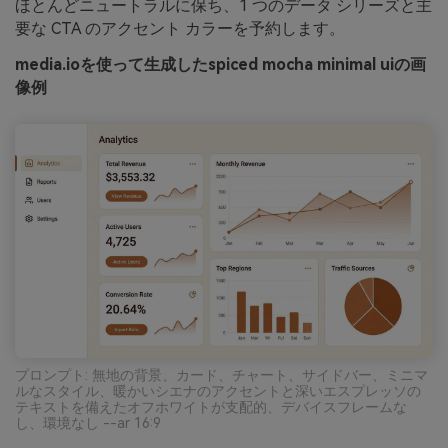
ほとんどニュートラルに保ち、1 つのデータ シリーズと主
要な CTA のアクセント カラーを予約します。
media.ioを使って生成したspiced mocha minimal uiの画
像例
プロンプト: 無地の背景、カード、チャート、サイドバー、ミニマ
ルなスタイル、暖かいシエナのアクセントと深いエスプレッソの
テキストを備えたオフホワイトが支配的、デバイスフレームな
し、環境なし --ar 16:9