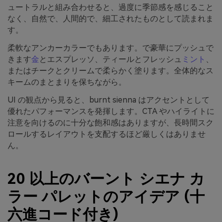
ュートラルと組み合わせると、過度に季節感を感じること
なく、自然で、人間的で、細工されたものとして読まれま
す。
柔軟なアンカーカラーでもあります。で豪華にプッシュで
きます
金
とエスプレッソ、ティールとフレッシュ
ミント
、
またはチークとクリームで柔らかく塗ります。全体的なス
キームのまとまりを保ちながら。
UI の観点から見ると、burnt sienna はアクセントとして
優れたパフォーマンスを発揮します。CTA やハイライトに
注意を向けるのに十分な飽和感はありますが、長時間スク
ロールするレイアウトを支配するほど厳しくはありませ
ん。
20 以上のバーント シエナ カ
ラー パレットのアイデア (十
六進コード付き)