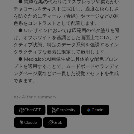
● 純粋な黒の代わりにエスプレッソや柔らかい
チャコールをテキストに採用し、過度な秋らしさ
を防ぐためにティール（青緑）やセージなどの寒
色系をコントラストとして配置します。
● UIデザインにおいては広範囲のベタ塗りを避
け、オフホワイトを基調とした画面上でCTA、ア
クティブ状態、特定のデータ系列を強調するイン
タラクティブな要素に限定して適用します。
● Media.ioのAI画像生成に具体的な配色プロン
プトを適用することで、ムードボードやランディ
ングページ案などの一貫した視覚アセットを生成
できます。
Ask AI for a summary
ChatGPT
Perplexity
Gemini
Claude
Grok