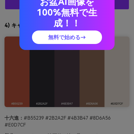
お盆AI画像を
ルを無料で作成する
100%無料で生
成！！
4) キャニオンナイトフォール
無料で始める→
十六進：
#B55239 #2B2A2F #4B3B47 #8D6A56
#E0D7CF