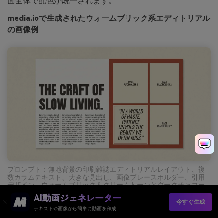
面全体で配色が統一されます。
media.ioで生成されたウォームブリック系エディトリアル
の画像例
プロンプト：無地背景の印刷雑誌エディトリアルレイアウト、複
数カラムテキスト、大きな見出し、画像プレースホルダー、引用
デザイン、ウォームブリック＆クリームトーンとダークチャコー
ル文字、クリーンでモダンなグリッド --ar 16:9
AI動画ジェネレーター
今すぐ生成
テキストや画像から簡単に動画を作成