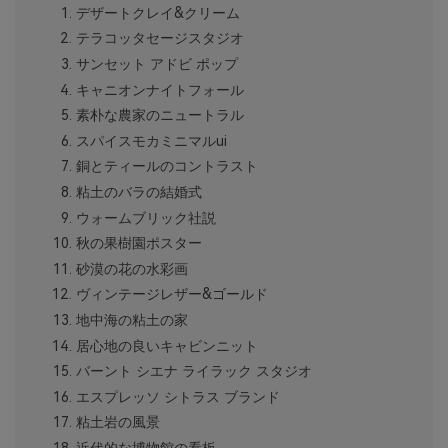
デザートクレイ&クリーム
テラコッタセージスタジオ
サンセット アドビ ポップ
キャニオンナイトフォール
素朴な農家のニュートラル
スパイスモカミニマルui
銅とティールのコントラスト
粘土のバラの結婚式
ウォームブリック社説
秋の果樹園ポスター
砂漠の花の水彩画
ヴィンテージレザー&ゴールド
地中海の粘土の家
居心地の良いキャビンニット
バーント シエナ ライラック スタジオ
エスプレッソ シトラス ブランド
粘土岩の風景
近代的な博物館の看板