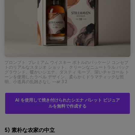
プロンプト: プレミアム ウイスキー ボトルのパッケージ コンセプ
トのリアルなスタジオ ショット、クリーンなニュートラル バック
グラウンド、暖かいシエナ、ダスティ モーブ、深いチャコール ト
ーンを使用したラベル デザイン、柔らかくドラマティックな照
明、小道具の乱雑さなし --ar 3:2
AI を使用して焼き付けられたシエナ パレット ビジュア
ルを無料で作成する
5) 素朴な农家の中立