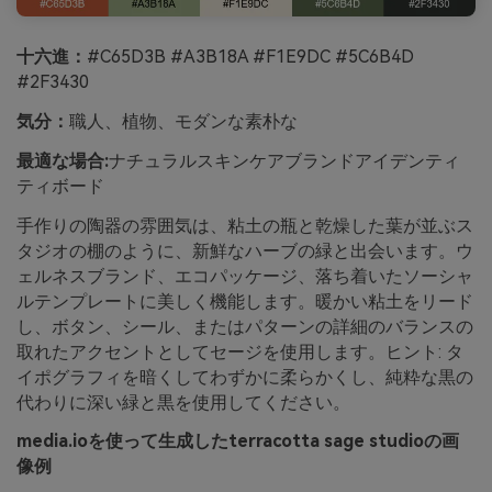
十六進：
#C65D3B #A3B18A #F1E9DC #5C6B4D
#2F3430
気分：
職人、植物、モダンな素朴な
最適な場合:
ナチュラルスキンケアブランドアイデンティ
ティボード
手作りの陶器の雰囲気は、粘土の瓶と乾燥した葉が並ぶス
タジオの棚のように、新鮮なハーブの緑と出会います。ウ
ェルネスブランド、エコパッケージ、落ち着いたソーシャ
ルテンプレートに美しく機能します。暖かい粘土をリード
し、ボタン、シール、またはパターンの詳細のバランスの
取れたアクセントとしてセージを使用します。ヒント: タ
イポグラフィを暗くしてわずかに柔らかくし、純粋な黒の
代わりに深い緑と黒を使用してください。
media.ioを使って生成したterracotta sage studioの画
像例