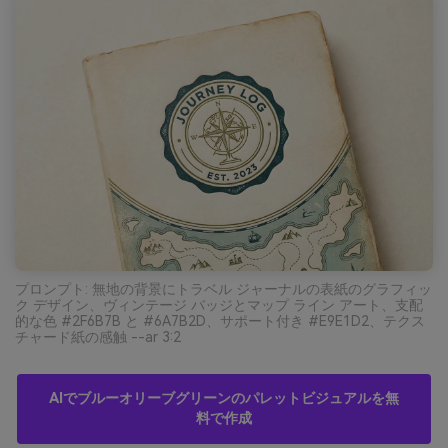
プロンプト: 無地の背景にトラベル ジャーナルの表紙のグラフィッ
ク デザイン、ヴィンテージ バッジとマップ ライン アート、支配
的な色 #2F6B7B と #6A7B2D、サポート付き #E9E1D2、テクス
チャード紙の感触 --ar 3:2
AIでブルーオリーブグリーンのパレットビジュアルを無
料で作成