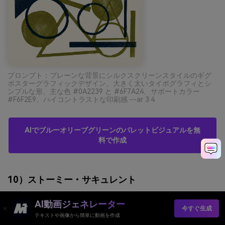
プロンプト：プレーンな背景にシルクスクリーンスタイルのギグ
ポスターグラフィックデザイン、大きく太いタイポグラフィとシ
ンプルな形、主な色 #0A2239 と #6F7A24、サポートカラー
#F6F2E9、ハイコントラストな印刷感 --ar 3:4
AIでブルーオリーブグリーンのパレットビジュアルを無
料で作成
10）ストーミー・サキュレント
AI動画ジェネレーター
今すぐ生成
テキストや画像から簡単に動画を作成