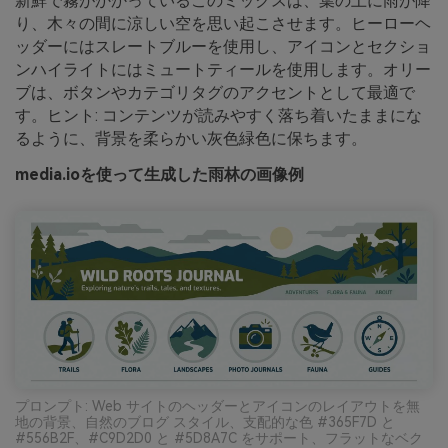
新鮮で霧がかかっているこのミックスは、葉の上に雨が降
り、木々の間に涼しい空を思い起こさせます。ヒーローヘ
ッダーにはスレートブルーを使用し、アイコンとセクショ
ンハイライトにはミュートティールを使用します。オリー
ブは、ボタンやカテゴリタグのアクセントとして最適で
す。ヒント: コンテンツが読みやすく落ち着いたままにな
るように、背景を柔らかい灰色緑色に保ちます。
media.ioを使って生成した雨林の画像例
プロンプト: Web サイトのヘッダーとアイコンのレイアウトを無
地の背景、自然のブログ スタイル、支配的な色 #365F7D と
#556B2F、#C9D2D0 と #5D8A7C をサポート、フラットなベク