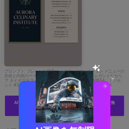
プロンプト: プレーンな背景にハイエンドのレストラン メニューの
表紙と内側のページのグラフィック デザイン、エレガントなセリ
フ タイポグラフィ、支配的な色 #101A2B と #8A9B5A、アクセ
ント #274B63 と #D7D2C4、最小限のレイアウト --ar 3:4
AIでブルーオリーブグリーンのパレットビジュアルを無
料で作成