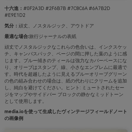
十六進：
#0F2A3D #2F6B7B #7C8C6A #6A7B2D
#E9E1D2
気分：
頑丈、ノスタルジック、アウトドア
最適な場合:
旅行ジャーナルの表紙
頑丈でノスタルジックなこれらの色合いは、インクスケッ
チ、キャンバスパック、ページの間に押した葉のように感
じます。ブルー傾きのティールは強力なカバーベースにな
り、オリーブはスタンプ、線、小さなエンブレムに最適で
す。時代を超越したように見えるブルーオリーブグリーン
の色の組み合わせの場合は、紙の代わりにクリームを追加
し、純白を避けてください。ヒント: ミュートされたセー
ジをマップやサイドバー ブロックの静かなミッドトーン
として使用します。
media.ioを使って生成したヴィンテージフィールドノート
の画像例