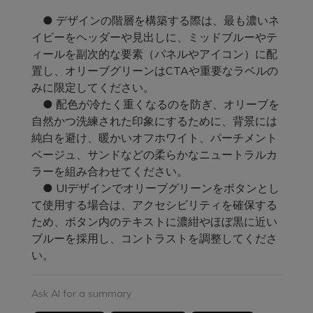
● デザインの階層を構築する際は、最も濃いネ
イビーをヘッダーや見出しに、ミッドブルーやテ
ィールを副次的な要素（パネルやアイコン）に配
置し、オリーブグリーンはCTAや重要なラベルの
みに限定してください。
● 配色が冷たく重くなるのを防ぎ、オリーブを
自然かつ洗練された印象にするために、背景には
純白を避け、暖かいオフホワイト、パーチメント
ベージュ、サンドなどの柔らかなニュートラルカ
ラーを組み合わせてください。
● UIデザインでオリーブグリーンをボタンとし
て使用する場合は、アクセシビリティを確保する
ため、ボタン内のテキストに濃紺やほぼ黒に近い
ブルーを採用し、コントラストを調整してくださ
い。
Ask AI for a summary