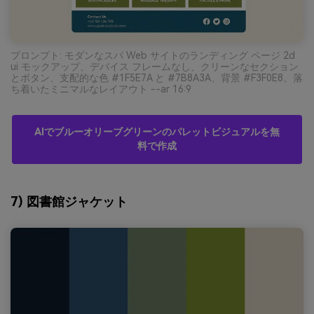
プロンプト: モダンなスパ Web サイトのランディング ページ 2d
ui モックアップ、デバイス フレームなし、クリーンなセクション
とボタン、支配的な色 #1F5E7A と #7B8A3A、背景 #F3F0E8、落
ち着いたミニマルなレイアウト --ar 16:9
AIでブルーオリーブグリーンのパレットビジュアルを無
料で作成
7) 図書館ジャケット