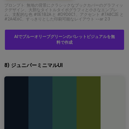
プロンプト: 無地の背景にクラシックなブックカバーのグラフィッ
クデザイン、大胆なタイトルタイポグラフィと小さなエンブレ
ム、支配的な色 #0E1B2A と #D9D0C1、アクセント #7A8C2E と
#2A4E6C、すっきりとした印刷可能なレイアウト --ar 2:3
AIでブルーオリーブグリーンのパレットビジュアルを無
料で作成
8) ジュニパーミニマルUI