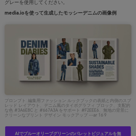
グレーを使用してください。
media.ioを使って生成したモッシーデニムの画像例
プロンプト: 編集用ファッション ルックブックの表紙と内側のスプ
レッド レイアウト、デニム風のタイポグラフィ ブロック、支配的
な色 #3A6E8C と #667A3A をサポート #F2EEE6、無地の背景に
クリーンなプリント デザイン モックアップ --ar 16:9
AIでブルーオリーブグリーンのパレットビジュアルを無