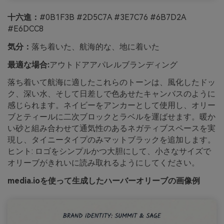
十六進：
#0B1F3B #2D5C7A #3E7C76 #6B7D2A
#E6DCC8
気分：
落ち着いた、航海的な、地に着いた
最適な場合:
アウトドアアパレルブランディング
落ち着いて航海に適したこれらのトーンは、風化したドッ
ク、深い水、そして日差しで色あせたキャンバスのように
感じられます。ネイビーをアンカーとして使用し、オリー
ブとティールに二次ブロックとラベルを運ばせます。暖か
い砂と組み合わせて通気性のあるネガティブスペースを実
現し、タイニータイプのみマットブラックを追加します。
ヒント: ロゴをシンプルかつ大胆にして、小さなサイズで
オリーブがきれいに読み取れるようにしてください。
media.ioを使って生成したハーバーオリーブの画像例