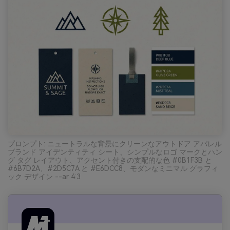
プロンプト: ニュートラルな背景にクリーンなアウトドア アパレル
ブランド アイデンティティ シート、シンプルなロゴ マークとハン
グ タグ レイアウト、アクセント付きの支配的な色 #0B1F3B と
#6B7D2A、#2D5C7A と #E6DCC8、モダンなミニマル グラフィ
ック デザイン --ar 4:3