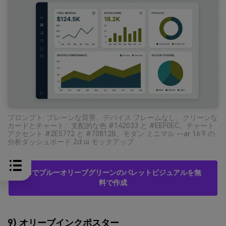
プロンプト: プレーンな背景、デバイス フレームなし、クリーンな
カードとチャート、支配的な色 #142033 と #EEF0EC、チャート
アクセント #2E5772 と #70812B、モダン ミニマル --ar 16:9 の
分析ダッシュボード 2d ui モックアップ
AIでブルーオリーブグリーンのパレットビジュアルを無
料で作成
9) オリーブインクポスター