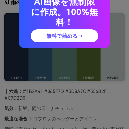
AI画像を無制限
4) 雨の木立
に作成。100%無
料！
無料で始める→
十六進：
#1B2A41 #365F7D #5D8A7C #556B2F
#C9D2D0
気分：
新鮮、雨の日、ナチュラル
最適な場合:
エコブログのヘッダーとアイコン