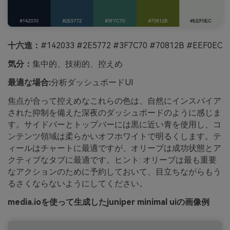
十六進：
#142033 #2E5772 #3F7C70 #70812B #EEF0EC
気分：
集中的、技術的、控えめ
最適な場合:
分析ダッシュボードUI
焦点が合って控えめなこれらの色は、自然にインスパイア
された抑制を備えた深夜のダッシュボードのように感じま
す。サイドバーとトップバーには黒に近い青を使用し、コ
ンテンツ領域は柔らかいオフホワイトで明るくします。テ
ィールはチャートに最適ですが、オリーブは成功状態とア
クティブなタブに最適です。ヒント: オリーブは最も重要
なアクションのために予約しておいて、目立ちながらもう
るさくならないようにしてください。
media.ioを使って生成したjuniper minimal uiの画像例