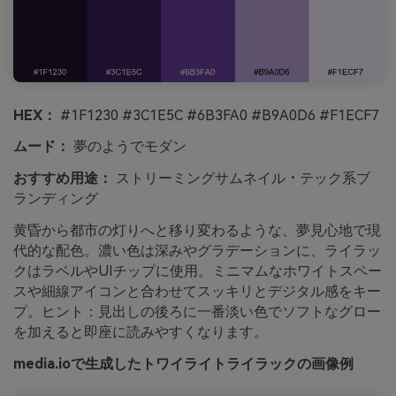
HEX：
#1F1230 #3C1E5C #6B3FA0 #B9A0D6 #F1ECF7
ムード：
夢のようでモダン
おすすめ用途：
ストリーミングサムネイル・テック系ブ
ランディング
黄昏から都市の灯りへと移り変わるような、夢見心地で現
代的な配色。濃い色は深みやグラデーションに、ライラッ
クはラベルやUIチップに使用。ミニマムなホワイトスペー
スや細線アイコンと合わせてスッキリとデジタル感をキー
プ。ヒント：見出しの後ろに一番淡い色でソフトなグロー
を加えると即座に読みやすくなります。
media.ioで生成したトワイライトライラックの画像例