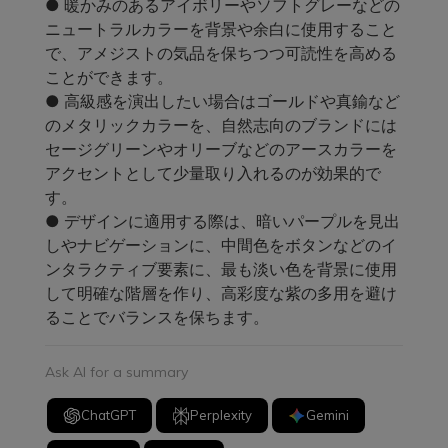
● 暖かみのあるアイボリーやソフトグレーなどの
ニュートラルカラーを背景や余白に使用すること
で、アメジストの気品を保ちつつ可読性を高める
ことができます。
● 高級感を演出したい場合はゴールドや真鍮など
のメタリックカラーを、自然志向のブランドには
セージグリーンやオリーブなどのアースカラーを
アクセントとして少量取り入れるのが効果的で
す。
● デザインに適用する際は、暗いパープルを見出
しやナビゲーションに、中間色をボタンなどのイ
ンタラクティブ要素に、最も淡い色を背景に使用
して明確な階層を作り、高彩度な紫の多用を避け
ることでバランスを保ちます。
Ask AI for a summary
ChatGPT
Perplexity
Gemini