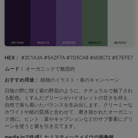
HEX：
#2C1A3A #5A2F7A #7D5CA8 #6E8C72 #E7EFE7
ムード：
オーガニックで魅惑的
おすすめ用途：
植物のイラスト・春のキャンペーン
日陰の野に咲く紫の野花のように、ナチュラルで魅了され
る配色。くすんだグリーンがバイオレットの甘さを抑え、
自然で落ち着いたバランスを生み出します。クリーミーな
ホワイトや紙の質感と合わせて、磨き抜かれたオーガニッ
ク感に。ヒント：葉やキャプションなどのサブ要素にグリ
ーンを使うと紫を引き立てます。
media.ioで生成したミスティックメドウの画像例