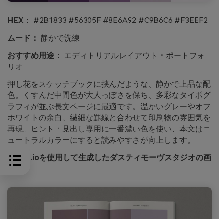
HEX：
#2B1833 #56305F #8E6A92 #C9B6C6 #F3EEF2
ムード：
静かで洗練
おすすめ用途：
エディトリアルレイアウト・ポートフォ
リオ
押し花をスケッチブックに挟んだような、静かで上品な配
色。くすんだ中間色が大人っぽさを保ち、多彩なタイポグ
ラフィが並ぶ長文ページに最適です。温かいグレーやオフ
ホワイトの余白、繊細な罫線と合わせて印刷物の雰囲気を
再現。ヒント：見出し専用に一番濃い色を使い、本文はニ
ュートラルカラーにすると読みやすさが向上します。
media.ioを使用して生成したダスティモーヴスタジオの画
像例