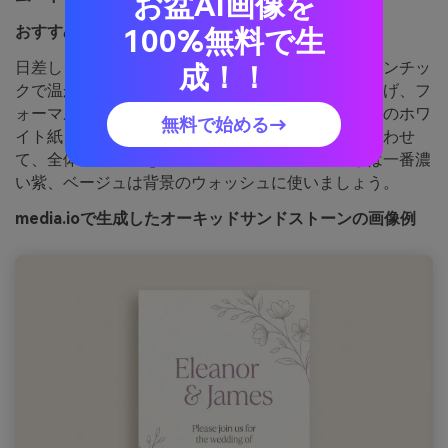
お盆AI画像を
おすすめ用途：
結婚式招待状・ステーショナリー
100%無料で生
日差しを受ける石の上の蘭の花びらのような、ロマンチッ
成！！
クで温かみのある配色。モーヴベージュが紫を和らげ、フ
ォーマルなのに親しみやすい印象。テクスチャ入りのホワ
無料で始める→
イト紙、カッパーや控えめなトープの封筒などと合わせ
て、全体の雰囲気を統一。ヒント：名前・見出しは一番濃
い紫、ベージュは背景のウォッシュに使いましょう。
media.ioで生成したオーキッドサンドストーンの画像例