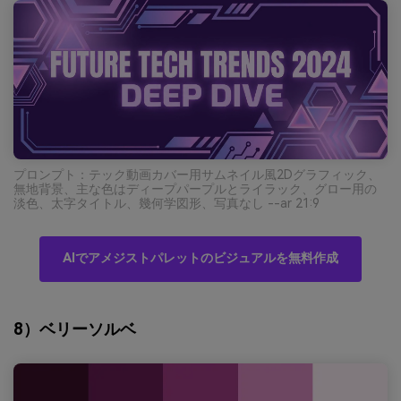
プロンプト：テック動画カバー用サムネイル風2Dグラフィック、
無地背景、主な色はディープパープルとライラック、グロー用の
淡色、太字タイトル、幾何学図形、写真なし --ar 21:9
AIでアメジストパレットのビジュアルを無料作成
8）ベリーソルベ