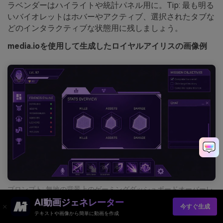
ラベンダーはハイライトや統計パネル用に。Tip: 最も明る
いバイオレットはホバーやアクティブ、選択されたタブな
どのインタラクティブな状態用に残しましょう。
media.ioを使用して生成したロイヤルアイリスの画像例
プロンプト: 無地の背景上のゲーミングダッシュボードオーバーレ
イの2D UIモックアップ、メインカラーはディープパープルと鮮や
AI動画ジェネレーター
かなバイオレット、ライトラベンダーのアクセント、シャープな
今すぐ生成
パネルとアイコン、スマホフレームなし --ar 16:9
テキストや画像から簡単に動画を作成