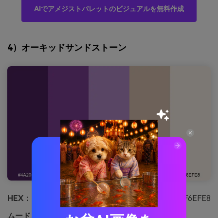
AIでアメジストパレットのビジュアルを無料作成
4）オーキッドサンドストーン
HEX：
#4A205D #7B3E93 #B189C7 #D9C1B1 #F6EFE8
ムード：
温かくロマンチック