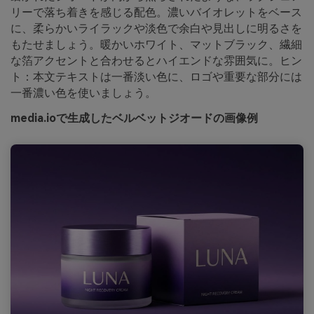
リーで落ち着きを感じる配色。濃いバイオレットをベース
に、柔らかいライラックや淡色で余白や見出しに明るさを
もたせましょう。暖かいホワイト、マットブラック、繊細
な箔アクセントと合わせるとハイエンドな雰囲気に。ヒン
ト：本文テキストは一番淡い色に、ロゴや重要な部分には
一番濃い色を使いましょう。
media.ioで生成したベルベットジオードの画像例