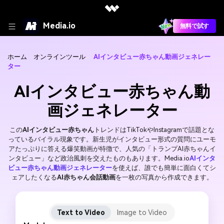
Media.io
無料で試す
ホーム
オンラインツール
AIインタビュー赤ちゃん動画ジェネレー
ター
AIインタビュー赤ちゃん動
画ジェネレーター
この
AIインタビュー赤ちゃん
トレンドはTikTokやInstagramで話題とな
っているバイラル現象です。新生児がインタビュー形式の質問にユーモ
アたっぷりに答える爆笑動画が特徴で、人気の「トランプAI赤ちゃんイ
ンタビュー」など政治風刺を交えたものもあります。Media.io
AIインタ
ビュー赤ちゃん動画ジェネレーター
を使えば、誰でも簡単に面白くてシ
ェアしたくなる
AI赤ちゃん会話動画
を一枚の写真から作成できます。
Text to Video
Image to Video