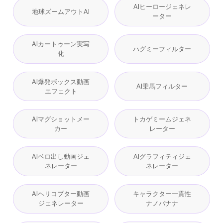
AIヒーロージェネレ
地球ズームアウトAI
ーター
AIカートゥーン実写
ハグミーフィルター
化
AI爆発ボックス動画
AI乗馬フィルター
エフェクト
AIマグショットメー
トカゲミームジェネ
カー
レーター
AIベロ出し動画ジェ
AIグラフィティジェ
ネレーター
ネレーター
AIヘリコプター動画
キャラクター一貫性
ジェネレーター
ナノバナナ