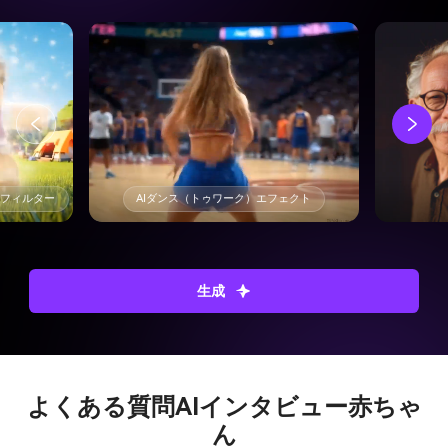
トフィルター
AIダンス（トゥワーク）エフェクト
生成
よくある質問
AIインタビュー赤ちゃ
ん