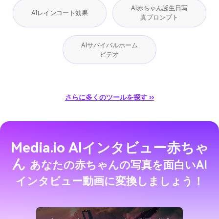
AI赤ちゃん誕生日写
AIレインコート効果
真プロンプト
AIサバイバルホーム
ビデオ
さらに多くのツールを探す ››
Media.io AIインタビュー赤ちゃ
ん
あなたの赤ちゃんの写真を面白いAI
インタビュー動画に変換しましょう！