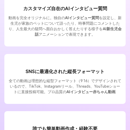
カスタマイズ自在のAIインタビュー質問
動画を完全オリジナルに。独自の
AIインタビュー質問
を設定し、新
生児が家族のペットについて語ったり、時事問題にコメントした
り、人生最大の疑問へ面白おかしく答えたりする様子を
AI新生児会
話
アニメーションで表現できます。
SNSに最適化された縦長フォーマット
全ての動画は理想的な縦型フォーマット（9:16）でデザインされて
いるので、TikTok、Instagramリール、Threads、YouTubeショー
トに直接投稿可能。プロ品質の
AIインタビュー赤ちゃん動画
.
誰でも簡単動画作成・経験不要