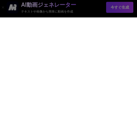
AI動画ジェネレーター
今すぐ生成
テキストや画像から簡単に動画を作成
Media.ioオンラインツール品質評価：
4.7 ( 162,357票)
AI動画ジェネレーター
AI画像ジェネレーター
AI音楽ジェネレーター
AIテンプレート＆フィルター