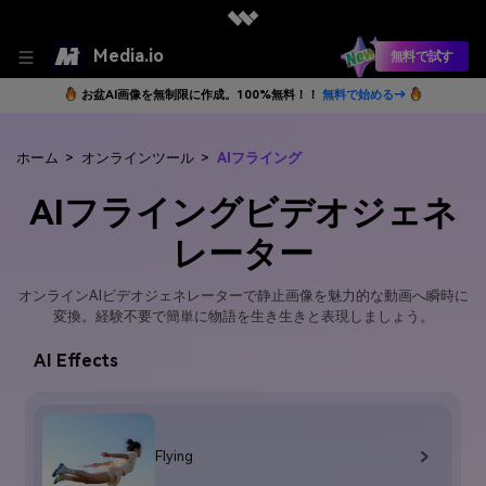
Media.io
無料で試す
お盆AI画像を無制限に作成。100%無料！！
無料で始める→
ホーム
>
オンラインツール
>
AIフライング
AIフライングビデオジェネ
レーター
オンラインAIビデオジェネレーターで静止画像を魅力的な動画へ瞬時に
変換。経験不要で簡単に物語を生き生きと表現しましょう。
AI Effects
Flying