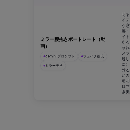
明る
イテ
な窓
腰・
イト
ミラー腰抱きポートレート（動
ある
画）
ゃれ
メラ
gemini プロンプト
フェイク彼氏
越し
に）
ミラー美学
分と
いカ
透明
ロマ
き美