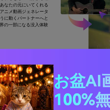
あなたの元にいてくれる
アニメ動画ジェネレータ
うに動くパートナーへと
世界の一部になる没入体験
お盆AI
.io AI彼氏ジェネレー
100%