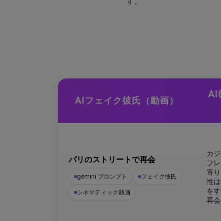
す。
A
AIフェイク彼氏（動画）
カジ
パリのストリートで再会
フレ
寄り
gemini プロンプト
フェイク彼氏
性は
をす
シネマティック動画
再会