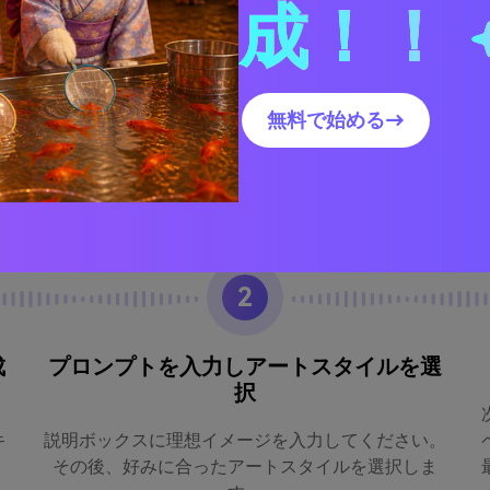
成！！
無料で始める→
2
成
プロンプトを入力しアートスタイルを選
択
キ
説明ボックスに理想イメージを入力してください。
その後、好みに合ったアートスタイルを選択しま