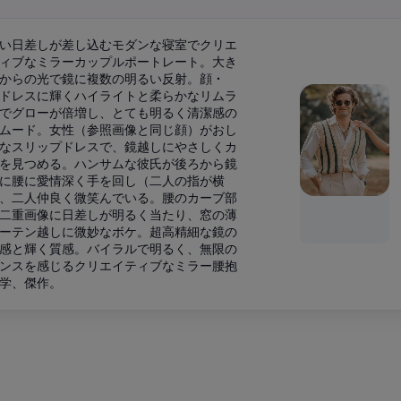
い日差しが差し込むモダンな寝室でクリエ
ィブなミラーカップルポートレート。大き
からの光で鏡に複数の明るい反射。顔・
ドレスに輝くハイライトと柔らかなリムラ
でグローが倍増し、とても明るく清潔感の
ムード。女性（参照画像と同じ顔）がおし
なスリップドレスで、鏡越しにやさしくカ
を見つめる。ハンサムな彼氏が後ろから鏡
に腰に愛情深く手を回し（二人の指が横
、二人仲良く微笑んでいる。腰のカーブ部
二重画像に日差しが明るく当たり、窓の薄
ーテン越しに微妙なボケ。超高精細な鏡の
感と輝く質感。バイラルで明るく、無限の
ンスを感じるクリエイティブなミラー腰抱
学、傑作。