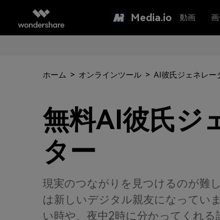
Media.io
動画
画
ホーム
>
オンラインツール
>
AI彼氏ジェネレー
無料AI彼氏ジ
ター
現実のつながりを見つけるのが難し
は新しいデジタル親友になってい
い時や、夜中2時に分かってくれる