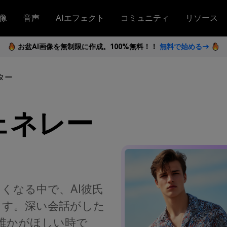
像
音声
AIエフェクト
コミュニティ
リソース
お盆AI画像を無制限に作成。100%無料！！
無料で始める→
ター
ェネレー
くなる中で、AI彼氏
ます。深い会話がした
誰かがほしい時で