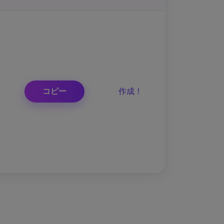
コピー
作成！