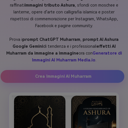
raffinati
immagini tributo Ashura
, sfondi con moschee e
lanterne, opere d'arte con calligrafia islamica e poster
rispettosi di commemorazione per Instagram, WhatsApp,
Facebook e pagine community.
Prova i
prompt ChatGPT Muharram
,
prompt AI Ashura
Google Gemini
di tendenza e i professionali
effetti AI
Muharram da immagine a immagine
ora con
Generatore di
Immagini AI Muharram Media.io
.
Crea Immagini AI Muharram