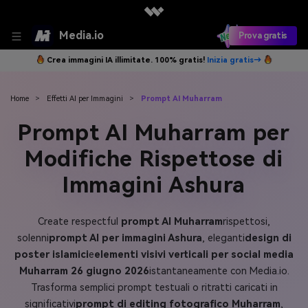
Media.io
Prova gratis
Crea immagini IA illimitate. 100% gratis!
Inizia gratis→
Home
>
Effetti AI per Immagini
>
Prompt AI Muharram
Prompt AI Muharram per
Modifiche Rispettose di
Immagini Ashura
Create respectful
prompt AI Muharram
rispettosi,
solenni
prompt AI per immagini Ashura
, eleganti
design di
poster islamici
e
elementi visivi verticali per social media
Muharram 26 giugno 2026
istantaneamente con Media.io.
Trasforma semplici prompt testuali o ritratti caricati in
significativi
prompt di editing fotografico Muharram
,