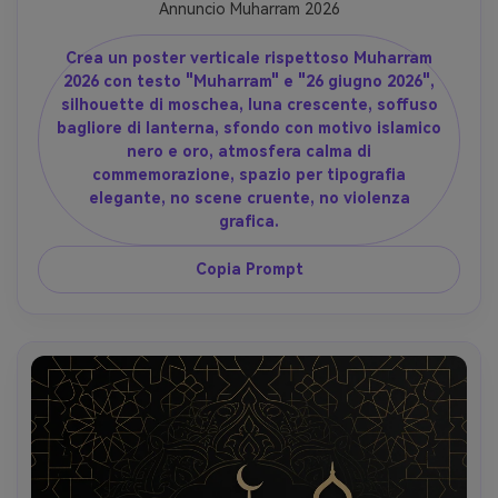
Annuncio Muharram 2026
Crea un poster verticale rispettoso Muharram
2026 con testo "Muharram" e "26 giugno 2026",
silhouette di moschea, luna crescente, soffuso
bagliore di lanterna, sfondo con motivo islamico
nero e oro, atmosfera calma di
commemorazione, spazio per tipografia
elegante, no scene cruente, no violenza
grafica.
Copia Prompt