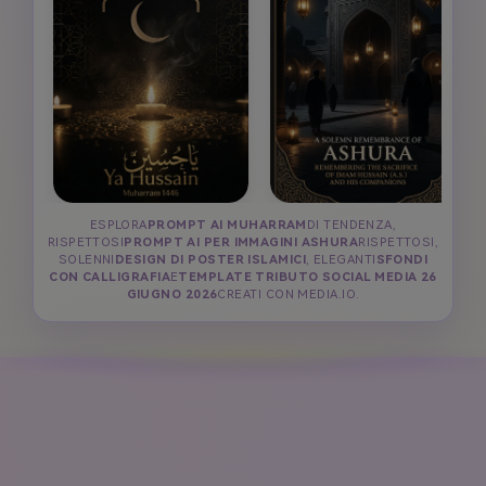
ESPLORA
PROMPT AI MUHARRAM
DI TENDENZA,
RISPETTOSI
PROMPT AI PER IMMAGINI ASHURA
RISPETTOSI,
SOLENNI
DESIGN DI POSTER ISLAMICI
, ELEGANTI
SFONDI
CON CALLIGRAFIA
E
TEMPLATE TRIBUTO SOCIAL MEDIA 26
GIUGNO 2026
CREATI CON MEDIA.IO.