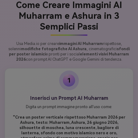
Come Creare Immagini AI
Muharram e Ashura in 3
Semplici Passi
Usa Media.io per creare
immagini AI Muharram
rispettose,
solenni
modifiche fotografiche AI Ashura
, cinematografici
sfondi
per poster islamici
e pronti per i social
elementi visivi Muharram
2026
con prompt AI ChatGPT e Google Gemini di tendenza.
1
Inserisci un Prompt AI Muharram
Digita un prompt immagine pronto all'uso come:
"Crea un poster verticale rispettoso Muharram 2026 per
Ashura, testo: Muharram, Ashura, 26 giugno 2026,
silhouette di moschea, luna crescente, bagliore di
lanterna, sfondo con motivo islamico nero e oro,