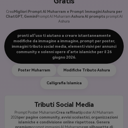
Gratis
Crea
Migliori Prompt AI Muharram e Prompt Immagini Ashura per
ChatGPT, Gemini
Prompt AI Muharram
Ashura AI prompts
prompt AI
Ashura
pronti all'uso ti aiutano a creare istantaneamente
modifiche da immagine a immagine, prompt per poster,
immagini tributo social media, elementi visivi per annunci
community e solenni opere d'arte islamiche per il 26
giugno 2026.
Poster Muharram
Modifiche Tributo Ashura
Calligrafia Islamica
Tributi Social Media
Prompt Poster Muharram
Crea raffinati
poster AI Muharram
2026
per pagine community, avvisi scolastici, organizzazioni
islamiche e condivisione online rispettosa. Genera
premium
prompt immagini AI Muharram
con silhouette di