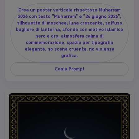
Crea un poster verticale rispettoso Muharram
2026 con testo "Muharram" e "26 giugno 2026",
silhouette di moschea, luna crescente, soffuso
bagliore di lanterna, sfondo con motivo islamico
nero e oro, atmosfera calma di
commemorazione, spazio per tipografia
elegante, no scene cruente, no violenza
grafica.
Copia Prompt