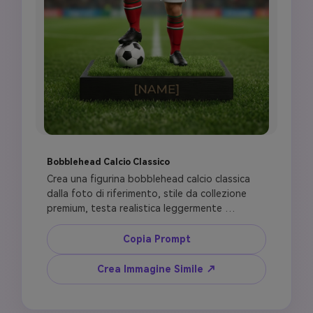
Bobblehead Calcio Classico
Crea una figurina bobblehead calcio classica 
dalla foto di riferimento, stile da collezione 
premium, testa realistica leggermente 
sovradimensionata, collo corto rigido, posa 
atletica compatta, dettagli viso e capelli 
Copia Prompt
accurati. Vesti la figura con maglia calcio senza 
loghi, pantaloncini, calzettoni e scarpe ispirati 
Crea Immagine Simile ↗
ai colori nazionali [COUNTRY], numero maglia 
[NUMBER]. Aggiungi un piede su un pallone da 
calcio, base opaca premium incisa [NAME], 