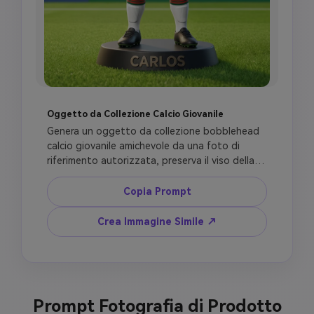
Oggetto da Collezione Calcio Giovanile
Genera un oggetto da collezione bobblehead 
calcio giovanile amichevole da una foto di 
riferimento autorizzata, preserva il viso della 
persona, capelli, tono pelle, espressione e 
accessori. Usa uno stile figurina sportiva 
Copia Prompt
premium ma allegro con testa leggermente 
sovradimensionata, corpo compatto e collo 
Crea Immagine Simile ↗
corto. Aggiungi una divisa calcio pulita ispirata 
ai colori [COUNTRY], numero maglia [NUMBER], 
calzettoni e scarpe realistici, posa pallone da 
calcio, base incisa [NAME], sfondo stadio 
luminoso, illuminazione prodotto morbida, 
Prompt Fotografia di Prodotto
nessun logo ufficiale, nessun segno sponsor, 