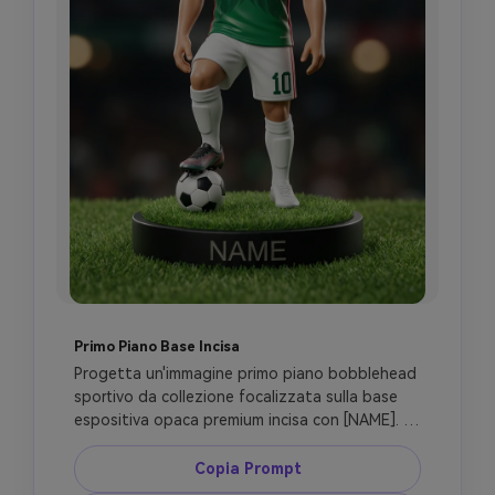
Primo Piano Base Incisa
Progetta un'immagine primo piano bobblehead 
sportivo da collezione focalizzata sulla base 
espositiva opaca premium incisa con [NAME]. 
Includi texture erba realistica, pallone da calcio 
sotto un piede, scarpe dettagliate, calzettoni 
Copia Prompt
calcio puliti e corpo bobblehead resina 