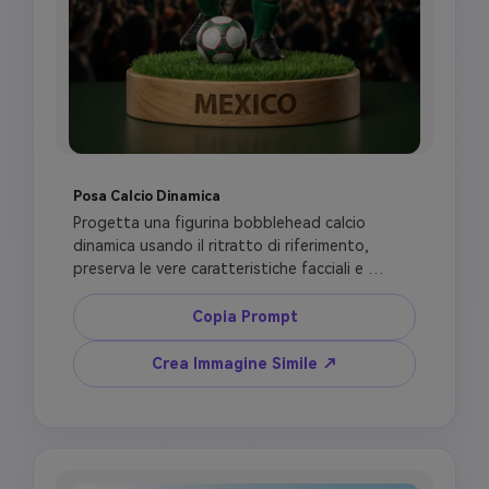
Posa Calcio Dinamica
Progetta una figurina bobblehead calcio 
dinamica usando il ritratto di riferimento, 
preserva le vere caratteristiche facciali e 
accessori personali. Rendi il corpo semi-
realistico con una posa calcio atletica, 
Copia Prompt
bobblehead leggermente sovradimensionato, 
collo corto, materiali resina e tessuto realistici. 
Crea Immagine Simile ↗
Usa un kit ispirato alla nazionale senza loghi, 
numero maglia [NUMBER], scarpe realistiche, 
posa controllo palla con un piede su un pallone 
da calcio, base premium incisa [NAME], texture 
erba, sfondo stadio cinematografico, ombre 