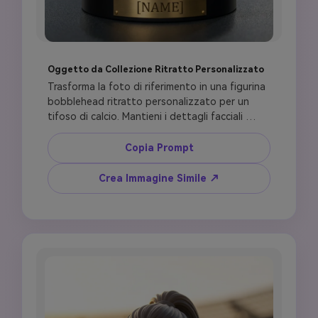
Oggetto da Collezione Ritratto Personalizzato
Trasforma la foto di riferimento in una figurina 
bobblehead ritratto personalizzato per un 
tifoso di calcio. Mantieni i dettagli facciali 
naturali della persona, espressione, taglio 
capelli, tono pelle, barba, trucco e accessori. 
Copia Prompt
Crea un corpo da collezione semi-realistico che 
indossa una divisa calcio pulita, numero maglia 
Crea Immagine Simile ↗
[NUMBER], design ispirato ai colori nazionali 
senza emblemi ufficiali o loghi sponsor. 
Aggiungi scarpe realistiche, calzettoni, un 
piede appoggiato su un pallone da calcio, 
testo base inciso [NAME], texture erba 
realistica, profondità di campo ridotta, foto 
prodotto da collezione lusso, HDR, verticale 
4:5.