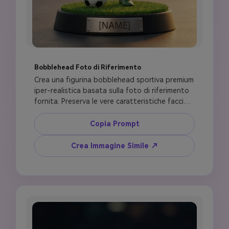
Bobblehead Foto di Riferimento
Crea una figurina bobblehead sportiva premium 
iper-realistica basata sulla foto di riferimento 
fornita. Preserva le vere caratteristiche facciali 
della persona, tono pelle, acconciatura, barba, 
trucco, accessori e identità complessiva nel 
Copia Prompt
modo più accurato possibile. Usa uno stile 
bobblehead lusso classico con testa 
Crea Immagine Simile ↗
leggermente sovradimensionata, proporzioni 
semi-realistiche e collo corto rigido. Vesti la 
figura con una divisa da calcio senza loghi 
ispirata alla nazionale con maglia, pantaloncini, 
calzettoni e scarpe realistiche. Posa un piede 
su un pallone da calcio, posiziona la figura su 
una base opaca premium con texture erba, 