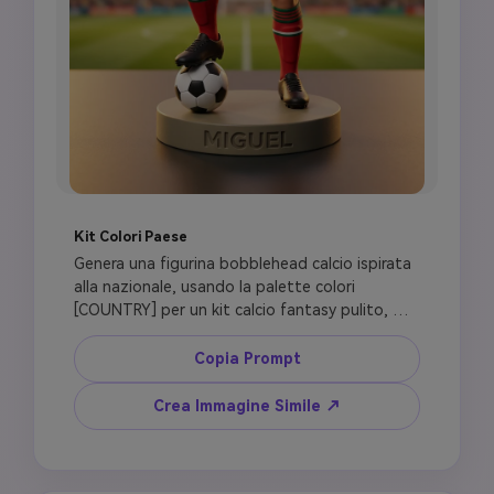
Kit Colori Paese
Genera una figurina bobblehead calcio ispirata 
alla nazionale, usando la palette colori 
[COUNTRY] per un kit calcio fantasy pulito, 
nessun emblema ufficiale, nessun logo sponsor, 
nessun dettaglio maglia marchiato. Mantieni la 
Copia Prompt
somiglianza facciale della persona di 
riferimento, tono pelle, capelli, barba, trucco e 
Crea Immagine Simile ↗
accessori. Aggiungi numero maglia [NUMBER], 
pantaloncini, calzettoni e scarpe realistici, 
posizione sicura dinamica con un piede su un 