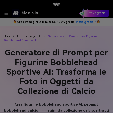
Media.io
Prova gratis
Crea immagini IA illimitate. 100% gratis!
Inizia gratis→
Home
>
Effetti Immagine AI
>
Generatore di Prompt per Figurine
Bobblehead Sportive AI
Generatore di Prompt per
Figurine Bobblehead
Sportive AI: Trasforma le
Foto in Oggetti da
Collezione di Calcio
Crea
figurine bobblehead sportive AI
,
prompt
bobblehead calcio
,
immagini da collezione calcio
,
ritratti