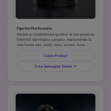
Figurina Viso Accurato
Genera un bobblehead sportivo AI che preserva 
l'identità dal ritratto caricato, mantenendo la 
vera forma viso, occhi, naso, sorriso, tono 
pelle, texture capelli, barba, occhiali e 
accessori. Rendilo una figurina da collezione 
Copia Prompt
calcio premium con bobblehead più grande, 
collo corto, materiale resina realistico e corpo 
Crea Immagine Simile ↗
atletico compatto. Aggiungi un kit calcio pulito 
ispirato ai colori [COUNTRY], numero maglia 
[NUMBER], nessuno stemma, nessun marchio, 
nessun testo sponsor. Usa una base espositiva 
opaca, posa pallone da calcio, bokeh stadio 
morbido, illuminazione fotografia di prodotto, 
finitura fotorealistica ultra-dettagliata.