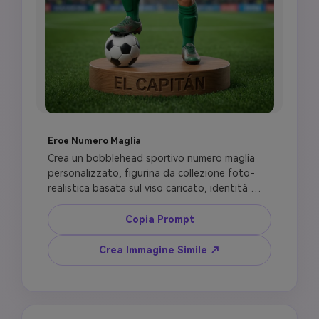
Eroe Numero Maglia
Crea un bobblehead sportivo numero maglia 
personalizzato, figurina da collezione foto-
realistica basata sul viso caricato, identità 
accurata, pelle realistica, capelli, barba e 
accessori. Equipaggia la figurina con un kit 
Copia Prompt
calcio pulito con numero maglia [NUMBER] in 
grassetto, colori ispirati al paese, cuciture 
Crea Immagine Simile ↗
tessuto realistiche, calzettoni e scarpe. Posa la 
figura come un giocatore di calcio pronto per il 
calcio d'inizio, un piede su un pallone da calcio, 
base espositiva incisa [NAME], sfondo stadio, 