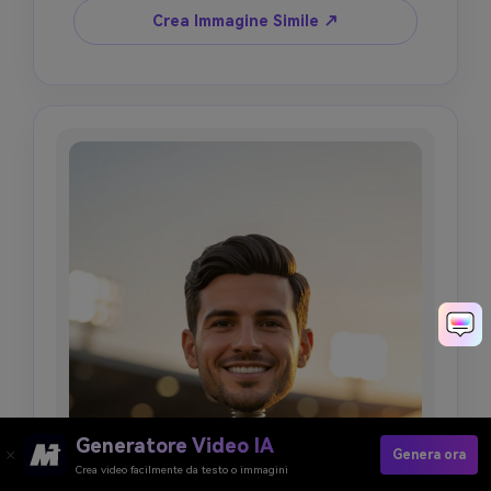
lucidato. Preserva la somiglianza facciale della 
Crea Immagine Simile ↗
persona di riferimento sulla testa 
sovradimensionata, usa un kit calcio colori 
paese senza loghi con numero maglia 
[NUMBER], luce studio morbida mescolata con 
bokeh stadio, materiali fotorealistici, nessuno 
stemma squadra ufficiale, nessun logo sponsor.
Generatore Video IA
Genera ora
Crea video facilmente da testo o immagini