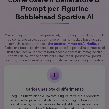
Come Usare il Generatore di
Prompt per Figurine
Bobblehead Sportive AI
Crea immagini bobblehead sportive AI, prompt figurine calcio, modelli
da collezione calcio, design numero maglia, mockup base incisa e
immagini stile prodotto con
Strumento Immagine AI Media.io
.
Carica una foto di riferimento di tua proprietà o per cui hai permesso di
utilizzare, incolla un prompt bobblehead e genera un'immagine stile
oggetto da collezione rifinita per avatar, regali, post social, poster
sportivi, concept fan art, immagini profilo e risorse immagini creative.
1
Carica una Foto di Riferimento
Scegli un ritratto nitido o una foto a figura intera di tua proprietà
o per cui hai permesso di utilizzare. Un'immagine frontale con
capelli visibili, viso, accessori e dettagli abbigliamento aiuta a
creare un risultato AI foto-a-bobblehead più accurato.