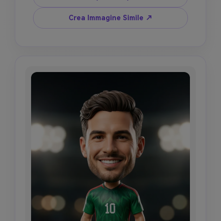
figurina ha una testa leggermente 
sovradimensionata, collo corto rigido, corpo 
Crea Immagine Simile ↗
calcio semi-realistico, kit ispirato alla nazionale 
senza loghi, numero maglia [NUMBER], base 
opaca premium con erba realistica, nome inciso 
[NAME], posa pallone da calcio, sfondo stadio 
sfocato, illuminazione golden hour, profondità 
di campo ridotta, HDR, 8K, nessun marchio.