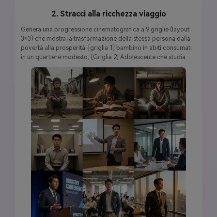
2. Stracci alla ricchezza viaggio
Genera una progressione cinematografica a 9 griglie (layout 
3×3) che mostra la trasformazione della stessa persona dalla 
povertà alla prosperità: [griglia 1] bambino in abiti consumati 
in un quartiere modesto; [Griglia 2] Adolescente che studia 
sotto luce fioca con libri di testo; [Griglia 3] Studente 
universitario in camera condivisa del dormitorio; [Griglia 4] 
Lavoratore di ufficio Entry-level nel cubicolo; [Griglia 5] 
Professionista in abbigliamento aziendale che dà 
presentazione; [Griglia 6] Responsabile in ufficio moderno 
con team; [Griglia 7] Direttivo in abito su misura alla 
conferenza; [Griglia 8] Imprenditore nella sede di startup; 
[Griglia 9] CEO di successo in ufficio attico di lusso. 
Caratteristiche facciali costanti, illuminazione drammatica che 
mostra la progressione da dura a lussuosa, classificazione dei 
colori cinematografica, qualità fotorealistica 8K, perfetta 
coerenza dei personaggi in tutte le fasi della vita.