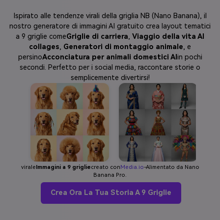
Ispirato alle tendenze virali della griglia NB (Nano Banana), il
nostro generatore di immagini AI gratuito crea layout tematici
a 9 griglie come
Griglie di carriera
,
Viaggio della vita AI
collages
,
Generatori di montaggio animale
, e
persino
Acconciatura per animali domestici AI
in pochi
secondi. Perfetto per i social media, raccontare storie o
semplicemente divertirsi!
virale
Immagini a 9 griglie
creato con
Media.io
-Alimentato da Nano
Banana Pro.
Crea Ora La Tua Storia A 9 Griglie