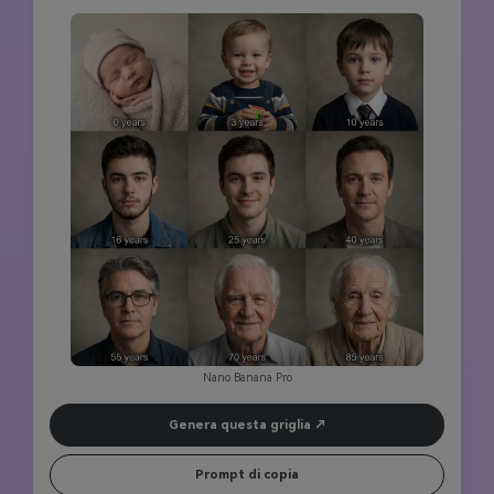
anni); [Griglia 5] Giovane adulto (25 anni); [Griglia 6] adulto 
(40 anni); [Griglia 7] di mezza età (55 anni); [Griglia 8] Senior 
(70 anni); [Griglia 9] Anziani (85 anni). Struttura ossea del viso 
costante e caratteristiche identificative durante tutto il 
processo di invecchiamento, progressione naturale 
dell'invecchiamento, espressioni neutre simili, illuminazione 
morbida per ritratti, fotografia documentaria professionale, 
qualità iperrealistica 8K, perfetta coerenza del carattere per 
tutta la durata della vita.
Nano Banana Pro
Genera questa griglia
Prompt di copia