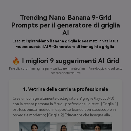
Trending Nano Banana 9-Grid
Prompts per il generatore di griglia
AI
Lasciati ispirare
Nano Banana griglia idee
e metti in vita la tua
visione usando il
AI 9-Generatore di immagini a griglia
.
🔥 I migliori 9 suggerimenti AI Grid
Fare clic su un'immagine per visualizzare in anteprima · Fare doppio clic sul testo
per espandere/ridurre
1. Vetrina della carriera professionale
Crea un collage altamente dettagliato a 9 griglie (layout 3×3) 
con la stessa persona in 9 ruoli professionali distinti: [Griglia 1] 
professionista medico in cappotto bianco con stetoscopio in 
ospedale moderno; [Griglia 2] Educatore che insegna alla 
lavagna in classe luminosa; [Griglia 3] Chef in bianchi culinari 
che preparano piatti gourmet; [Griglia 4] Codifica 