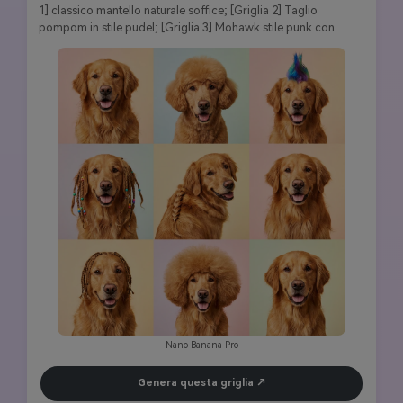
1] classico mantello naturale soffice; [Griglia 2] Taglio 
pompom in stile pudel; [Griglia 3] Mohawk stile punk con 
punte tinte; [Griglia 4] Dreadlocks con perline colorate; 
[Griglia 5] Elegante treccia francese sul retro; [Griglia 6] trim 
criniera di leone; [Griglia 7] Trecce di cornrows; [Griglia 8] 
Taglio voluminoso in stile Afro; [Griglia 9] Stile professionale 
di affari slick-back. Caratteristiche identiche del cane, 
espressioni giocose, illuminazione per ritratti in studio, colori 
vivaci, texture di pelliccia ultra-dettagliate, qualità 8K, perfetta 
coerenza del carattere in tutte le acconciature.
Nano Banana Pro
Genera questa griglia