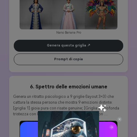
Nano Banana Pro
Genera questa griglia
Prompt di copia
6. Spettro delle emozioni umane
Genera un ritratto psicologico a 9 griglie (layout 3×3) che 
cattura la stessa persona che mostra 9 emozioni distinte: 
[griglia 1] gioia pura con risate genuine; [Griglia 2] Profonda 
tristezza con lacrime; [Griglia 3] Intensa rabbia con 
sopracciglia accigliata; [Griglia 4] Genuina sorpresa con gli 
occhi spalancati; [Griglia 5] Paura travolgente con espressione 
tesa; [Griglia 6] Disprezzo con un sorriso sottile; [Griglia 7] 