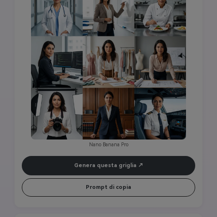
dell'ingegnere Software su doppio monitor; [Griglia 5] 
Disegnatore di moda che disegna in atelier; [Griglia 6] 
Architetto che esamina i progetti al tavolo di disegno; [Griglia 
7] Fotografo con DSLR in studio; [Griglia 8] Avvocato in 
abbigliamento da tribunale con libri di legge; [Griglia 9] Pilota 
in uniforme nella cabina di pilotaggio. Ogni pannello: 
caratteristiche facciali identiche, illuminazione coerente (soft 
professional studio), posa simile (vista frontale sicura), 
fotografia cinematografica, 8K ultra HD, qualità fashion 
magazine, perfetta coerenza dei personaggi in tutte le 9 
griglie.
Nano Banana Pro
Genera questa griglia
Prompt di copia