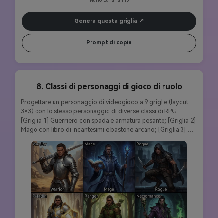
Genera questa griglia
Prompt di copia
8. Classi di personaggi di gioco di ruolo
Progettare un personaggio di videogioco a 9 griglie (layout 
3×3) con lo stesso personaggio di diverse classi di RPG: 
[Griglia 1] Guerriero con spada e armatura pesante; [Griglia 2] 
Mago con libro di incantesimi e bastone arcano; [Griglia 3] 
Rogue con doppi pugnali e armatura di pelle; [Griglia 4] 
Paladino con scudo santo e armatura benedetta; [Griglia 5] 
Ranger con arco lungo e abbigliamento da foresta; [Griglia 6] 
Necromante con bastone di morte e veste scure; [Griglia 7] 
Monaco con postura di arti marziali; [Griglia 8] Bard con liuto 
e abito colorato; [Griglia 9] Druide con personale della natura 
e compagno di animali. Carattere base coerente, attrezzature 
specifiche per la classe, stile artistico di gioco fantasy, 
illuminazione drammatica per tema di classe, qualità artistica 