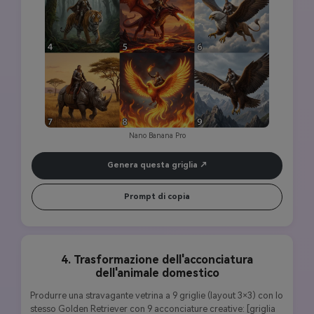
cinematografica epica, creature iperdettagliate, qualità 
fotorealistica 8K, perfetta coerenza dei personaggi su tutti i 
supporti.
Nano Banana Pro
Genera questa griglia
Prompt di copia
4. Trasformazione dell'acconciatura
dell'animale domestico
Produrre una stravagante vetrina a 9 griglie (layout 3×3) con lo 
stesso Golden Retriever con 9 acconciature creative: [griglia 