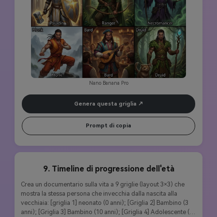
del concetto di personaggio di gioco 8K, perfetta coerenza 
dei personaggi in tutte le classi.
Nano Banana Pro
Genera questa griglia
Prompt di copia
9. Timeline di progressione dell'età
Crea un documentario sulla vita a 9 griglie (layout 3×3) che 
mostra la stessa persona che invecchia dalla nascita alla 
vecchiaia: [griglia 1] neonato (0 anni); [Griglia 2] Bambino (3 
anni); [Griglia 3] Bambino (10 anni); [Griglia 4] Adolescente (16 