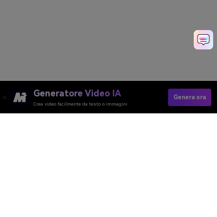
Generatore Video IA
Genera ora
Crea video facilmente da testo o immagini
Create Your Comic Now
Media.io Online Tools Quality Rating：
4.7 (162,357 Votes)
Generatore Video AI