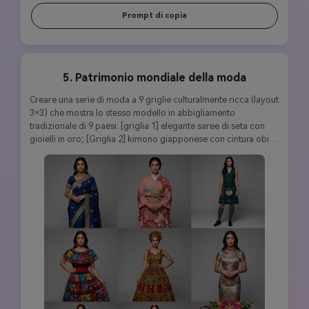
Prompt di copia
5. Patrimonio mondiale della moda
Creare una serie di moda a 9 griglie culturalmente ricca (layout 
3×3) che mostra lo stesso modello in abbigliamento 
tradizionale di 9 paesi: [griglia 1] elegante saree di seta con 
gioielli in oro; [Griglia 2] kimono giapponese con cintura obi; 
[Griglia 3] ensemble di kilt in tartan scozzese; [Griglia 4] Abito 
huipil messicano ricamato; [Griglia 5] Abito africano con 
stampa Ankara con avvolgimento per la testa; [Griglia 6] 
qipao cinese con colletto mandarino; [Griglia 7] caftan 
marocchino con ricami intricati; [Griglia 8] hanbok coreano 
con top jeogori; [Griglia 9] costume di carnevale brasiliano 
con piume. Caratteristiche coerenti del modello, autenticità 
culturale, colori tradizionali vivaci, fotografia di moda in 
studio, 8K ultra HD, perfetta coerenza dei personaggi in tutti 
gli outfit culturali.