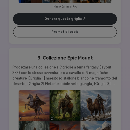
Nano Banana Pro
Genera questa griglia
Prompt di copia
3. Collezione Epic Mount
Progettare una collezione a 9 griglie a tema fantasy (layout 
3×3) con lo stesso avventuriero a cavallo di 9 magnifiche 
creature: [Griglia 1] maestoso stallone bianco nel tramonto del 
deserto; [Griglia 2] Elefante nobile nella giungla; [Griglia 3] 
Potente cammello in terreno di montagna; [Griglia 4] Tigre 
selvatica nella foresta nebbiosa; [Griglia 5] Drago che respira il 
fuoco nel paesaggio vulcanico; [Griglia 6] Griffino alato che 
vola tra le nuvole; [Griglia 7] Rinoceronte corazzato nelle 
pianure della savana; [Griglia 8] Fenice mitica con ali 
fiammanti; [Griglia 9] Aquila gigante sulle cime delle 
montagne. Aspetto coerente del cavaliere, armatura fantasy 
eroica, pose d'azione dinamiche, illuminazione 