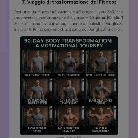
7. Viaggio di trasformazione del Fitness
Costruisci un fitness motivazionale a 9 griglie (layout 3×3) che 
documenta la trasformazione del corpo in 90 giorni: [Griglia 1] 
Giorno 1: Inizio fisico in abbigliamento da palestra; [Griglia 2] 
Giorno 10: Prima sessione di allenamento; [Griglia 3] Giorno 
20: leggero cambiamento visibile; [Griglia 4] Giorno 30: 
definizione muscolare notevole; [Griglia 5] Giorno 40: 
costruzione atletica migliorata; [Griglia 6] Giorno 50: Chiaro 
sei-pack abs formatura; [Griglia 7] Giorno 60: fisico atletico 
muscolare; [Griglia 8] Giorno 75: corpo pronto per la 
competizione; [Griglia 9] Giorno 90: Picco della 
trasformazione fisica. Persona coerente, sfondo palestra 
coerente, illuminazione professionale per fotografie di fitness, 
cambiamenti progressivi del corpo, documentazione 
ispiratrice prima e dopo, qualità 8K, perfetta coerenza del 
carattere durante tutta la trasformazione.
Nano Banana Pro